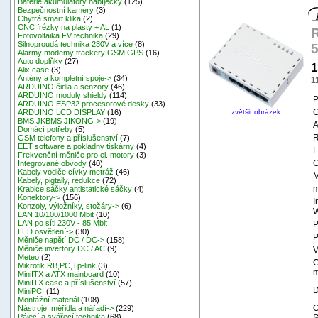
Baterie akumulátory nabíječky
(125)
Bezpečnostní kamery
(3)
Chytrá smart klika
(2)
CNC frézky na plasty + AL
(1)
Fotovoltaika FV technika
(29)
Silnoproudá technika 230V a více
(8)
5
Alarmy modemy trackery GSM GPS
(16)
Auto doplňky
(27)
1
Alix case
(3)
Antény a kompletní spoje->
(34)
1
ARDUINO čidla a senzory
(46)
ARDUINO moduly shieldy
(114)
P
ARDUINO ESP32 procesorové desky
(33)
C
zvětšit obrázek
ARDUINO LCD DISPLAY
(16)
BMS JKBMS JIKONG->
(19)
A
Domácí potřeby
(5)
GSM telefony a příslušenství
(7)
EET software a pokladny tiskárny
(4)
L
Frekvenční měniče pro el. motory
(3)
G
Integrované obvody
(40)
Kabely vodiče cívky metráž
(46)
M
Kabely, pigtaily, redukce
(72)
m
Krabice sáčky antistatické sáčky
(4)
Konektory->
(156)
I
Konzoly, výložníky, stožáry->
(6)
W
LAN 10/100/1000 Mbit
(10)
LAN po síti 230V - 85 Mbit
P
LED osvětlení->
(30)
Měniče napětí DC / DC->
(158)
Měniče invertory DC / AC
(9)
V
Meteo
(2)
C
Mikrotik RB,PC,Tp-link
(3)
m
MiniITX a ATX mainboard
(10)
MiniITX case a příslušenství
(57)
D
MiniPCI
(11)
Montážní materiál
(108)
O
Nástroje, měřidla a nářadí->
(229)
Pájecí a svářecí technika
(68)
S