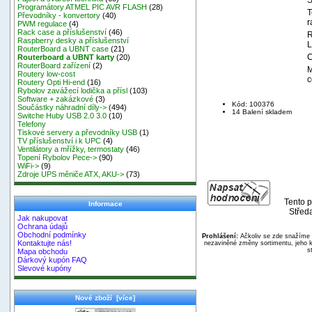
Programátory ATMEL PIC AVR FLASH
(28)
T
Převodníky - konvertory
(40)
r
PWM regulace
(4)
Rack case a příslušenství
(46)
R
Raspberry desky a příslušenství
L
RouterBoard a UBNT case
(21)
C
Routerboard a UBNT karty
(20)
RouterBoard zařízení
(2)
M
Routery low-cost
c
Routery Opti Hi-end
(16)
Rybolov zavážecí lodička a přísl
(103)
Software + zakázkové
(3)
Kód: 100376
Součástky náhradní díly->
(494)
14 Balení skladem
Switche Huby USB 2.0 3.0
(10)
Telefony
Tiskové servery a převodníky USB
(1)
TV příslušenství i k UPC
(4)
Ventilátory a mřížky, termostaty
(46)
Topení Rybolov Pece->
(90)
WiFi->
(9)
Zdroje UPS měniče ATX, AKU->
(73)
Tento p
Informace
Střed
Jak nakupovat
Ochrana údajů
Obchodní podmínky
Prohlášení:
Ačkoliv se zde snažíme p
Kontaktujte nás!
nezaviněné změny sortimentu, jeho k
s
Mapa obchodu
Dárkový kupón FAQ
Slevové kupóny
Nové zboží [více]