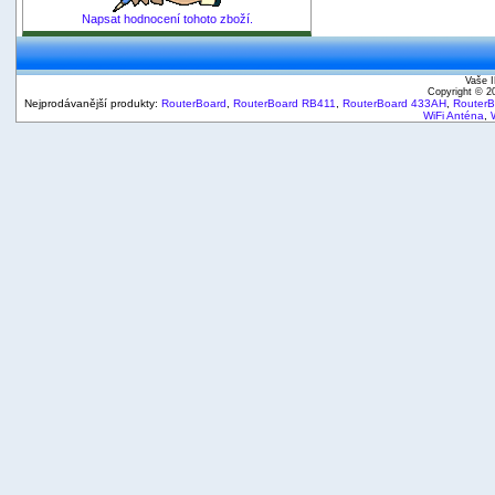
Napsat hodnocení tohoto zboží.
Vaše I
Copyright © 
Nejprodávanější produkty:
RouterBoard
,
RouterBoard RB411
,
RouterBoard 433AH
,
Router
WiFi Anténa
,