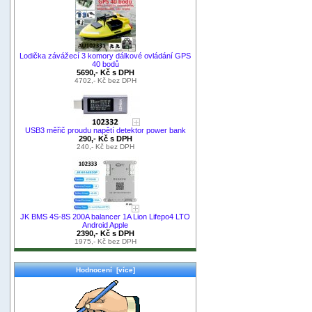
Lodička závážecí 3 komory dálkové ovládání GPS
40 bodů
5690,- Kč s DPH
4702,- Kč bez DPH
USB3 měřič proudu napětí detektor power bank
290,- Kč s DPH
240,- Kč bez DPH
JK BMS 4S-8S 200A balancer 1A Lion Lifepo4 LTO
Android Apple
2390,- Kč s DPH
1975,- Kč bez DPH
Hodnocení [více]