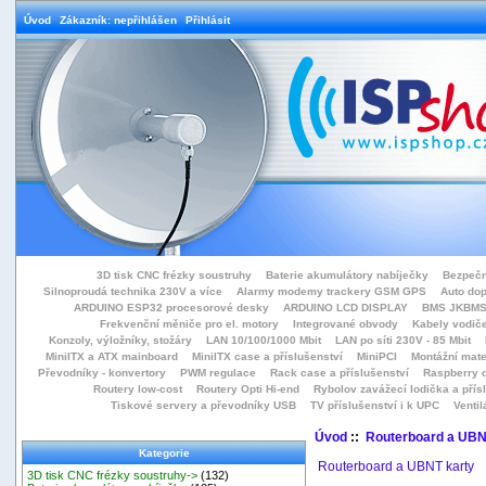
Úvod
Zákazník: nepřihlášen
Přihlásit
3D tisk CNC frézky soustruhy
Baterie akumulátory nabíječky
Bezpečn
Silnoproudá technika 230V a více
Alarmy modemy trackery GSM GPS
Auto do
ARDUINO ESP32 procesorové desky
ARDUINO LCD DISPLAY
BMS JKBMS
Frekvenční měniče pro el. motory
Integrované obvody
Kabely vodiče
Konzoly, výložníky, stožáry
LAN 10/100/1000 Mbit
LAN po síti 230V - 85 Mbit
MiniITX a ATX mainboard
MiniITX case a příslušenství
MiniPCI
Montážní mate
Převodníky - konvertory
PWM regulace
Rack case a příslušenství
Raspberry d
Routery low-cost
Routery Opti Hi-end
Rybolov zavážecí lodička a přísl
Tiskové servery a převodníky USB
TV příslušenství i k UPC
Ventil
Úvod
::
Routerboard a UBN
Kategorie
Routerboard a UBNT karty
3D tisk CNC frézky soustruhy->
(132)