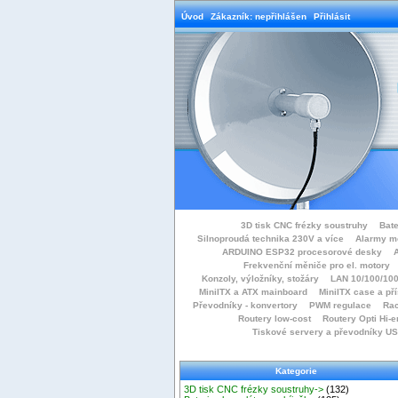
Úvod
Zákazník: nepřihlášen
Přihlásit
3D tisk CNC frézky soustruhy
Bate
Silnoproudá technika 230V a více
Alarmy m
ARDUINO ESP32 procesorové desky
Frekvenční měniče pro el. motory
Konzoly, výložníky, stožáry
LAN 10/100/100
MiniITX a ATX mainboard
MiniITX case a př
Převodníky - konvertory
PWM regulace
Rac
Routery low-cost
Routery Opti Hi-e
Tiskové servery a převodníky U
Kategorie
3D tisk CNC frézky soustruhy->
(132)