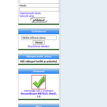
Heslo:
Zapomenuté heslo
Vytvořit účet
Vyhledávaní
Rozšířené hledání
Nákupní košík [více]
Váš nákupní košík je prázdný.
Oznámení
Informujte mě o změnách
RouterBoard RB751G-2HnD,
L4
Měna