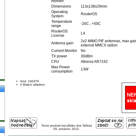
monitor
Dimensions
113x138x29mm
Operating
RouterOS
System
Temperature
-20C...+50C
range
RouterOS
L4
License
2x2 MIMO PIF antennas, max gain
Antenna gain
external MMCX option
Current Monitor
No
TX power
30dBm
CPU
Atheros AR7242
Max Power
13W
consumption
Kód: 100379
0 Balení skladem
Tento produkt byl přidán dne Středa
05. prosinec 2012.