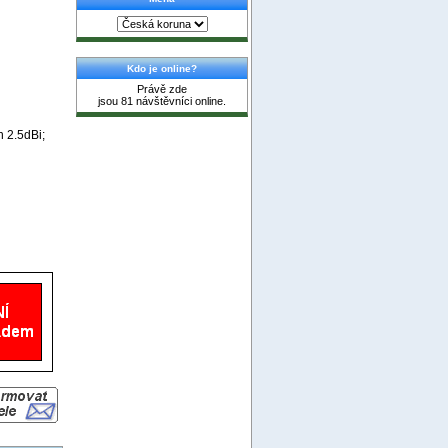
Kdo je online?
Právě zde
jsou 81 návštěvníci online.
 2.5dBi;