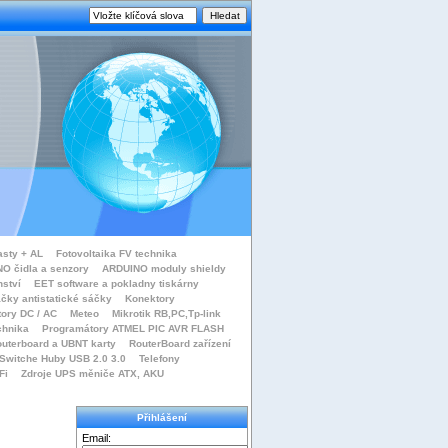
asty + AL
Fotovoltaika FV technika
O čidla a senzory
ARDUINO moduly shieldy
nství
EET software a pokladny tiskárny
čky antistatické sáčky
Konektory
tory DC / AC
Meteo
Mikrotik RB,PC,Tp-link
chnika
Programátory ATMEL PIC AVR FLASH
uterboard a UBNT karty
RouterBoard zařízení
Switche Huby USB 2.0 3.0
Telefony
Fi
Zdroje UPS měniče ATX, AKU
Přihlášení
Email: