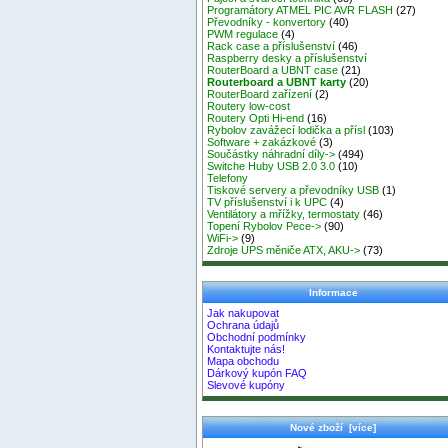
Programátory ATMEL PIC AVR FLASH
(27)
Převodníky - konvertory
(40)
PWM regulace
(4)
Rack case a příslušenství
(46)
Raspberry desky a příslušenství
RouterBoard a UBNT case
(21)
Routerboard a UBNT karty
(20)
RouterBoard zařízení
(2)
Routery low-cost
Routery Opti Hi-end
(16)
Rybolov zavážecí lodička a přísl
(103)
Software + zakázkové
(3)
Součástky náhradní díly->
(494)
Switche Huby USB 2.0 3.0
(10)
Telefony
Tiskové servery a převodníky USB
(1)
TV příslušenství i k UPC
(4)
Ventilátory a mřížky, termostaty
(46)
Topení Rybolov Pece->
(90)
WiFi->
(9)
Zdroje UPS měniče ATX, AKU->
(73)
Informace
Jak nakupovat
Ochrana údajů
Obchodní podmínky
Kontaktujte nás!
Mapa obchodu
Dárkový kupón FAQ
Slevové kupóny
Nové zboží [více]