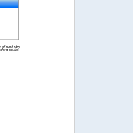
ím případné námi
dřovat aktuální