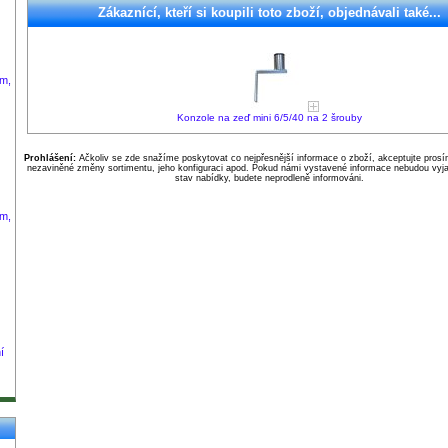
Zákaznící, kteří si koupili toto zboží, objednávali také...
m,
Konzole na zeď mini 6/5/40 na 2 šrouby
Prohlášení:
Ačkoliv se zde snažíme poskytovat co nejpřesnější informace o zboží, akceptujte pros
nezaviněné změny sortimentu, jeho konfiguraci apod. Pokud námi vystavené informace nebudou vyja
stav nabídky, budete neprodleně informováni.
m,
í