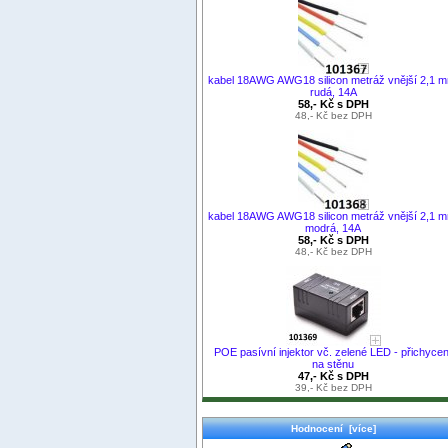
kabel 18AWG AWG18 silicon metráž vnější 2,1 m
rudá, 14A
58,- Kč s DPH
48,- Kč bez DPH
kabel 18AWG AWG18 silicon metráž vnější 2,1 m
modrá, 14A
58,- Kč s DPH
48,- Kč bez DPH
POE pasívní injektor vč. zelené LED - přichycen
na stěnu
47,- Kč s DPH
39,- Kč bez DPH
Hodnocení [více]