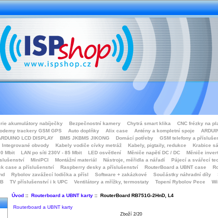
rie akumulátory nabíječky
Bezpečnostní kamery
Chytrá smart klika
CNC frézky na pl
odemy trackery GSM GPS
Auto doplňky
Alix case
Antény a kompletní spoje
ARDUIN
ARDUINO LCD DISPLAY
BMS JKBMS JIKONG
Domácí potřeby
GSM telefony a přísluše
Integrované obvody
Kabely vodiče cívky metráž
Kabely, pigtaily, redukce
Krabice sá
0 Mbit
LAN po síti 230V - 85 Mbit
LED osvětlení
Měniče napětí DC / DC
Měniče inver
íslušenství
MiniPCI
Montážní materiál
Nástroje, měřidla a nářadí
Pájecí a svářecí te
k case a příslušenství
Raspberry desky a příslušenství
RouterBoard a UBNT case
Ro
nd
Rybolov zavážecí lodička a přísl
Software + zakázkové
Součástky náhradní díly
SB
TV příslušenství i k UPC
Ventilátory a mřížky, termostaty
Topení Rybolov Pece
Wi
Úvod
::
Routerboard a UBNT karty
:: RouterBoard RB751G-2HnD, L4
Routerboard a UBNT karty
Zboží 2/20