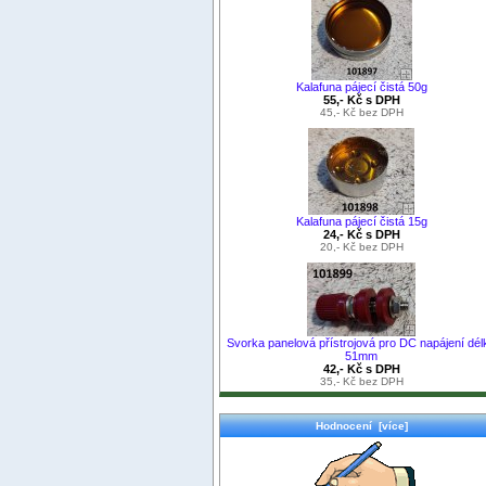
Kalafuna pájecí čistá 50g
55,- Kč s DPH
45,- Kč bez DPH
Kalafuna pájecí čistá 15g
24,- Kč s DPH
20,- Kč bez DPH
Svorka panelová přístrojová pro DC napájení dél
51mm
42,- Kč s DPH
35,- Kč bez DPH
Hodnocení [více]