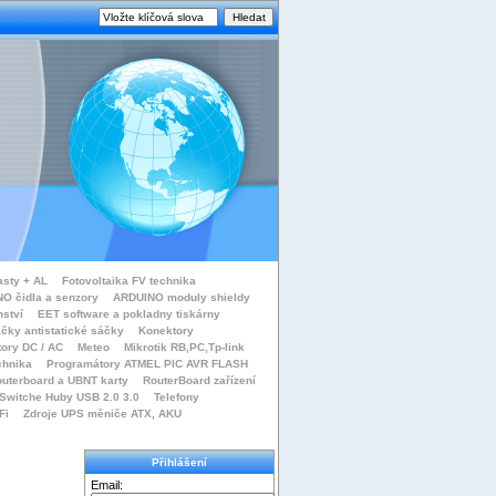
asty + AL
Fotovoltaika FV technika
O čidla a senzory
ARDUINO moduly shieldy
nství
EET software a pokladny tiskárny
čky antistatické sáčky
Konektory
tory DC / AC
Meteo
Mikrotik RB,PC,Tp-link
chnika
Programátory ATMEL PIC AVR FLASH
uterboard a UBNT karty
RouterBoard zařízení
Switche Huby USB 2.0 3.0
Telefony
Fi
Zdroje UPS měniče ATX, AKU
Přihlášení
Email: