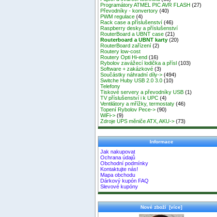
Programátory ATMEL PIC AVR FLASH
(27)
Převodníky - konvertory
(40)
PWM regulace
(4)
Rack case a příslušenství
(46)
Raspberry desky a příslušenství
RouterBoard a UBNT case
(21)
Routerboard a UBNT karty
(20)
RouterBoard zařízení
(2)
Routery low-cost
Routery Opti Hi-end
(16)
Rybolov zavážecí lodička a přísl
(103)
Software + zakázkové
(3)
Součástky náhradní díly->
(494)
Switche Huby USB 2.0 3.0
(10)
Telefony
Tiskové servery a převodníky USB
(1)
TV příslušenství i k UPC
(4)
Ventilátory a mřížky, termostaty
(46)
Topení Rybolov Pece->
(90)
WiFi->
(9)
Zdroje UPS měniče ATX, AKU->
(73)
Informace
Jak nakupovat
Ochrana údajů
Obchodní podmínky
Kontaktujte nás!
Mapa obchodu
Dárkový kupón FAQ
Slevové kupóny
Nové zboží [více]