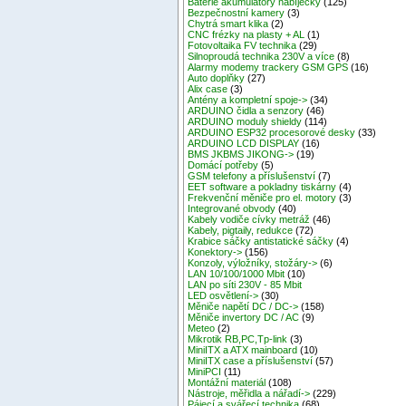
Baterie akumulátory nabíječky
(125)
Bezpečnostní kamery
(3)
Chytrá smart klika
(2)
CNC frézky na plasty + AL
(1)
Fotovoltaika FV technika
(29)
Silnoproudá technika 230V a více
(8)
Alarmy modemy trackery GSM GPS
(16)
Auto doplňky
(27)
Alix case
(3)
Antény a kompletní spoje->
(34)
ARDUINO čidla a senzory
(46)
ARDUINO moduly shieldy
(114)
ARDUINO ESP32 procesorové desky
(33)
ARDUINO LCD DISPLAY
(16)
BMS JKBMS JIKONG->
(19)
Domácí potřeby
(5)
GSM telefony a příslušenství
(7)
EET software a pokladny tiskárny
(4)
Frekvenční měniče pro el. motory
(3)
Integrované obvody
(40)
Kabely vodiče cívky metráž
(46)
Kabely, pigtaily, redukce
(72)
Krabice sáčky antistatické sáčky
(4)
Konektory->
(156)
Konzoly, výložníky, stožáry->
(6)
LAN 10/100/1000 Mbit
(10)
LAN po síti 230V - 85 Mbit
LED osvětlení->
(30)
Měniče napětí DC / DC->
(158)
Měniče invertory DC / AC
(9)
Meteo
(2)
Mikrotik RB,PC,Tp-link
(3)
MiniITX a ATX mainboard
(10)
MiniITX case a příslušenství
(57)
MiniPCI
(11)
Montážní materiál
(108)
Nástroje, měřidla a nářadí->
(229)
Pájecí a svářecí technika
(68)