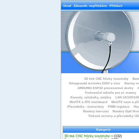
Úvod
Zákazník: nepřihlášen
Přihlásit
3D tisk CNC frézky soustruhy
Bate
Silnoproudá technika 230V a více
Alarmy m
ARDUINO ESP32 procesorové desky
Frekvenční měniče pro el. motory
Konzoly, výložníky, stožáry
LAN 10/100/100
MiniITX a ATX mainboard
MiniITX case a př
Převodníky - konvertory
PWM regulace
Rac
Routery low-cost
Routery Opti Hi-e
Tiskové servery a převodníky U
Kategorie
3D tisk CNC frézky soustruhy->
(132)