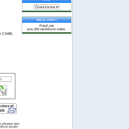
Kdo je online?
Právě zde
jsou 260 návštěvníci online.
 2.5dBi;
ím případné námi
dřovat aktuální