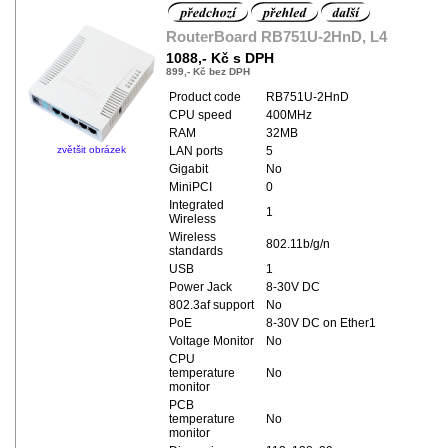
RouterBoard RB751U-2HnD, L4
1088,- Kč s DPH
899,- Kč bez DPH
Product code
RB751U-2HnD
CPU speed
400MHz
RAM
32MB
zvětšit obrázek
LAN ports
5
Gigabit
No
MiniPCI
0
Integrated
1
Wireless
Wireless
802.11b/g/n
standards
USB
1
Power Jack
8-30V DC
802.3af support
No
PoE
8-30V DC on Ether1
Voltage Monitor
No
CPU
temperature
No
monitor
PCB
temperature
No
monitor