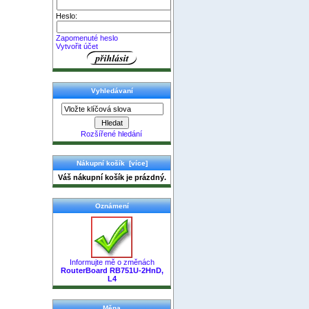
Heslo:
Zapomenuté heslo
Vytvořit účet
Vyhledávaní
Rozšířené hledání
Nákupní košík [více]
Váš nákupní košík je prázdný.
Oznámení
Informujte mě o změnách
RouterBoard RB751U-2HnD,
L4
Měna