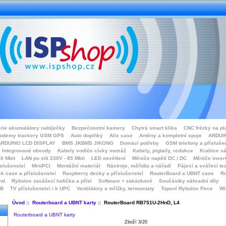
rie akumulátory nabíječky
Bezpečnostní kamery
Chytrá smart klika
CNC frézky na pl
odemy trackery GSM GPS
Auto doplňky
Alix case
Antény a kompletní spoje
ARDUIN
ARDUINO LCD DISPLAY
BMS JKBMS JIKONG
Domácí potřeby
GSM telefony a přísluše
Integrované obvody
Kabely vodiče cívky metráž
Kabely, pigtaily, redukce
Krabice sá
0 Mbit
LAN po síti 230V - 85 Mbit
LED osvětlení
Měniče napětí DC / DC
Měniče inver
íslušenství
MiniPCI
Montážní materiál
Nástroje, měřidla a nářadí
Pájecí a svářecí te
k case a příslušenství
Raspberry desky a příslušenství
RouterBoard a UBNT case
Ro
nd
Rybolov zavážecí lodička a přísl
Software + zakázkové
Součástky náhradní díly
SB
TV příslušenství i k UPC
Ventilátory a mřížky, termostaty
Topení Rybolov Pece
Wi
Úvod
::
Routerboard a UBNT karty
:: RouterBoard RB751U-2HnD, L4
Routerboard a UBNT karty
Zboží 3/20