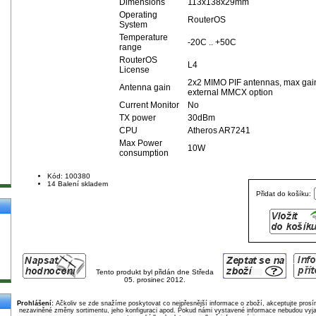
Dimensions
113x138x29mm
Operating
RouterOS
System
Temperature
-20C .. +50C
range
RouterOS
L4
License
2x2 MIMO PIF antennas, max gain
Antenna gain
external MMCX option
Current Monitor
No
TX power
30dBm
CPU
Atheros AR7241
Max Power
10W
consumption
Kód: 100380
14 Balení skladem
Přidat do košíku:
Tento produkt byl přidán dne Středa
05. prosinec 2012.
Prohlášení:
Ačkoliv se zde snažíme poskytovat co nejpřesnější informace o zboží, akceptujte pros
nezaviněné změny sortimentu, jeho konfiguraci apod. Pokud námi vystavené informace nebudou vyja