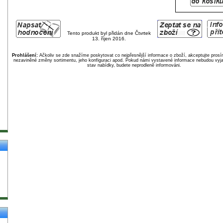
Tento produkt byl přidán dne Čtvrtek
13. říjen 2016.
Prohlášení:
Ačkoliv se zde snažíme poskytovat co nejpřesnější informace o zboží, akceptujte pros
nezaviněné změny sortimentu, jeho konfiguraci apod. Pokud námi vystavené informace nebudou vyja
stav nabídky, budete neprodleně informováni.