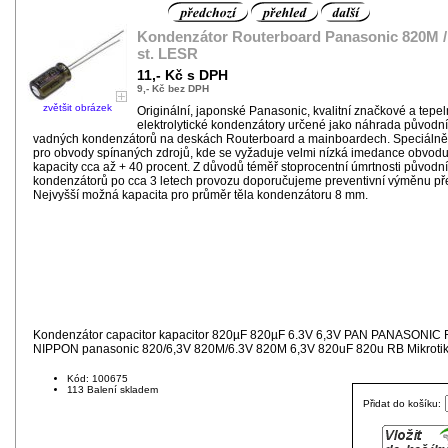
Kondenzátor Routerboard Panasonic 820M /
st. LESR
11,- Kč s DPH
9,- Kč bez DPH
zvětšit obrázek
Originální, japonské Panasonic, kvalitní značkové a tepe
elektrolytické kondenzátory určené jako náhrada původn
vadných kondenzátorů na deskách Routerboard a mainboardech. Speciálně
pro obvody spínaných zdrojů, kde se vyžaduje velmi nízká imedance obvod
kapacity cca až + 40 procent. Z důvodů téměř stoprocentní úmrtnosti původn
kondenzátorů po cca 3 letech provozu doporučujeme preventivní výměnu p
Nejvyšší možná kapacita pro průměr těla kondenzátoru 8 mm.
Kondenzátor capacitor kapacitor 820µF 820µF 6.3V 6,3V PAN PANASONIC
NIPPON panasonic 820/6,3V 820M/6.3V 820M 6,3V 820uF 820u RB Mikroti
Kód: 100675
113 Balení skladem
Přidat do košíku: