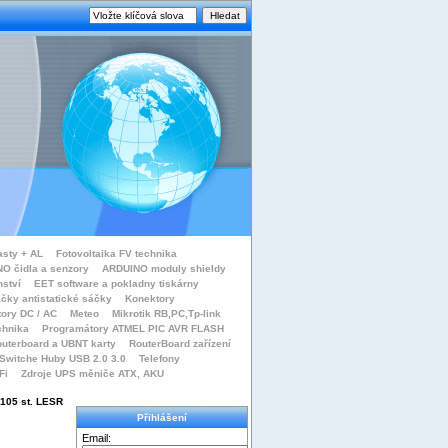
asty + AL
Fotovoltaika FV technika
O čidla a senzory
ARDUINO moduly shieldy
nství
EET software a pokladny tiskárny
čky antistatické sáčky
Konektory
tory DC / AC
Meteo
Mikrotik RB,PC,Tp-link
chnika
Programátory ATMEL PIC AVR FLASH
uterboard a UBNT karty
RouterBoard zařízení
Switche Huby USB 2.0 3.0
Telefony
Fi
Zdroje UPS měniče ATX, AKU
105 st. LESR
Přihlášení
Email: