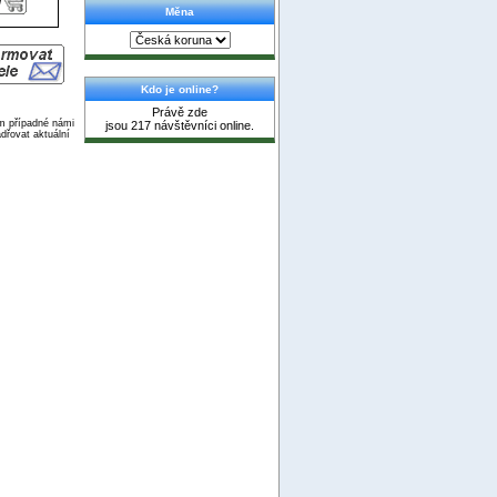
Měna
Kdo je online?
Právě zde
ím případné námi
jsou 217 návštěvníci online.
dřovat aktuální