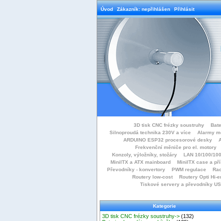
Úvod
Zákazník: nepřihlášen
Přihlásit
3D tisk CNC frézky soustruhy
Bate
Silnoproudá technika 230V a více
Alarmy m
ARDUINO ESP32 procesorové desky
Frekvenční měniče pro el. motory
Konzoly, výložníky, stožáry
LAN 10/100/100
MiniITX a ATX mainboard
MiniITX case a př
Převodníky - konvertory
PWM regulace
Rac
Routery low-cost
Routery Opti Hi-e
Tiskové servery a převodníky U
Kategorie
3D tisk CNC frézky soustruhy->
(132)