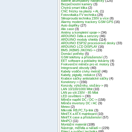
Baterie akumulátory nabíječky
(125)
Bezpečnostní kamery
(3)
Chytrá smart klika
(2)
CNC frézky na plasty + AL
(1)
Fotovoltaika FV technika
(29)
Silnoproudá technika 230V a více
(8)
Alarmy modemy trackery GSM GPS
(16)
Auto doplňky
(27)
Alix case
(3)
Antény a kompletní spoje->
(34)
ARDUINO čidla a senzory
(46)
ARDUINO moduly shieldy
(114)
ARDUINO ESP32 procesorové desky
(33)
ARDUINO LCD DISPLAY
(16)
BMS JKBMS JIKONG->
(19)
Domácí potřeby
(5)
GSM telefony a příslušenství
(7)
EET software a pokladny tiskárny
(4)
Frekvenční měniče pro el. motory
(3)
Integrované obvody
(40)
Kabely vodiče cívky metráž
(46)
Kabely, pigtaily, redukce
(72)
Krabice sáčky antistatické sáčky
(4)
Konektory->
(156)
Konzoly, výložníky, stožáry->
(6)
LAN 10/100/1000 Mbit
(10)
LAN po síti 230V - 85 Mbit
LED osvětlení->
(30)
Měniče napětí DC / DC->
(158)
Měniče invertory DC / AC
(9)
Meteo
(2)
Mikrotik RB,PC,Tp-link
(3)
MiniITX a ATX mainboard
(10)
MiniITX case a příslušenství
(57)
MiniPCI
(11)
Montážní materiál
(108)
Nástroje, měřidla a nářadí->
(229)
Pájecí a svářecí technika
(68)