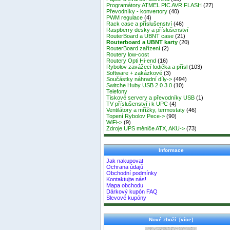
Programátory ATMEL PIC AVR FLASH
(27)
Převodníky - konvertory
(40)
PWM regulace
(4)
Rack case a příslušenství
(46)
Raspberry desky a příslušenství
RouterBoard a UBNT case
(21)
Routerboard a UBNT karty
(20)
RouterBoard zařízení
(2)
Routery low-cost
Routery Opti Hi-end
(16)
Rybolov zavážecí lodička a přísl
(103)
Software + zakázkové
(3)
Součástky náhradní díly->
(494)
Switche Huby USB 2.0 3.0
(10)
Telefony
Tiskové servery a převodníky USB
(1)
TV příslušenství i k UPC
(4)
Ventilátory a mřížky, termostaty
(46)
Topení Rybolov Pece->
(90)
WiFi->
(9)
Zdroje UPS měniče ATX, AKU->
(73)
Informace
Jak nakupovat
Ochrana údajů
Obchodní podmínky
Kontaktujte nás!
Mapa obchodu
Dárkový kupón FAQ
Slevové kupóny
Nové zboží [více]