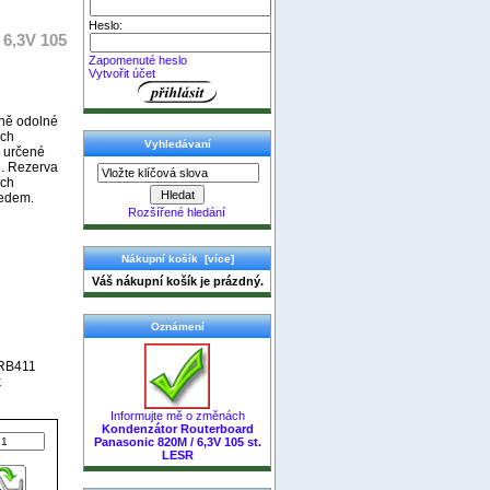
Heslo:
 6,3V 105
Zapomenuté heslo
Vytvořit účet
lně odolné
ích
Vyhledávaní
 určené
u. Rezerva
ích
ředem.
Rozšířené hledání
Nákupní košík [více]
Váš nákupní košík je prázdný.
Oznámení
 RB411
k
Informujte mě o změnách
Kondenzátor Routerboard
Panasonic 820M / 6,3V 105 st.
LESR