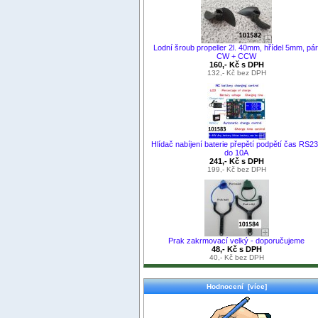
Lodní šroub propeller 2l. 40mm, hřídel 5mm, pár
CW + CCW
160,- Kč s DPH
132,- Kč bez DPH
Hlídač nabíjení baterie přepětí podpětí čas RS2
do 10A
241,- Kč s DPH
199,- Kč bez DPH
Prak zakrmovací velký - doporučujeme
48,- Kč s DPH
40,- Kč bez DPH
Hodnocení [více]