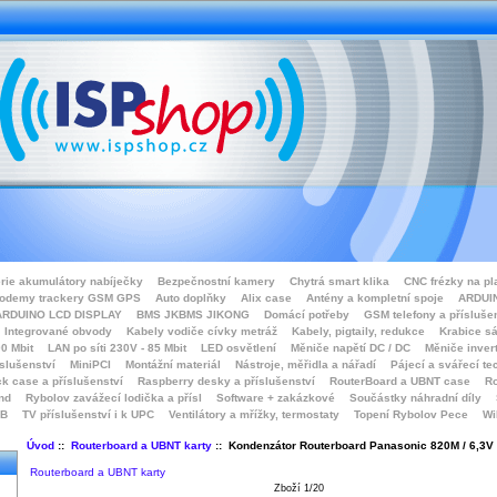
rie akumulátory nabíječky
Bezpečnostní kamery
Chytrá smart klika
CNC frézky na pl
odemy trackery GSM GPS
Auto doplňky
Alix case
Antény a kompletní spoje
ARDUIN
ARDUINO LCD DISPLAY
BMS JKBMS JIKONG
Domácí potřeby
GSM telefony a přísluše
Integrované obvody
Kabely vodiče cívky metráž
Kabely, pigtaily, redukce
Krabice sá
0 Mbit
LAN po síti 230V - 85 Mbit
LED osvětlení
Měniče napětí DC / DC
Měniče inver
íslušenství
MiniPCI
Montážní materiál
Nástroje, měřidla a nářadí
Pájecí a svářecí te
k case a příslušenství
Raspberry desky a příslušenství
RouterBoard a UBNT case
Ro
nd
Rybolov zavážecí lodička a přísl
Software + zakázkové
Součástky náhradní díly
SB
TV příslušenství i k UPC
Ventilátory a mřížky, termostaty
Topení Rybolov Pece
Wi
Úvod
::
Routerboard a UBNT karty
:: Kondenzátor Routerboard Panasonic 820M / 6,3V 
Routerboard a UBNT karty
Zboží 1/20