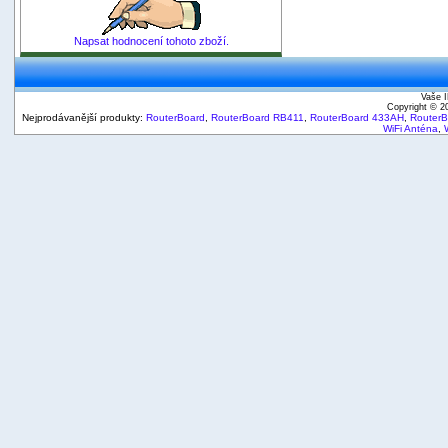
Napsat hodnocení tohoto zboží.
Vaše I
Copyright © 
Nejprodávanější produkty:
RouterBoard
,
RouterBoard RB411
,
RouterBoard 433AH
,
Router
WiFi Anténa
,