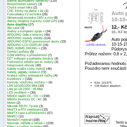
Baterie akumulátory nabíječky
(125)
Bezpečnostní kamery
(3)
Chytrá smart klika
(2)
CNC frézky na plasty + AL
(1)
Auto 
Fotovoltaika FV technika
(29)
Silnoproudá technika 230V a více
(8)
10-10
Alarmy modemy trackery GSM GPS
(16)
Auto doplňky
(27)
12,- K
Alix case
(3)
Antény a kompletní spoje->
(34)
10,- Kč 
ARDUINO čidla a senzory
(46)
ARDUINO moduly shieldy
(114)
Auto poj
ARDUINO ESP32 procesorové desky
(33)
10-15-1
zvětšit obrázek
ARDUINO LCD DISPLAY
(16)
Půdorys
BMS JKBMS JIKONG->
(19)
Domácí potřeby
(5)
Průřez nožem: 0,6 x 
GSM telefony a příslušenství
(7)
EET software a pokladny tiskárny
(4)
Frekvenční měniče pro el. motory
(3)
Požadovanou hodnotu 
Integrované obvody
(40)
Pouzdro není součástí 
Kabely vodiče cívky metráž
(46)
Kabely, pigtaily, redukce
(72)
Krabice sáčky antistatické sáčky
(4)
Konektory->
(156)
Konzoly, výložníky, stožáry->
(6)
Kód: 101375
LAN 10/100/1000 Mbit
(10)
136 Balení skladem
LAN po síti 230V - 85 Mbit
LED osvětlení->
(30)
Měniče napětí DC / DC->
(158)
Měniče invertory DC / AC
(9)
Meteo
(2)
Mikrotik RB,PC,Tp-link
(3)
MiniITX a ATX mainboard
(10)
MiniITX case a příslušenství
(57)
MiniPCI
(11)
Montážní materiál
(108)
Tento p
Nástroje, měřidla a nářadí->
(229)
Stře
Pájecí a svářecí technika
(68)