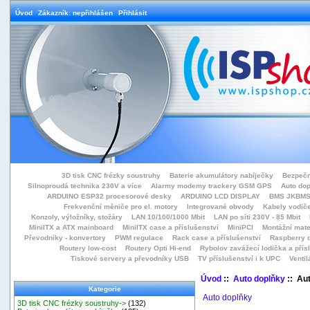
Úvod
Zákazník: nepřihlášen
Přihlásit
3D tisk CNC frézky soustruhy
Baterie akumulátory nabíječky
Bezpečn
Silnoproudá technika 230V a více
Alarmy modemy trackery GSM GPS
Auto do
ARDUINO ESP32 procesorové desky
ARDUINO LCD DISPLAY
BMS JKBMS
Frekvenční měniče pro el. motory
Integrované obvody
Kabely vodiče
Konzoly, výložníky, stožáry
LAN 10/100/1000 Mbit
LAN po síti 230V - 85 Mbit
MiniITX a ATX mainboard
MiniITX case a příslušenství
MiniPCI
Montážní mate
Převodníky - konvertory
PWM regulace
Rack case a příslušenství
Raspberry d
Routery low-cost
Routery Opti Hi-end
Rybolov zavážecí lodička a přísl
Tiskové servery a převodníky USB
TV příslušenství i k UPC
Ventil
Úvod
::
Auto doplňky
:: Aut
Kategorie
Auto doplňky
3D tisk CNC frézky soustruhy->
(132)