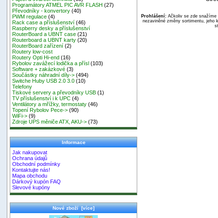
Programátory ATMEL PIC AVR FLASH
(27)
Převodníky - konvertory
(40)
Prohlášení:
Ačkoliv se zde snažíme p
PWM regulace
(4)
nezaviněné změny sortimentu, jeho k
Rack case a příslušenství
(46)
s
Raspberry desky a příslušenství
RouterBoard a UBNT case
(21)
Routerboard a UBNT karty
(20)
RouterBoard zařízení
(2)
Routery low-cost
Routery Opti Hi-end
(16)
Rybolov zavážecí lodička a přísl
(103)
Software + zakázkové
(3)
Součástky náhradní díly->
(494)
Switche Huby USB 2.0 3.0
(10)
Telefony
Tiskové servery a převodníky USB
(1)
TV příslušenství i k UPC
(4)
Ventilátory a mřížky, termostaty
(46)
Topení Rybolov Pece->
(90)
WiFi->
(9)
Zdroje UPS měniče ATX, AKU->
(73)
Informace
Jak nakupovat
Ochrana údajů
Obchodní podmínky
Kontaktujte nás!
Mapa obchodu
Dárkový kupón FAQ
Slevové kupóny
Nové zboží [více]