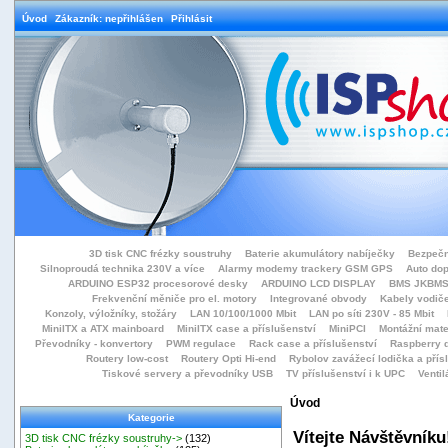
Úvod
Zákazník: nepřihlášen
Přihlásit
3D tisk CNC frézky soustruhy
Baterie akumulátory nabíječky
Bezpečn
Silnoproudá technika 230V a více
Alarmy modemy trackery GSM GPS
Auto do
ARDUINO ESP32 procesorové desky
ARDUINO LCD DISPLAY
BMS JKBMS
Frekvenční měniče pro el. motory
Integrované obvody
Kabely vodiče
Konzoly, výložníky, stožáry
LAN 10/100/1000 Mbit
LAN po síti 230V - 85 Mbit
MiniITX a ATX mainboard
MiniITX case a příslušenství
MiniPCI
Montážní mate
Převodníky - konvertory
PWM regulace
Rack case a příslušenství
Raspberry d
Routery low-cost
Routery Opti Hi-end
Rybolov zavážecí lodička a přísl
Tiskové servery a převodníky USB
TV příslušenství i k UPC
Ventil
Úvod
Kategorie
Vítejte
Návštěvníku
3D tisk CNC frézky soustruhy->
(132)