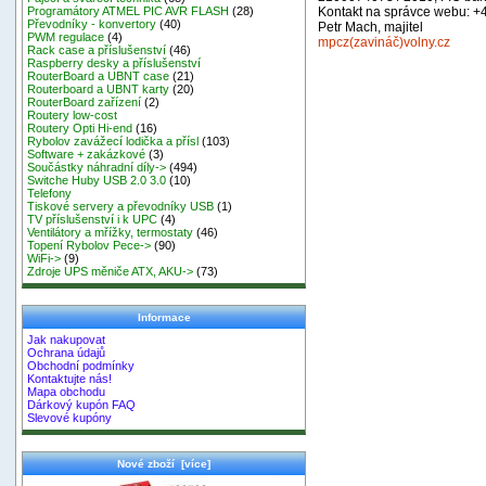
Kontakt na správce webu: +
Programátory ATMEL PIC AVR FLASH
(28)
Převodníky - konvertory
(40)
Petr Mach, majitel
PWM regulace
(4)
mpcz(zavináč)volny.cz
Rack case a příslušenství
(46)
Raspberry desky a příslušenství
RouterBoard a UBNT case
(21)
Routerboard a UBNT karty
(20)
RouterBoard zařízení
(2)
Routery low-cost
Routery Opti Hi-end
(16)
Rybolov zavážecí lodička a přísl
(103)
Software + zakázkové
(3)
Součástky náhradní díly->
(494)
Switche Huby USB 2.0 3.0
(10)
Telefony
Tiskové servery a převodníky USB
(1)
TV příslušenství i k UPC
(4)
Ventilátory a mřížky, termostaty
(46)
Topení Rybolov Pece->
(90)
WiFi->
(9)
Zdroje UPS měniče ATX, AKU->
(73)
Informace
Jak nakupovat
Ochrana údajů
Obchodní podmínky
Kontaktujte nás!
Mapa obchodu
Dárkový kupón FAQ
Slevové kupóny
Nové zboží [více]