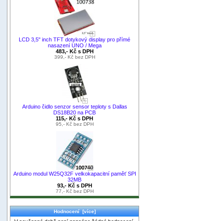
LCD 3,5" inch TFT dotykový display pro přímé
nasazení UNO / Mega
483,- Kč s DPH
399,- Kč bez DPH
Arduino čidlo senzor sensor teploty s Dallas
DS18B20 na PCB
115,- Kč s DPH
95,- Kč bez DPH
Arduino modul W25Q32F velkokapacitní paměť SPI
32MB
93,- Kč s DPH
77,- Kč bez DPH
Hodnocení [více]