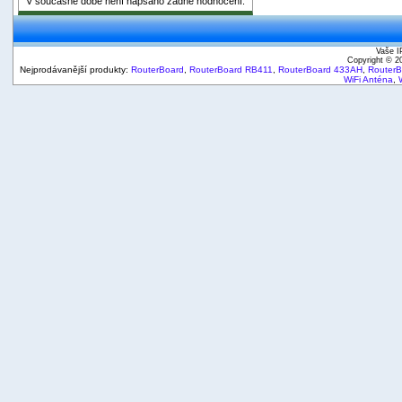
V současné době není napsáno žádné hodnocení.
Vaše I
Copyright © 
Nejprodávanější produkty:
RouterBoard
,
RouterBoard RB411
,
RouterBoard 433AH
,
Router
WiFi Anténa
,