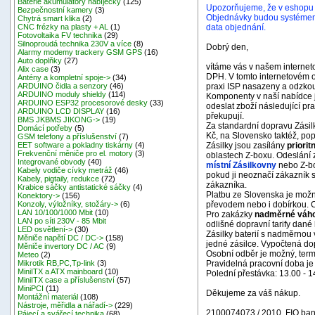
Baterie akumulátory nabíječky
(125)
Upozorňujeme, že v eshopu
Bezpečnostní kamery
(3)
Objednávky budou systémem 
Chytrá smart klika
(2)
data objednání.
CNC frézky na plasty + AL
(1)
Fotovoltaika FV technika
(29)
Silnoproudá technika 230V a více
(8)
Dobrý den,
Alarmy modemy trackery GSM GPS
(16)
Auto doplňky
(27)
vítáme vás v našem interne
Alix case
(3)
DPH. V tomto internetovém 
Antény a kompletní spoje->
(34)
praxi ISP nasazeny a odzkou
ARDUINO čidla a senzory
(46)
ARDUINO moduly shieldy
(114)
Komponenty v naší nabídce j
ARDUINO ESP32 procesorové desky
(33)
odeslat zboží následující pra
ARDUINO LCD DISPLAY
(16)
překupují.
BMS JKBMS JIKONG->
(19)
Za standardní dopravu Zási
Domácí potřeby
(5)
Kč, na Slovensko taktéž, pop
GSM telefony a příslušenství
(7)
Zásilky jsou zasílány
priorit
EET software a pokladny tiskárny
(4)
Frekvenční měniče pro el. motory
(3)
oblastech Z-boxu. Odeslání
Integrované obvody
(40)
místní Zásilkovny
nebo Z-b
Kabely vodiče cívky metráž
(46)
pokud ji neoznačí zákazník s
Kabely, pigtaily, redukce
(72)
zákazníka.
Krabice sáčky antistatické sáčky
(4)
Platbu ze Slovenska je mož
Konektory->
(156)
převodem nebo i dobírkou. 
Konzoly, výložníky, stožáry->
(6)
LAN 10/100/1000 Mbit
(10)
Pro zakázky
nadměrné váho
LAN po síti 230V - 85 Mbit
odlišné dopravní tarify dané
LED osvětlení->
(30)
Zásilky baterií s nadměrnou 
Měniče napětí DC / DC->
(158)
jedné zásilce. Vypočtená dop
Měniče invertory DC / AC
(9)
Osobní odběr je možný, ter
Meteo
(2)
Pravidelná pracovní doba je
Mikrotik RB,PC,Tp-link
(3)
MiniITX a ATX mainboard
(10)
Polední přestávka: 13.00 - 1
MiniITX case a příslušenství
(57)
MiniPCI
(11)
Děkujeme za váš nákup.
Montážní materiál
(108)
Nástroje, měřidla a nářadí->
(229)
2100074073 / 2010, FIO ban
Pájecí a svářecí technika
(68)