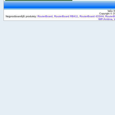
Vaše I
Copyright © 
Nejprodávanější produkty:
RouterBoard
,
RouterBoard RB411
,
RouterBoard 433AH
,
Router
WiFi Anténa
,