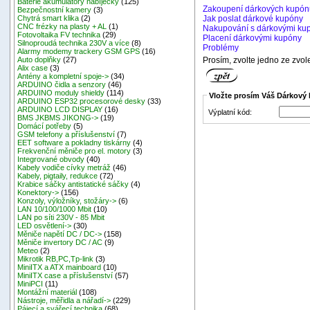
Baterie akumulátory nabíječky
(125)
Zakoupení dárkových kupón
Bezpečnostní kamery
(3)
Jak poslat dárkové kupóny
Chytrá smart klika
(2)
CNC frézky na plasty + AL
(1)
Nakupování s dárkovými ku
Fotovoltaika FV technika
(29)
Placení dárkovými kupóny
Silnoproudá technika 230V a více
(8)
Problémy
Alarmy modemy trackery GSM GPS
(16)
Prosím, zvolte jedno ze zvol
Auto doplňky
(27)
Alix case
(3)
Antény a kompletní spoje->
(34)
ARDUINO čidla a senzory
(46)
ARDUINO moduly shieldy
(114)
Vložte prosím Váš Dárkový 
ARDUINO ESP32 procesorové desky
(33)
ARDUINO LCD DISPLAY
(16)
Výplatní kód:
BMS JKBMS JIKONG->
(19)
Domácí potřeby
(5)
GSM telefony a příslušenství
(7)
EET software a pokladny tiskárny
(4)
Frekvenční měniče pro el. motory
(3)
Integrované obvody
(40)
Kabely vodiče cívky metráž
(46)
Kabely, pigtaily, redukce
(72)
Krabice sáčky antistatické sáčky
(4)
Konektory->
(156)
Konzoly, výložníky, stožáry->
(6)
LAN 10/100/1000 Mbit
(10)
LAN po síti 230V - 85 Mbit
LED osvětlení->
(30)
Měniče napětí DC / DC->
(158)
Měniče invertory DC / AC
(9)
Meteo
(2)
Mikrotik RB,PC,Tp-link
(3)
MiniITX a ATX mainboard
(10)
MiniITX case a příslušenství
(57)
MiniPCI
(11)
Montážní materiál
(108)
Nástroje, měřidla a nářadí->
(229)
Pájecí a svářecí technika
(68)