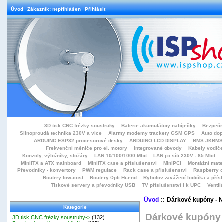
Úvod
Zákazník: nepřihlášen
Přihlásit
3D tisk CNC frézky soustruhy
Baterie akumulátory nabíječky
Bezpečn
Silnoproudá technika 230V a více
Alarmy modemy trackery GSM GPS
Auto do
ARDUINO ESP32 procesorové desky
ARDUINO LCD DISPLAY
BMS JKBMS
Frekvenční měniče pro el. motory
Integrované obvody
Kabely vodiče
Konzoly, výložníky, stožáry
LAN 10/100/1000 Mbit
LAN po síti 230V - 85 Mbit
MiniITX a ATX mainboard
MiniITX case a příslušenství
MiniPCI
Montážní mate
Převodníky - konvertory
PWM regulace
Rack case a příslušenství
Raspberry d
Routery low-cost
Routery Opti Hi-end
Rybolov zavážecí lodička a přísl
Tiskové servery a převodníky USB
TV příslušenství i k UPC
Ventil
Úvod
:: Dárkové kupóny - 
Kategorie
Dárkové kupóny
3D tisk CNC frézky soustruhy->
(132)