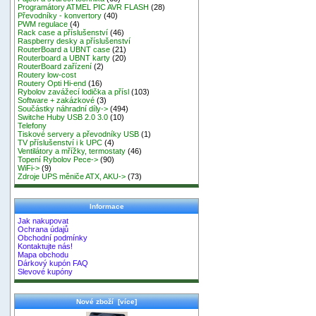
Programátory ATMEL PIC AVR FLASH
(28)
Převodníky - konvertory
(40)
PWM regulace
(4)
Rack case a příslušenství
(46)
Raspberry desky a příslušenství
RouterBoard a UBNT case
(21)
Routerboard a UBNT karty
(20)
RouterBoard zařízení
(2)
Routery low-cost
Routery Opti Hi-end
(16)
Rybolov zavážecí lodička a přísl
(103)
Software + zakázkové
(3)
Součástky náhradní díly->
(494)
Switche Huby USB 2.0 3.0
(10)
Telefony
Tiskové servery a převodníky USB
(1)
TV příslušenství i k UPC
(4)
Ventilátory a mřížky, termostaty
(46)
Topení Rybolov Pece->
(90)
WiFi->
(9)
Zdroje UPS měniče ATX, AKU->
(73)
Informace
Jak nakupovat
Ochrana údajů
Obchodní podmínky
Kontaktujte nás!
Mapa obchodu
Dárkový kupón FAQ
Slevové kupóny
Nové zboží [více]