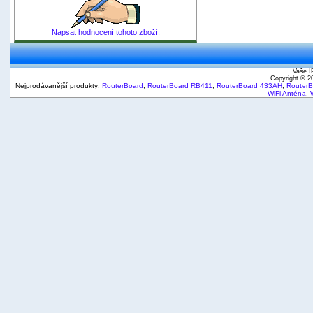
Napsat hodnocení tohoto zboží.
Vaše I
Copyright © 
Nejprodávanější produkty:
RouterBoard
,
RouterBoard RB411
,
RouterBoard 433AH
,
Router
WiFi Anténa
,