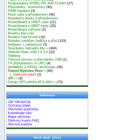
Programátory ATMEL PIC AVR FLASH
(27)
Převodníky - konvertory
(40)
PWM regulace
(4)
Rack case a příslušenství
(46)
Raspberry desky a příslušenství
RouterBoard a UBNT case
(21)
Routerboard a UBNT karty
(20)
RouterBoard zařízení
(2)
Routery low-cost
Routery Opti Hi-end
(16)
Rybolov zavážecí lodička a přísl
(103)
Software + zakázkové
(3)
Součástky náhradní díly->
(494)
Switche Huby USB 2.0 3.0
(10)
Telefony
Tiskové servery a převodníky USB
(1)
TV příslušenství i k UPC
(4)
Ventilátory a mřížky, termostaty
(46)
Topení Rybolov Pece
->
(90)
|_ Dárkové zboží
(2)
WiFi->
(9)
Zdroje UPS měniče ATX, AKU->
(73)
Informace
Jak nakupovat
Ochrana údajů
Obchodní podmínky
Kontaktujte nás!
Mapa obchodu
Dárkový kupón FAQ
Slevové kupóny
Nové zboží [více]