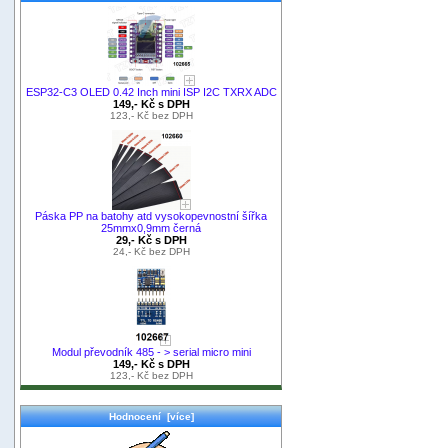
ESP32-C3 OLED 0.42 Inch mini ISP I2C TXRX ADC
149,- Kč s DPH
123,- Kč bez DPH
Páska PP na batohy atd vysokopevnostní šířka
25mmx0,9mm černá
29,- Kč s DPH
24,- Kč bez DPH
Modul převodník 485 - > serial micro mini
149,- Kč s DPH
123,- Kč bez DPH
Hodnocení [více]