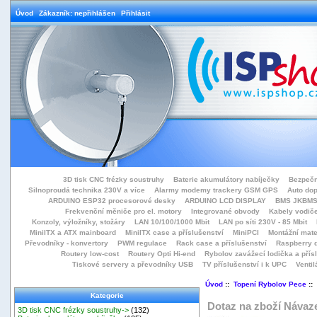
Úvod
Zákazník: nepřihlášen
Přihlásit
3D tisk CNC frézky soustruhy
Baterie akumulátory nabíječky
Bezpečn
Silnoproudá technika 230V a více
Alarmy modemy trackery GSM GPS
Auto do
ARDUINO ESP32 procesorové desky
ARDUINO LCD DISPLAY
BMS JKBMS
Frekvenční měniče pro el. motory
Integrované obvody
Kabely vodiče
Konzoly, výložníky, stožáry
LAN 10/100/1000 Mbit
LAN po síti 230V - 85 Mbit
MiniITX a ATX mainboard
MiniITX case a příslušenství
MiniPCI
Montážní mate
Převodníky - konvertory
PWM regulace
Rack case a příslušenství
Raspberry d
Routery low-cost
Routery Opti Hi-end
Rybolov zavážecí lodička a přísl
Tiskové servery a převodníky USB
TV příslušenství i k UPC
Ventil
Úvod
::
Topení Rybolov Pece
::
Kategorie
Dotaz na zboží Návaze
3D tisk CNC frézky soustruhy->
(132)