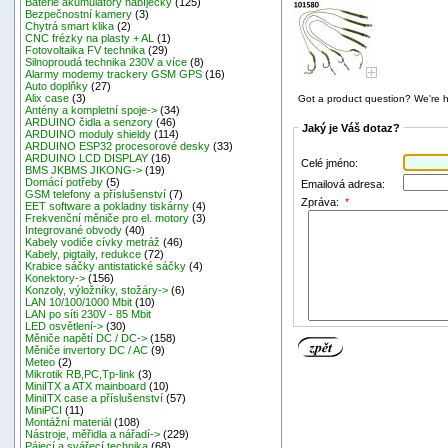
Baterie akumulátory nabíječky
(125)
Bezpečnostní kamery
(3)
Chytrá smart klika
(2)
CNC frézky na plasty + AL
(1)
Fotovoltaika FV technika
(29)
Silnoproudá technika 230V a více
(8)
Alarmy modemy trackery GSM GPS
(16)
Auto doplňky
(27)
Alix case
(3)
Got a product question? We're h
Antény a kompletní spoje->
(34)
ARDUINO čidla a senzory
(46)
Jaký je Váš dotaz?
ARDUINO moduly shieldy
(114)
ARDUINO ESP32 procesorové desky
(33)
ARDUINO LCD DISPLAY
(16)
Celé jméno:
BMS JKBMS JIKONG->
(19)
Domácí potřeby
(5)
Emailová adresa:
GSM telefony a příslušenství
(7)
Zpráva:
*
EET software a pokladny tiskárny
(4)
Frekvenční měniče pro el. motory
(3)
Integrované obvody
(40)
Kabely vodiče cívky metráž
(46)
Kabely, pigtaily, redukce
(72)
Krabice sáčky antistatické sáčky
(4)
Konektory->
(156)
Konzoly, výložníky, stožáry->
(6)
LAN 10/100/1000 Mbit
(10)
LAN po síti 230V - 85 Mbit
LED osvětlení->
(30)
Měniče napětí DC / DC->
(158)
Měniče invertory DC / AC
(9)
Meteo
(2)
Mikrotik RB,PC,Tp-link
(3)
MiniITX a ATX mainboard
(10)
MiniITX case a příslušenství
(57)
MiniPCI
(11)
Montážní materiál
(108)
Nástroje, měřidla a nářadí->
(229)
Pájecí a svářecí technika
(68)