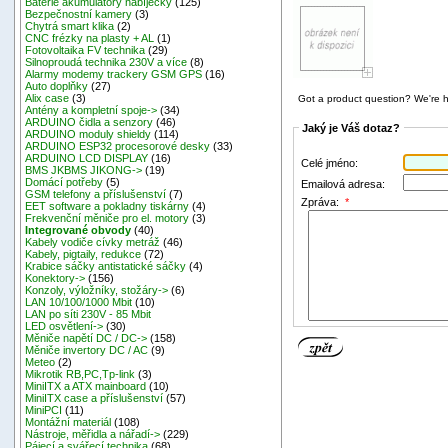
Baterie akumulátory nabíječky
(125)
Bezpečnostní kamery
(3)
Chytrá smart klika
(2)
CNC frézky na plasty + AL
(1)
Fotovoltaika FV technika
(29)
Silnoproudá technika 230V a více
(8)
Alarmy modemy trackery GSM GPS
(16)
Auto doplňky
(27)
Alix case
(3)
Got a product question? We're h
Antény a kompletní spoje->
(34)
ARDUINO čidla a senzory
(46)
Jaký je Váš dotaz?
ARDUINO moduly shieldy
(114)
ARDUINO ESP32 procesorové desky
(33)
ARDUINO LCD DISPLAY
(16)
Celé jméno:
BMS JKBMS JIKONG->
(19)
Domácí potřeby
(5)
Emailová adresa:
GSM telefony a příslušenství
(7)
Zpráva:
*
EET software a pokladny tiskárny
(4)
Frekvenční měniče pro el. motory
(3)
Integrované obvody
(40)
Kabely vodiče cívky metráž
(46)
Kabely, pigtaily, redukce
(72)
Krabice sáčky antistatické sáčky
(4)
Konektory->
(156)
Konzoly, výložníky, stožáry->
(6)
LAN 10/100/1000 Mbit
(10)
LAN po síti 230V - 85 Mbit
LED osvětlení->
(30)
Měniče napětí DC / DC->
(158)
Měniče invertory DC / AC
(9)
Meteo
(2)
Mikrotik RB,PC,Tp-link
(3)
MiniITX a ATX mainboard
(10)
MiniITX case a příslušenství
(57)
MiniPCI
(11)
Montážní materiál
(108)
Nástroje, měřidla a nářadí->
(229)
Pájecí a svářecí technika
(68)