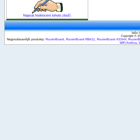
Napsat hodnocení tohoto zboží.
Vaše I
Copyright © 
Nejprodávanější produkty:
RouterBoard
,
RouterBoard RB411
,
RouterBoard 433AH
,
Router
WiFi Anténa
,