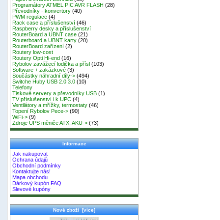
Programátory ATMEL PIC AVR FLASH
(28)
Převodníky - konvertory
(40)
PWM regulace
(4)
Rack case a příslušenství
(46)
Raspberry desky a příslušenství
RouterBoard a UBNT case
(21)
Routerboard a UBNT karty
(20)
RouterBoard zařízení
(2)
Routery low-cost
Routery Opti Hi-end
(16)
Rybolov zavážecí lodička a přísl
(103)
Software + zakázkové
(3)
Součástky náhradní díly->
(494)
Switche Huby USB 2.0 3.0
(10)
Telefony
Tiskové servery a převodníky USB
(1)
TV příslušenství i k UPC
(4)
Ventilátory a mřížky, termostaty
(46)
Topení Rybolov Pece->
(90)
WiFi->
(9)
Zdroje UPS měniče ATX, AKU->
(73)
Informace
Jak nakupovat
Ochrana údajů
Obchodní podmínky
Kontaktujte nás!
Mapa obchodu
Dárkový kupón FAQ
Slevové kupóny
Nové zboží [více]