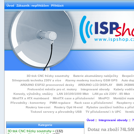
Úvod
Zákazník: nepřihlášen
Přihlásit
3D tisk CNC frézky soustruhy
Baterie akumulátory nabíječky
Bezpečn
Silnoproudá technika 230V a více
Alarmy modemy trackery GSM GPS
Auto do
ARDUINO ESP32 procesorové desky
ARDUINO LCD DISPLAY
BMS JKBMS
Frekvenční měniče pro el. motory
Integrované obvody
Kabely vodiče
Konzoly, výložníky, stožáry
LAN 10/100/1000 Mbit
LAN po síti 230V - 85 Mbit
MiniITX a ATX mainboard
MiniITX case a příslušenství
MiniPCI
Montážní mate
Převodníky - konvertory
PWM regulace
Rack case a příslušenství
Raspberry d
Routery low-cost
Routery Opti Hi-end
Rybolov zavážecí lodička a přísl
Tiskové servery a převodníky USB
TV příslušenství i k UPC
Ventil
Úvod
::
Integrované obvody
::
7
Kategorie
Dotaz na zboží 74LS0
3D tisk CNC frézky soustruhy->
(132)