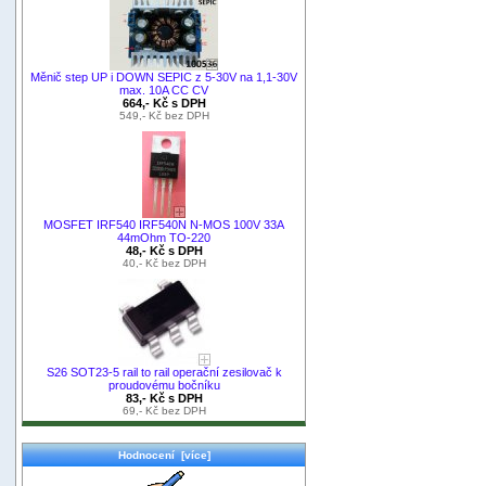
Měnič step UP i DOWN SEPIC z 5-30V na 1,1-30V
max. 10A CC CV
664,- Kč s DPH
549,- Kč bez DPH
MOSFET IRF540 IRF540N N-MOS 100V 33A
44mOhm TO-220
48,- Kč s DPH
40,- Kč bez DPH
S26 SOT23-5 rail to rail operační zesilovač k
proudovému bočníku
83,- Kč s DPH
69,- Kč bez DPH
Hodnocení [více]