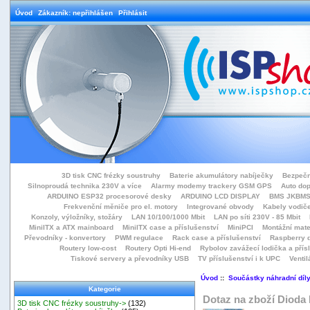
Úvod
Zákazník: nepřihlášen
Přihlásit
3D tisk CNC frézky soustruhy
Baterie akumulátory nabíječky
Bezpečn
Silnoproudá technika 230V a více
Alarmy modemy trackery GSM GPS
Auto do
ARDUINO ESP32 procesorové desky
ARDUINO LCD DISPLAY
BMS JKBMS
Frekvenční měniče pro el. motory
Integrované obvody
Kabely vodiče
Konzoly, výložníky, stožáry
LAN 10/100/1000 Mbit
LAN po síti 230V - 85 Mbit
MiniITX a ATX mainboard
MiniITX case a příslušenství
MiniPCI
Montážní mate
Převodníky - konvertory
PWM regulace
Rack case a příslušenství
Raspberry d
Routery low-cost
Routery Opti Hi-end
Rybolov zavážecí lodička a přísl
Tiskové servery a převodníky USB
TV příslušenství i k UPC
Ventil
Úvod
::
Součástky náhradní díl
Kategorie
Dotaz na zboží Diod
3D tisk CNC frézky soustruhy->
(132)