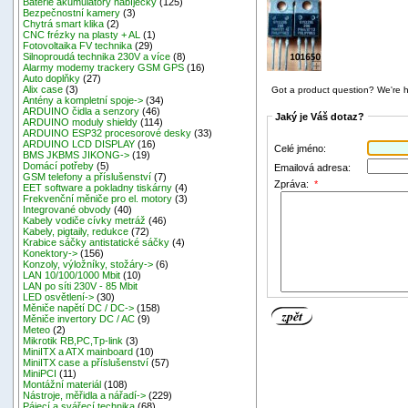
Baterie akumulátory nabíječky
(125)
Bezpečnostní kamery
(3)
Chytrá smart klika
(2)
CNC frézky na plasty + AL
(1)
Fotovoltaika FV technika
(29)
Silnoproudá technika 230V a více
(8)
Alarmy modemy trackery GSM GPS
(16)
Auto doplňky
(27)
Alix case
(3)
Got a product question? We're h
Antény a kompletní spoje->
(34)
ARDUINO čidla a senzory
(46)
Jaký je Váš dotaz?
ARDUINO moduly shieldy
(114)
ARDUINO ESP32 procesorové desky
(33)
ARDUINO LCD DISPLAY
(16)
Celé jméno:
BMS JKBMS JIKONG->
(19)
Domácí potřeby
(5)
Emailová adresa:
GSM telefony a příslušenství
(7)
Zpráva:
*
EET software a pokladny tiskárny
(4)
Frekvenční měniče pro el. motory
(3)
Integrované obvody
(40)
Kabely vodiče cívky metráž
(46)
Kabely, pigtaily, redukce
(72)
Krabice sáčky antistatické sáčky
(4)
Konektory->
(156)
Konzoly, výložníky, stožáry->
(6)
LAN 10/100/1000 Mbit
(10)
LAN po síti 230V - 85 Mbit
LED osvětlení->
(30)
Měniče napětí DC / DC->
(158)
Měniče invertory DC / AC
(9)
Meteo
(2)
Mikrotik RB,PC,Tp-link
(3)
MiniITX a ATX mainboard
(10)
MiniITX case a příslušenství
(57)
MiniPCI
(11)
Montážní materiál
(108)
Nástroje, měřidla a nářadí->
(229)
Pájecí a svářecí technika
(68)