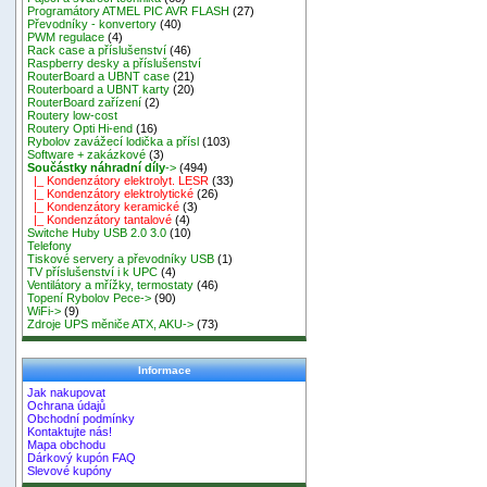
Programátory ATMEL PIC AVR FLASH
(27)
Převodníky - konvertory
(40)
PWM regulace
(4)
Rack case a příslušenství
(46)
Raspberry desky a příslušenství
RouterBoard a UBNT case
(21)
Routerboard a UBNT karty
(20)
RouterBoard zařízení
(2)
Routery low-cost
Routery Opti Hi-end
(16)
Rybolov zavážecí lodička a přísl
(103)
Software + zakázkové
(3)
Součástky náhradní díly
->
(494)
|_ Kondenzátory elektrolyt. LESR
(33)
|_ Kondenzátory elektrolytické
(26)
|_ Kondenzátory keramické
(3)
|_ Kondenzátory tantalové
(4)
Switche Huby USB 2.0 3.0
(10)
Telefony
Tiskové servery a převodníky USB
(1)
TV příslušenství i k UPC
(4)
Ventilátory a mřížky, termostaty
(46)
Topení Rybolov Pece->
(90)
WiFi->
(9)
Zdroje UPS měniče ATX, AKU->
(73)
Informace
Jak nakupovat
Ochrana údajů
Obchodní podmínky
Kontaktujte nás!
Mapa obchodu
Dárkový kupón FAQ
Slevové kupóny