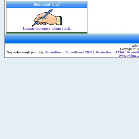
Hodnocení [více]
Napsat hodnocení tohoto zboží.
Vaše 
Copyright © 
Nejprodávanější produkty:
RouterBoard
,
RouterBoard RB411
,
RouterBoard 433AH
,
Router
WiFi Anténa
,