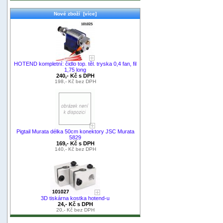
Nové zboží [více]
HOTEND kompletní: čidlo top. těl. tryska 0,4 fan, fil
1,75 long
240,- Kč s DPH
198,- Kč bez DPH
Pigtail Murata délka 50cm konektory JSC Murata
5829
169,- Kč s DPH
140,- Kč bez DPH
3D tiskárna kostka hotend-u
24,- Kč s DPH
20,- Kč bez DPH