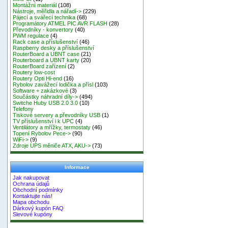
Montážní materiál
(108)
Nástroje, měřidla a nářadí->
(229)
Pájecí a svářecí technika
(68)
Programátory ATMEL PIC AVR FLASH
(28)
Převodníky - konvertory
(40)
PWM regulace
(4)
Rack case a příslušenství
(46)
Raspberry desky a příslušenství
RouterBoard a UBNT case
(21)
Routerboard a UBNT karty
(20)
RouterBoard zařízení
(2)
Routery low-cost
Routery Opti Hi-end
(16)
Rybolov zavážecí lodička a přísl
(103)
Software + zakázkové
(3)
Součástky náhradní díly->
(494)
Switche Huby USB 2.0 3.0
(10)
Telefony
Tiskové servery a převodníky USB
(1)
TV příslušenství i k UPC
(4)
Ventilátory a mřížky, termostaty
(46)
Topení Rybolov Pece->
(90)
WiFi->
(9)
Zdroje UPS měniče ATX, AKU->
(73)
Informace
Jak nakupovat
Ochrana údajů
Obchodní podmínky
Kontaktujte nás!
Mapa obchodu
Dárkový kupón FAQ
Slevové kupóny