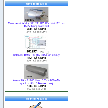
Nové zboží [více]
Motor modelářský 380 395 DC 12V hřídel 2.1mm
D=27,6mm dual shaft
300,- Kč s DPH
248,- Kč bez DPH
Balancer BMS 13S 48V 30A li-ion články
472,- Kč s DPH
390,- Kč bez DPH
Akumulátor 21700 Li-ion 3,7V 4.800mAh
vysokozátěž. 14A max. nový
120,- Kč s DPH
99,- Kč bez DPH
Hodnocení [více]