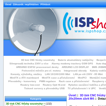
Úvod
Zákazník: nepřihlášen
Přihlásit
3D tisk CNC frézky soustruhy
Baterie akumulátory nabíječky
Bezpečn
Silnoproudá technika 230V a více
Alarmy modemy trackery GSM GPS
Auto do
ARDUINO ESP32 procesorové desky
ARDUINO LCD DISPLAY
BMS JKBMS
Frekvenční měniče pro el. motory
Integrované obvody
Kabely vodiče
Konzoly, výložníky, stožáry
LAN 10/100/1000 Mbit
LAN po síti 230V - 85 Mbit
MiniITX a ATX mainboard
MiniITX case a příslušenství
MiniPCI
Montážní mate
Převodníky - konvertory
PWM regulace
Rack case a příslušenství
Raspberry d
Routery low-cost
Routery Opti Hi-end
Rybolov zavážecí lodička a přísl
Tiskové servery a převodníky USB
TV příslušenství i k UPC
Ventil
Úvod
::
3D tisk CNC frézky
20x20mm závit M4
:: Dotaz
Kategorie
3D tisk CNC frézky soustruhy
->
(132)