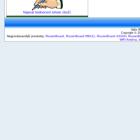
Napsat hodnocení tohoto zboží.
Vaše I
Copyright © 
Nejprodávanější produkty:
RouterBoard
,
RouterBoard RB411
,
RouterBoard 433AH
,
Router
WiFi Anténa
,