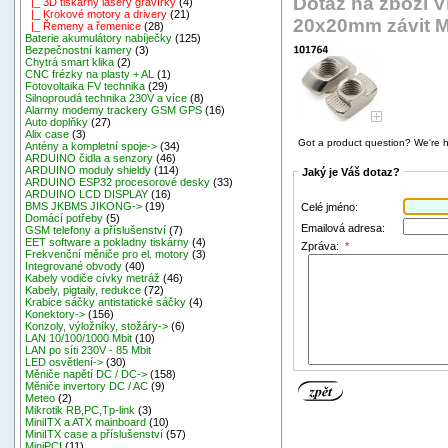
Dotaz na zboží V
|_ 3D tiskárny lasery gravírky
(4)
|_ Krokové motory a drivery
(21)
20x20mm závit 
|_ Řemeny a řemenice
(28)
Baterie akumulátory nabíječky
(125)
Bezpečnostní kamery
(3)
Chytrá smart klika
(2)
CNC frézky na plasty + AL
(1)
Fotovoltaika FV technika
(29)
Silnoproudá technika 230V a více
(8)
Alarmy modemy trackery GSM GPS
(16)
Auto doplňky
(27)
Alix case
(3)
Got a product question? We're h
Antény a kompletní spoje->
(34)
ARDUINO čidla a senzory
(46)
ARDUINO moduly shieldy
(114)
Jaký je Váš dotaz?
ARDUINO ESP32 procesorové desky
(33)
ARDUINO LCD DISPLAY
(16)
BMS JKBMS JIKONG->
(19)
Celé jméno:
Domácí potřeby
(5)
Emailová adresa:
GSM telefony a příslušenství
(7)
EET software a pokladny tiskárny
(4)
Zpráva:
*
Frekvenční měniče pro el. motory
(3)
Integrované obvody
(40)
Kabely vodiče cívky metráž
(46)
Kabely, pigtaily, redukce
(72)
Krabice sáčky antistatické sáčky
(4)
Konektory->
(156)
Konzoly, výložníky, stožáry->
(6)
LAN 10/100/1000 Mbit
(10)
LAN po síti 230V - 85 Mbit
LED osvětlení->
(30)
Měniče napětí DC / DC->
(158)
Měniče invertory DC / AC
(9)
Meteo
(2)
Mikrotik RB,PC,Tp-link
(3)
MiniITX a ATX mainboard
(10)
MiniITX case a příslušenství
(57)
MiniPCI
(11)