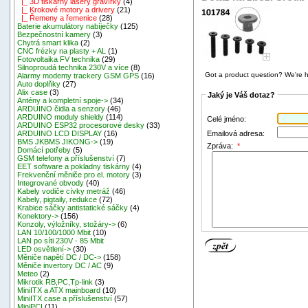
|_ 3D tiskárny lasery gravírky
(4)
|_ Krokové motory a drivery
(21)
|_ Řemeny a řemenice
(28)
Baterie akumulátory nabíječky
(125)
Bezpečnostní kamery
(3)
Chytrá smart klika
(2)
CNC frézky na plasty + AL
(1)
Fotovoltaika FV technika
(29)
Silnoproudá technika 230V a více
(8)
Got a product question? We're h
Alarmy modemy trackery GSM GPS
(16)
Auto doplňky
(27)
Alix case
(3)
Jaký je Váš dotaz?
Antény a kompletní spoje->
(34)
ARDUINO čidla a senzory
(46)
ARDUINO moduly shieldy
(114)
Celé jméno:
ARDUINO ESP32 procesorové desky
(33)
Emailová adresa:
ARDUINO LCD DISPLAY
(16)
BMS JKBMS JIKONG->
(19)
Zpráva:
*
Domácí potřeby
(5)
GSM telefony a příslušenství
(7)
EET software a pokladny tiskárny
(4)
Frekvenční měniče pro el. motory
(3)
Integrované obvody
(40)
Kabely vodiče cívky metráž
(46)
Kabely, pigtaily, redukce
(72)
Krabice sáčky antistatické sáčky
(4)
Konektory->
(156)
Konzoly, výložníky, stožáry->
(6)
LAN 10/100/1000 Mbit
(10)
LAN po síti 230V - 85 Mbit
LED osvětlení->
(30)
Měniče napětí DC / DC->
(158)
Měniče invertory DC / AC
(9)
Meteo
(2)
Mikrotik RB,PC,Tp-link
(3)
MiniITX a ATX mainboard
(10)
MiniITX case a příslušenství
(57)
MiniPCI
(11)