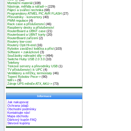
Montážní materiál
(108)
Nástroje, měřidla a nářadí->
(229)
Pájecí a svářecí technika
(68)
Programátory ATMEL PIC AVR FLASH
(27)
Převodníky - konvertory
(40)
PWM regulace
(4)
Rack case a příslušenství
(46)
Raspberry desky a příslušenství
RouterBoard a UBNT case
(21)
Routerboard a UBNT karty
(20)
RouterBoard zařízení
(2)
Routery low-cost
Routery Opti Hi-end
(16)
Rybolov zavážecí lodička a přísl
(103)
Software + zakázkové
(3)
Součástky náhradní díly->
(494)
Switche Huby USB 2.0 3.0
(10)
Telefony
Tiskové servery a převodníky USB
(1)
TV příslušenství i k UPC
(4)
Ventilátory a mřížky, termostaty
(46)
Topení Rybolov Pece->
(90)
WiFi->
(9)
Zdroje UPS měniče ATX, AKU->
(73)
Informace
Jak nakupovat
Ochrana údajů
Obchodní podmínky
Kontaktujte nás!
Mapa obchodu
Dárkový kupón FAQ
Slevové kupóny