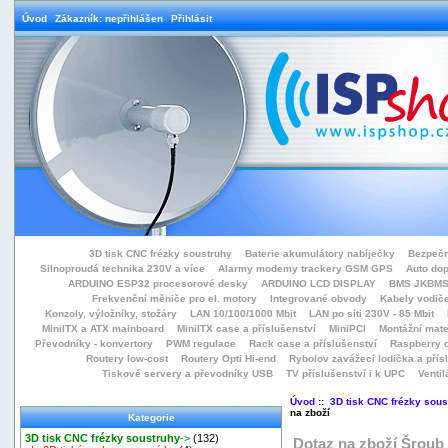
Úvod
Zákazník: nepřihlášen
Přihlásit
3D tisk CNC frézky soustruhy
Baterie akumulátory nabíječky
Bezpečn
Silnoproudá technika 230V a více
Alarmy modemy trackery GSM GPS
Auto do
ARDUINO ESP32 procesorové desky
ARDUINO LCD DISPLAY
BMS JKBMS
Frekvenční měniče pro el. motory
Integrované obvody
Kabely vodiče
Konzoly, výložníky, stožáry
LAN 10/100/1000 Mbit
LAN po síti 230V - 85 Mbit
MiniITX a ATX mainboard
MiniITX case a příslušenství
MiniPCI
Montážní mate
Převodníky - konvertory
PWM regulace
Rack case a příslušenství
Raspberry d
Routery low-cost
Routery Opti Hi-end
Rybolov zavážecí lodička a přísl
Tiskové servery a převodníky USB
TV příslušenství i k UPC
Ventil
Úvod
::
3D tisk CNC frézky sous
na zboží
Kategorie
3D tisk CNC frézky soustruhy
->
(132)
Dotaz na zboží Šroub 