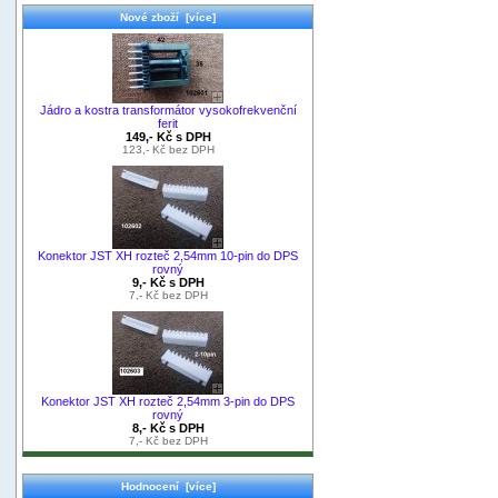
Nové zboží [více]
Jádro a kostra transformátor vysokofrekvenční
ferit
149,- Kč s DPH
123,- Kč bez DPH
Konektor JST XH rozteč 2,54mm 10-pin do DPS
rovný
9,- Kč s DPH
7,- Kč bez DPH
Konektor JST XH rozteč 2,54mm 3-pin do DPS
rovný
8,- Kč s DPH
7,- Kč bez DPH
Hodnocení [více]