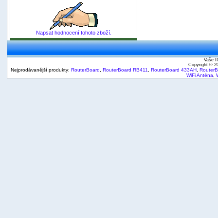
Napsat hodnocení tohoto zboží.
Vaše I
Copyright © 
Nejprodávanější produkty:
RouterBoard
,
RouterBoard RB411
,
RouterBoard 433AH
,
Router
WiFi Anténa
,