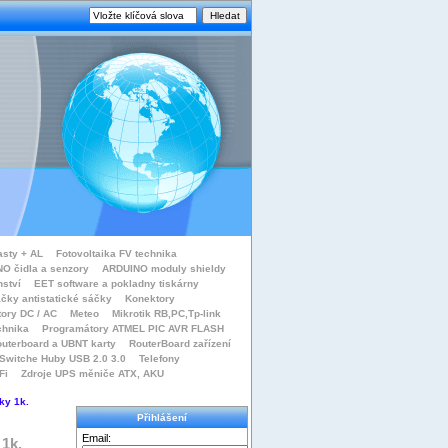
asty + AL
Fotovoltaika FV technika
O čidla a senzory
ARDUINO moduly shieldy
nství
EET software a pokladny tiskárny
čky antistatické sáčky
Konektory
tory DC / AC
Meteo
Mikrotik RB,PC,Tp-link
chnika
Programátory ATMEL PIC AVR FLASH
uterboard a UBNT karty
RouterBoard zařízení
Switche Huby USB 2.0 3.0
Telefony
Fi
Zdroje UPS měniče ATX, AKU
ky 1k.
Přihlášení
Email:
 1k.