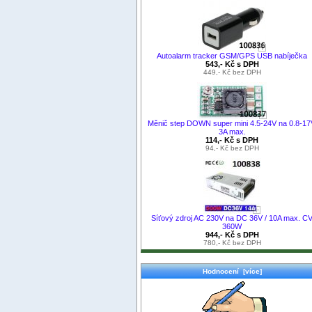
Autoalarm tracker GSM/GPS USB nabíječka
543,- Kč s DPH
449,- Kč bez DPH
Měnič step DOWN super mini 4.5-24V na 0.8-17
3A max.
114,- Kč s DPH
94,- Kč bez DPH
Síťový zdroj AC 230V na DC 36V / 10A max. C
360W
944,- Kč s DPH
780,- Kč bez DPH
Hodnocení [více]