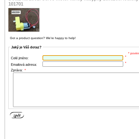
101701
Got a product question? We're happy to help!
Jaký je Váš dotaz?
* povin
*
Celé jméno:
*
Emailová adresa:
Zpráva:
*