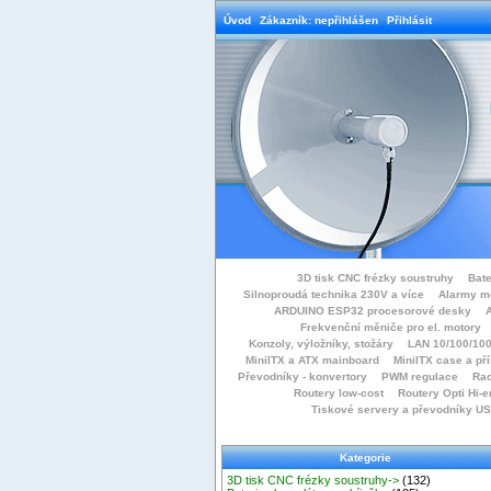
Úvod
Zákazník: nepřihlášen
Přihlásit
3D tisk CNC frézky soustruhy
Bate
Silnoproudá technika 230V a více
Alarmy m
ARDUINO ESP32 procesorové desky
Frekvenční měniče pro el. motory
Konzoly, výložníky, stožáry
LAN 10/100/100
MiniITX a ATX mainboard
MiniITX case a př
Převodníky - konvertory
PWM regulace
Rac
Routery low-cost
Routery Opti Hi-e
Tiskové servery a převodníky U
Kategorie
3D tisk CNC frézky soustruhy->
(132)