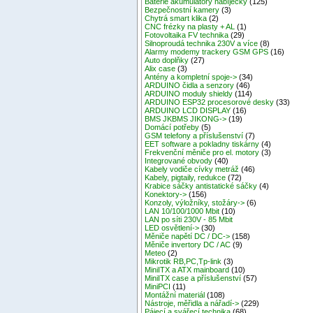
Baterie akumulátory nabíječky
(125)
Bezpečnostní kamery
(3)
Chytrá smart klika
(2)
CNC frézky na plasty + AL
(1)
Fotovoltaika FV technika
(29)
Silnoproudá technika 230V a více
(8)
Alarmy modemy trackery GSM GPS
(16)
Auto doplňky
(27)
Alix case
(3)
Antény a kompletní spoje->
(34)
ARDUINO čidla a senzory
(46)
ARDUINO moduly shieldy
(114)
ARDUINO ESP32 procesorové desky
(33)
ARDUINO LCD DISPLAY
(16)
BMS JKBMS JIKONG->
(19)
Domácí potřeby
(5)
GSM telefony a příslušenství
(7)
EET software a pokladny tiskárny
(4)
Frekvenční měniče pro el. motory
(3)
Integrované obvody
(40)
Kabely vodiče cívky metráž
(46)
Kabely, pigtaily, redukce
(72)
Krabice sáčky antistatické sáčky
(4)
Konektory->
(156)
Konzoly, výložníky, stožáry->
(6)
LAN 10/100/1000 Mbit
(10)
LAN po síti 230V - 85 Mbit
LED osvětlení->
(30)
Měniče napětí DC / DC->
(158)
Měniče invertory DC / AC
(9)
Meteo
(2)
Mikrotik RB,PC,Tp-link
(3)
MiniITX a ATX mainboard
(10)
MiniITX case a příslušenství
(57)
MiniPCI
(11)
Montážní materiál
(108)
Nástroje, měřidla a nářadí->
(229)
Pájecí a svářecí technika
(68)