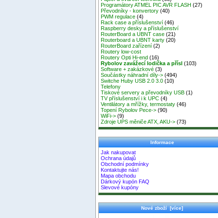
Programátory ATMEL PIC AVR FLASH
(27)
Převodníky - konvertory
(40)
PWM regulace
(4)
Rack case a příslušenství
(46)
Raspberry desky a příslušenství
RouterBoard a UBNT case
(21)
Routerboard a UBNT karty
(20)
RouterBoard zařízení
(2)
Routery low-cost
Routery Opti Hi-end
(16)
Rybolov zavážecí lodička a přísl
(103)
Software + zakázkové
(3)
Součástky náhradní díly->
(494)
Switche Huby USB 2.0 3.0
(10)
Telefony
Tiskové servery a převodníky USB
(1)
TV příslušenství i k UPC
(4)
Ventilátory a mřížky, termostaty
(46)
Topení Rybolov Pece->
(90)
WiFi->
(9)
Zdroje UPS měniče ATX, AKU->
(73)
Informace
Jak nakupovat
Ochrana údajů
Obchodní podmínky
Kontaktujte nás!
Mapa obchodu
Dárkový kupón FAQ
Slevové kupóny
Nové zboží [více]