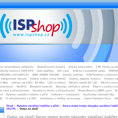
rie akumulátory nabíječky
Bezpečnostní kamery
Chytrá smart klika
CNC frézky na pl
odemy trackery GSM GPS
Auto doplňky
Alix case
Antény a kompletní spoje
ARDUIN
ARDUINO LCD DISPLAY
BMS JKBMS JIKONG
Domácí potřeby
GSM telefony a přísluše
Integrované obvody
Kabely vodiče cívky metráž
Kabely, pigtaily, redukce
Krabice sá
0 Mbit
LAN po síti 230V - 85 Mbit
LED osvětlení
Měniče napětí DC / DC
Měniče inver
íslušenství
MiniPCI
Montážní materiál
Nástroje, měřidla a nářadí
Pájecí a svářecí te
k case a příslušenství
Raspberry desky a příslušenství
RouterBoard a UBNT case
Ro
nd
Rybolov zavážecí lodička a přísl
Software + zakázkové
Součástky náhradní díly
SB
TV příslušenství i k UPC
Ventilátory a mřížky, termostaty
Topení Rybolov Pece
Wi
Úvod
::
Rybolov zavážecí lodička a přísl
::
Servo motor korby násypky zavážecí lodič
101701
:: Dotaz na zboží
Dotaz na zboží Servo motor korby násypky zavážecí lodičky