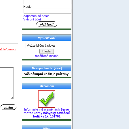
Heslo:
Zapomenuté heslo
Vytvořit účet
Vyhledávaní
ná informace
Rozšířené hledání
Nákupní košík [více]
Váš nákupní košík je prázdný.
Oznámení
Informujte mě o změnách
Servo
motor korby násypky zavážecí
lodičky 1k. 101701
Měna