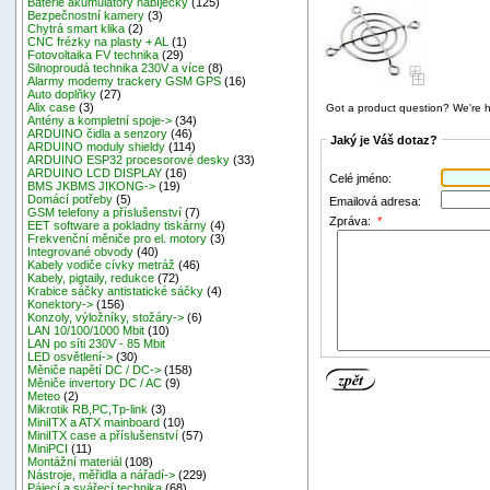
Baterie akumulátory nabíječky
(125)
Bezpečnostní kamery
(3)
Chytrá smart klika
(2)
CNC frézky na plasty + AL
(1)
Fotovoltaika FV technika
(29)
Silnoproudá technika 230V a více
(8)
Alarmy modemy trackery GSM GPS
(16)
Auto doplňky
(27)
Alix case
(3)
Got a product question? We're h
Antény a kompletní spoje->
(34)
ARDUINO čidla a senzory
(46)
Jaký je Váš dotaz?
ARDUINO moduly shieldy
(114)
ARDUINO ESP32 procesorové desky
(33)
ARDUINO LCD DISPLAY
(16)
Celé jméno:
BMS JKBMS JIKONG->
(19)
Domácí potřeby
(5)
Emailová adresa:
GSM telefony a příslušenství
(7)
Zpráva:
*
EET software a pokladny tiskárny
(4)
Frekvenční měniče pro el. motory
(3)
Integrované obvody
(40)
Kabely vodiče cívky metráž
(46)
Kabely, pigtaily, redukce
(72)
Krabice sáčky antistatické sáčky
(4)
Konektory->
(156)
Konzoly, výložníky, stožáry->
(6)
LAN 10/100/1000 Mbit
(10)
LAN po síti 230V - 85 Mbit
LED osvětlení->
(30)
Měniče napětí DC / DC->
(158)
Měniče invertory DC / AC
(9)
Meteo
(2)
Mikrotik RB,PC,Tp-link
(3)
MiniITX a ATX mainboard
(10)
MiniITX case a příslušenství
(57)
MiniPCI
(11)
Montážní materiál
(108)
Nástroje, měřidla a nářadí->
(229)
Pájecí a svářecí technika
(68)