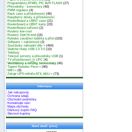
Programátory ATMEL PIC AVR FLASH
(27)
Převodníky - konvertory
(40)
PWM regulace
(4)
Rack case a příslušenství
(46)
Raspberry desky a příslušenství
RouterBoard a UBNT case
(21)
Routerboard a UBNT karty
(20)
RouterBoard zařízení
(2)
Routery low-cost
Routery Opti Hi-end
(16)
Rybolov zavážecí lodička a přísl
(103)
Software + zakázkové
(3)
Součástky náhradní díly->
(494)
Switche Huby USB 2.0 3.0
(10)
Telefony
Tiskové servery a převodníky USB
(1)
TV příslušenství i k UPC
(4)
Ventilátory a mřížky, termostaty
(46)
Topení Rybolov Pece->
(90)
WiFi->
(9)
Zdroje UPS měniče ATX, AKU->
(73)
Informace
Jak nakupovat
Ochrana údajů
Obchodní podmínky
Kontaktujte nás!
Mapa obchodu
Dárkový kupón FAQ
Slevové kupóny
Nové zboží [více]