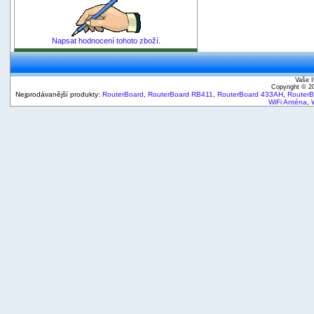
Napsat hodnocení tohoto zboží.
Vaše I
Copyright © 
Nejprodávanější produkty:
RouterBoard
,
RouterBoard RB411
,
RouterBoard 433AH
,
Router
WiFi Anténa
,