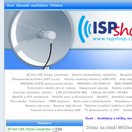
Úvod
Zákazník: nepřihlášen
Přihlásit
3D tisk CNC frézky soustruhy
Baterie akumulátory nabíječky
Bezpečn
Silnoproudá technika 230V a více
Alarmy modemy trackery GSM GPS
Auto do
ARDUINO ESP32 procesorové desky
ARDUINO LCD DISPLAY
BMS JKBMS
Frekvenční měniče pro el. motory
Integrované obvody
Kabely vodiče
Konzoly, výložníky, stožáry
LAN 10/100/1000 Mbit
LAN po síti 230V - 85 Mbit
MiniITX a ATX mainboard
MiniITX case a příslušenství
MiniPCI
Montážní mate
Převodníky - konvertory
PWM regulace
Rack case a příslušenství
Raspberry d
Routery low-cost
Routery Opti Hi-end
Rybolov zavážecí lodička a přísl
Tiskové servery a převodníky USB
TV příslušenství i k UPC
Ventil
Úvod
::
Ventilátory a mřížky, te
Kategorie
Dotaz na zboží Mřížka
3D tisk CNC frézky soustruhy->
(132)