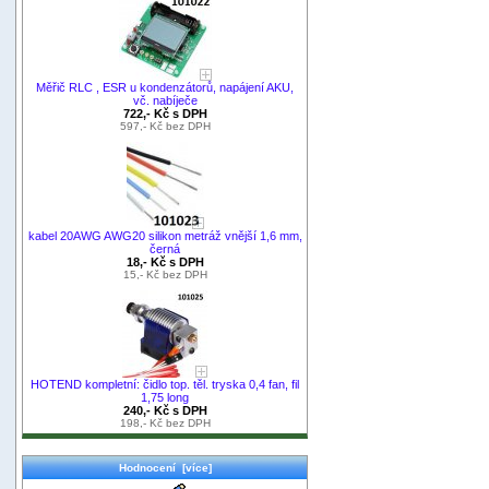
Měřič RLC , ESR u kondenzátorů, napájení AKU,
vč. nabíječe
722,- Kč s DPH
597,- Kč bez DPH
kabel 20AWG AWG20 silikon metráž vnější 1,6 mm,
černá
18,- Kč s DPH
15,- Kč bez DPH
HOTEND kompletní: čidlo top. těl. tryska 0,4 fan, fil
1,75 long
240,- Kč s DPH
198,- Kč bez DPH
Hodnocení [více]