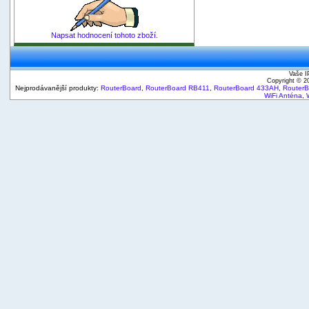
Napsat hodnocení tohoto zboží.
Vaše I
Copyright © 
Nejprodávanější produkty:
RouterBoard
,
RouterBoard RB411
,
RouterBoard 433AH
,
Router
WiFi Anténa
,