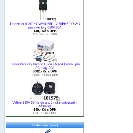
Tranzistor IGBT YGW60N65F1 G75EH5 TO-247
pro invertory 650V 60A
140,- Kč s DPH
116,- Kč bez DPH
Tester kapacity baterie LI-ion Lifepo4 Olovo i pro
PC max. 20A
5082,- Kč s DPH
4200,- Kč bez DPH
Vidlice 230V 50 Hz do tzv. čínské univerzální
zásuvky
149,- Kč s DPH
123,- Kč bez DPH
Hodnocení [více]