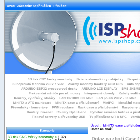
Úvod
Zákazník: nepřihlášen
Přihlásit
3D tisk CNC frézky soustruhy
Baterie akumulátory nabíječky
Bezpečn
Silnoproudá technika 230V a více
Alarmy modemy trackery GSM GPS
Auto do
ARDUINO ESP32 procesorové desky
ARDUINO LCD DISPLAY
BMS JKBMS
Frekvenční měniče pro el. motory
Integrované obvody
Kabely vodiče
Konzoly, výložníky, stožáry
LAN 10/100/1000 Mbit
LAN po síti 230V - 85 Mbit
MiniITX a ATX mainboard
MiniITX case a příslušenství
MiniPCI
Montážní mate
Převodníky - konvertory
PWM regulace
Rack case a příslušenství
Raspberry d
Routery low-cost
Routery Opti Hi-end
Rybolov zavážecí lodička a přísl
Tiskové servery a převodníky USB
TV příslušenství i k UPC
Ventil
Úvod
::
MiniITX case a přísluše
Dotaz na zboží
Kategorie
3D tisk CNC frézky soustruhy->
(132)
Dotaz na zboží Case 