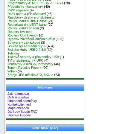
Programátory ATMEL PIC AVR FLASH
(28)
Převodníky - konvertory
(40)
PWM regulace
(4)
Rack case a příslušenství
(46)
Raspberry desky a příslušenství
RouterBoard a UBNT case
(21)
Routerboard a UBNT karty
(20)
RouterBoard zařízení
(2)
Routery low-cost
Routery Opti Hi-end
(16)
Rybolov zavážecí lodička a přísl
(103)
Software + zakázkové
(3)
Součástky náhradní díly->
(494)
Switche Huby USB 2.0 3.0
(10)
Telefony
Tiskové servery a převodníky USB
(1)
TV příslušenství i k UPC
(4)
Ventilátory a mřížky, termostaty
(46)
Topení Rybolov Pece->
(90)
WiFi->
(9)
Zdroje UPS měniče ATX, AKU->
(73)
Informace
Jak nakupovat
Ochrana údajů
Obchodní podmínky
Kontaktujte nás!
Mapa obchodu
Dárkový kupón FAQ
Slevové kupóny
Nové zboží [více]