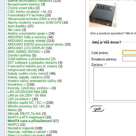
Baterie akumulátory nabíječky
(125)
Bezpečnostní kamery
(3)
Chytrá smart klika
(2)
CNC frézky na plasty + AL
(1)
Fotovoltaika FV technika
(29)
Silnoproudá technika 230V a více
(8)
Alarmy modemy trackery GSM GPS
(16)
Auto doplňky
(27)
Alix case
(3)
Got a product question? We're h
Antény a kompletní spoje->
(34)
ARDUINO čidla a senzory
(46)
ARDUINO moduly shieldy
(114)
Jaký je Váš dotaz?
ARDUINO ESP32 procesorové desky
(33)
ARDUINO LCD DISPLAY
(16)
BMS JKBMS JIKONG->
(19)
Celé jméno:
Domácí potřeby
(5)
GSM telefony a příslušenství
(7)
Emailová adresa:
EET software a pokladny tiskárny
(4)
Zpráva:
*
Frekvenční měniče pro el. motory
(3)
Integrované obvody
(40)
Kabely vodiče cívky metráž
(46)
Kabely, pigtaily, redukce
(72)
Krabice sáčky antistatické sáčky
(4)
Konektory->
(156)
Konzoly, výložníky, stožáry->
(6)
LAN 10/100/1000 Mbit
(10)
LAN po síti 230V - 85 Mbit
LED osvětlení->
(30)
Měniče napětí DC / DC->
(158)
Měniče invertory DC / AC
(9)
Meteo
(2)
Mikrotik RB,PC,Tp-link
(3)
MiniITX a ATX mainboard
(10)
MiniITX case a příslušenství
(57)
MiniPCI
(11)
Montážní materiál
(108)
Nástroje, měřidla a nářadí->
(229)
Pájecí a svářecí technika
(68)