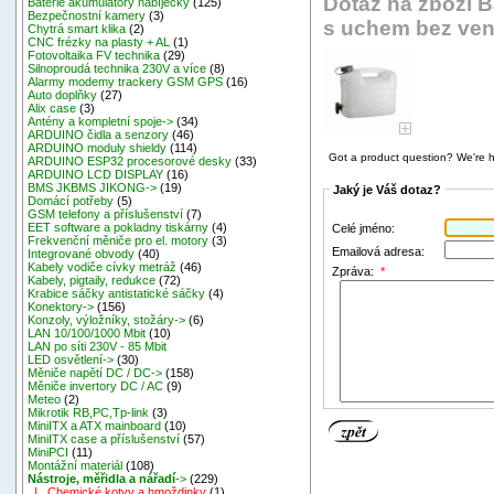
Dotaz na zboží Ba
Baterie akumulátory nabíječky
(125)
Bezpečnostní kamery
(3)
s uchem bez vent
Chytrá smart klika
(2)
CNC frézky na plasty + AL
(1)
Fotovoltaika FV technika
(29)
Silnoproudá technika 230V a více
(8)
Alarmy modemy trackery GSM GPS
(16)
Auto doplňky
(27)
Alix case
(3)
Antény a kompletní spoje->
(34)
ARDUINO čidla a senzory
(46)
ARDUINO moduly shieldy
(114)
Got a product question? We're h
ARDUINO ESP32 procesorové desky
(33)
ARDUINO LCD DISPLAY
(16)
BMS JKBMS JIKONG->
(19)
Jaký je Váš dotaz?
Domácí potřeby
(5)
GSM telefony a příslušenství
(7)
EET software a pokladny tiskárny
(4)
Celé jméno:
Frekvenční měniče pro el. motory
(3)
Emailová adresa:
Integrované obvody
(40)
Kabely vodiče cívky metráž
(46)
Zpráva:
*
Kabely, pigtaily, redukce
(72)
Krabice sáčky antistatické sáčky
(4)
Konektory->
(156)
Konzoly, výložníky, stožáry->
(6)
LAN 10/100/1000 Mbit
(10)
LAN po síti 230V - 85 Mbit
LED osvětlení->
(30)
Měniče napětí DC / DC->
(158)
Měniče invertory DC / AC
(9)
Meteo
(2)
Mikrotik RB,PC,Tp-link
(3)
MiniITX a ATX mainboard
(10)
MiniITX case a příslušenství
(57)
MiniPCI
(11)
Montážní materiál
(108)
Nástroje, měřidla a nářadí
->
(229)
|_ Chemické kotvy a hmoždinky
(1)