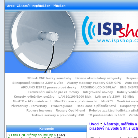
Úvod
Zákazník: nepřihlášen
Přihlásit
3D tisk CNC frézky soustruhy
Baterie akumulátory nabíječky
Bezpečn
Silnoproudá technika 230V a více
Alarmy modemy trackery GSM GPS
Auto do
ARDUINO ESP32 procesorové desky
ARDUINO LCD DISPLAY
BMS JKBMS
Frekvenční měniče pro el. motory
Integrované obvody
Kabely vodiče
Konzoly, výložníky, stožáry
LAN 10/100/1000 Mbit
LAN po síti 230V - 85 Mbit
MiniITX a ATX mainboard
MiniITX case a příslušenství
MiniPCI
Montážní mate
Převodníky - konvertory
PWM regulace
Rack case a příslušenství
Raspberry d
Routery low-cost
Routery Opti Hi-end
Rybolov zavážecí lodička a přísl
Tiskové servery a převodníky USB
TV příslušenství i k UPC
Ventil
Úvod
::
Nástroje, měřidla a
plastový na vodu 5 ltr. s uc
Kategorie
3D tisk CNC frézky soustruhy->
(132)