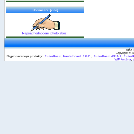
Hodnocení [více]
Napsat hodnocení tohoto zboží.
Vaše I
Copyright © 
Nejprodávanější produkty:
RouterBoard
,
RouterBoard RB411
,
RouterBoard 433AH
,
Router
WiFi Anténa
,