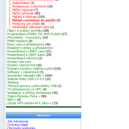
|_ Dalekohledy
(1)
|_ Kompresory vzduchové
(19)
|_ Měřící nástroje
(7)
|_ Měřící přístroje
(80)
|_ Nářadí a nástroje
(105)
|_ Nářadí a pomůcky do garáže
(9)
|_ Pomůcky pro vrtání
(6)
|_ Vertikutátor náhradní nože
(1)
Pájecí a svářecí technika
(68)
Programátory ATMEL PIC AVR FLASH
(27)
Převodníky - konvertory
(40)
PWM regulace
(4)
Rack case a příslušenství
(46)
Raspberry desky a příslušenství
RouterBoard a UBNT case
(21)
Routerboard a UBNT karty
(20)
RouterBoard zařízení
(2)
Routery low-cost
Routery Opti Hi-end
(16)
Rybolov zavážecí lodička a přísl
(103)
Software + zakázkové
(3)
Součástky náhradní díly->
(494)
Switche Huby USB 2.0 3.0
(10)
Telefony
Tiskové servery a převodníky USB
(1)
TV příslušenství i k UPC
(4)
Ventilátory a mřížky, termostaty
(46)
Topení Rybolov Pece->
(90)
WiFi->
(9)
Zdroje UPS měniče ATX, AKU->
(73)
Informace
Jak nakupovat
Ochrana údajů
Obchodní podmínky