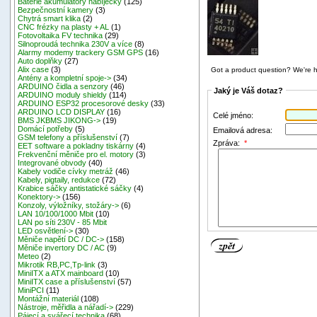
Baterie akumulátory nabíječky
(125)
Bezpečnostní kamery
(3)
Chytrá smart klika
(2)
CNC frézky na plasty + AL
(1)
Fotovoltaika FV technika
(29)
Silnoproudá technika 230V a více
(8)
Alarmy modemy trackery GSM GPS
(16)
Auto doplňky
(27)
Alix case
(3)
Got a product question? We're h
Antény a kompletní spoje->
(34)
ARDUINO čidla a senzory
(46)
Jaký je Váš dotaz?
ARDUINO moduly shieldy
(114)
ARDUINO ESP32 procesorové desky
(33)
ARDUINO LCD DISPLAY
(16)
Celé jméno:
BMS JKBMS JIKONG->
(19)
Domácí potřeby
(5)
Emailová adresa:
GSM telefony a příslušenství
(7)
Zpráva:
*
EET software a pokladny tiskárny
(4)
Frekvenční měniče pro el. motory
(3)
Integrované obvody
(40)
Kabely vodiče cívky metráž
(46)
Kabely, pigtaily, redukce
(72)
Krabice sáčky antistatické sáčky
(4)
Konektory->
(156)
Konzoly, výložníky, stožáry->
(6)
LAN 10/100/1000 Mbit
(10)
LAN po síti 230V - 85 Mbit
LED osvětlení->
(30)
Měniče napětí DC / DC->
(158)
Měniče invertory DC / AC
(9)
Meteo
(2)
Mikrotik RB,PC,Tp-link
(3)
MiniITX a ATX mainboard
(10)
MiniITX case a příslušenství
(57)
MiniPCI
(11)
Montážní materiál
(108)
Nástroje, měřidla a nářadí->
(229)
Pájecí a svářecí technika
(68)