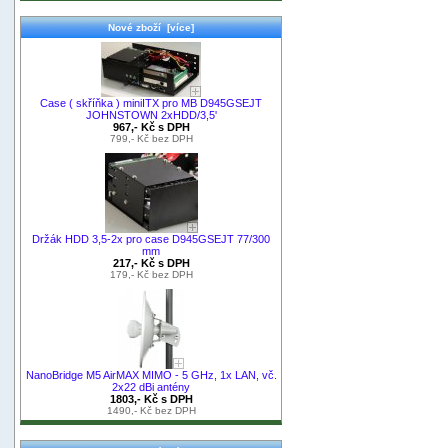
Nové zboží [více]
Case ( skříňka ) miniITX pro MB D945GSEJT
JOHNSTOWN 2xHDD/3,5'
967,- Kč s DPH
799,- Kč bez DPH
Držák HDD 3,5-2x pro case D945GSEJT 77/300
mm
217,- Kč s DPH
179,- Kč bez DPH
NanoBridge M5 AirMAX MIMO - 5 GHz, 1x LAN, vč.
2x22 dBi antény
1803,- Kč s DPH
1490,- Kč bez DPH