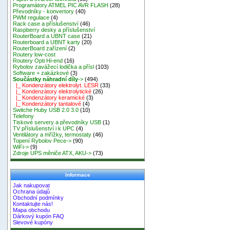
Programátory ATMEL PIC AVR FLASH
(28)
Převodníky - konvertory
(40)
PWM regulace
(4)
Rack case a příslušenství
(46)
Raspberry desky a příslušenství
RouterBoard a UBNT case
(21)
Routerboard a UBNT karty
(20)
RouterBoard zařízení
(2)
Routery low-cost
Routery Opti Hi-end
(16)
Rybolov zavážecí lodička a přísl
(103)
Software + zakázkové
(3)
Součástky náhradní díly
->
(494)
|_ Kondenzátory elektrolyt. LESR
(33)
|_ Kondenzátory elektrolytické
(26)
|_ Kondenzátory keramické
(3)
|_ Kondenzátory tantalové
(4)
Switche Huby USB 2.0 3.0
(10)
Telefony
Tiskové servery a převodníky USB
(1)
TV příslušenství i k UPC
(4)
Ventilátory a mřížky, termostaty
(46)
Topení Rybolov Pece->
(90)
WiFi->
(9)
Zdroje UPS měniče ATX, AKU->
(73)
Informace
Jak nakupovat
Ochrana údajů
Obchodní podmínky
Kontaktujte nás!
Mapa obchodu
Dárkový kupón FAQ
Slevové kupóny