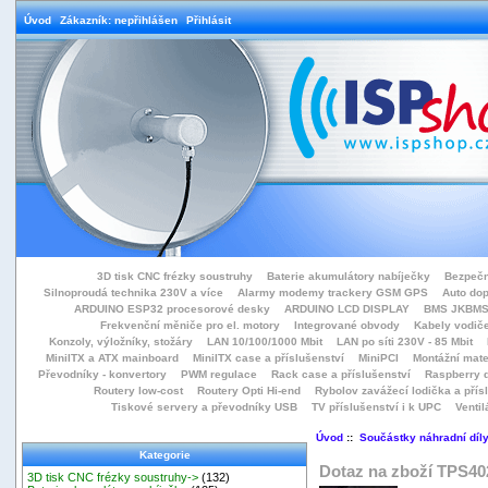
Úvod
Zákazník: nepřihlášen
Přihlásit
3D tisk CNC frézky soustruhy
Baterie akumulátory nabíječky
Bezpečn
Silnoproudá technika 230V a více
Alarmy modemy trackery GSM GPS
Auto do
ARDUINO ESP32 procesorové desky
ARDUINO LCD DISPLAY
BMS JKBMS
Frekvenční měniče pro el. motory
Integrované obvody
Kabely vodiče
Konzoly, výložníky, stožáry
LAN 10/100/1000 Mbit
LAN po síti 230V - 85 Mbit
MiniITX a ATX mainboard
MiniITX case a příslušenství
MiniPCI
Montážní mate
Převodníky - konvertory
PWM regulace
Rack case a příslušenství
Raspberry d
Routery low-cost
Routery Opti Hi-end
Rybolov zavážecí lodička a přísl
Tiskové servery a převodníky USB
TV příslušenství i k UPC
Ventil
Úvod
::
Součástky náhradní díl
Kategorie
Dotaz na zboží TPS4
3D tisk CNC frézky soustruhy->
(132)