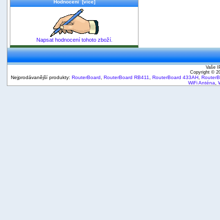
Hodnocení [více]
Napsat hodnocení tohoto zboží.
Vaše I
Copyright © 
Nejprodávanější produkty:
RouterBoard
,
RouterBoard RB411
,
RouterBoard 433AH
,
Router
WiFi Anténa
,