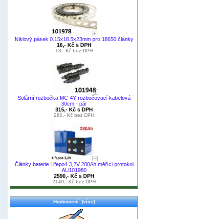
Niklový pásek 0.15x18.5x23mm pro 18650 články
16,- Kč s DPH
13,- Kč bez DPH
Solární rozbočka MC-4Y rozbočovací kabelová
30cm - pár
315,- Kč s DPH
260,- Kč bez DPH
Články baterie Lifepo4 3,2V 280Ah měřící protokol
AU101980
2590,- Kč s DPH
2140,- Kč bez DPH
Hodnocení [více]