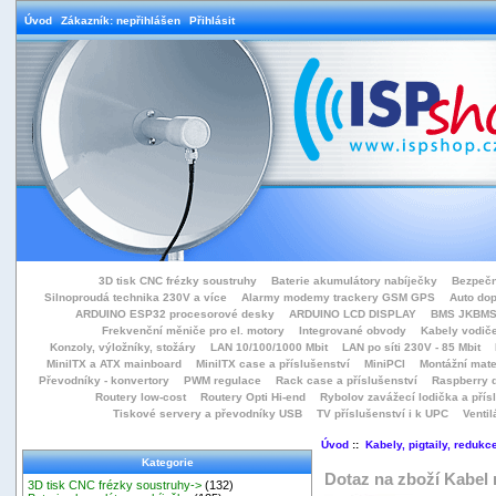
Úvod
Zákazník: nepřihlášen
Přihlásit
3D tisk CNC frézky soustruhy
Baterie akumulátory nabíječky
Bezpečn
Silnoproudá technika 230V a více
Alarmy modemy trackery GSM GPS
Auto do
ARDUINO ESP32 procesorové desky
ARDUINO LCD DISPLAY
BMS JKBMS
Frekvenční měniče pro el. motory
Integrované obvody
Kabely vodiče
Konzoly, výložníky, stožáry
LAN 10/100/1000 Mbit
LAN po síti 230V - 85 Mbit
MiniITX a ATX mainboard
MiniITX case a příslušenství
MiniPCI
Montážní mate
Převodníky - konvertory
PWM regulace
Rack case a příslušenství
Raspberry d
Routery low-cost
Routery Opti Hi-end
Rybolov zavážecí lodička a přísl
Tiskové servery a převodníky USB
TV příslušenství i k UPC
Ventil
Úvod
::
Kabely, pigtaily, redukc
Kategorie
Dotaz na zboží Kabel
3D tisk CNC frézky soustruhy->
(132)