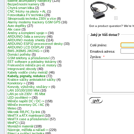
Baterie akumulátory nabíječky
(125)
Bezpečnostní kamery
(3)
Chytrá smart klika
(2)
CNC frézky na plasty + AL
(1)
Fotovoltaika FV technika
(29)
Silnoproudá technika 230V a více
(8)
Alarmy modemy trackery GSM GPS
(16)
Auto doplňky
(27)
Got a product question? We're h
Alix case
(3)
Antény a kompletní spoje->
(34)
Jaký je Váš dotaz?
ARDUINO čidla a senzory
(46)
ARDUINO moduly shieldy
(114)
ARDUINO ESP32 procesorové desky
(33)
Celé jméno:
ARDUINO LCD DISPLAY
(16)
BMS JKBMS JIKONG->
(19)
Emailová adresa:
Domácí potřeby
(5)
Zpráva:
*
GSM telefony a příslušenství
(7)
EET software a pokladny tiskárny
(4)
Frekvenční měniče pro el. motory
(3)
Integrované obvody
(40)
Kabely vodiče cívky metráž
(46)
Kabely, pigtaily, redukce
(72)
Krabice sáčky antistatické sáčky
(4)
Konektory->
(156)
Konzoly, výložníky, stožáry->
(6)
LAN 10/100/1000 Mbit
(10)
LAN po síti 230V - 85 Mbit
LED osvětlení->
(30)
Měniče napětí DC / DC->
(158)
Měniče invertory DC / AC
(9)
Meteo
(2)
Mikrotik RB,PC,Tp-link
(3)
MiniITX a ATX mainboard
(10)
MiniITX case a příslušenství
(57)
MiniPCI
(11)
Montážní materiál
(108)
Nástroje, měřidla a nářadí->
(229)
Pájecí a svářecí technika
(68)