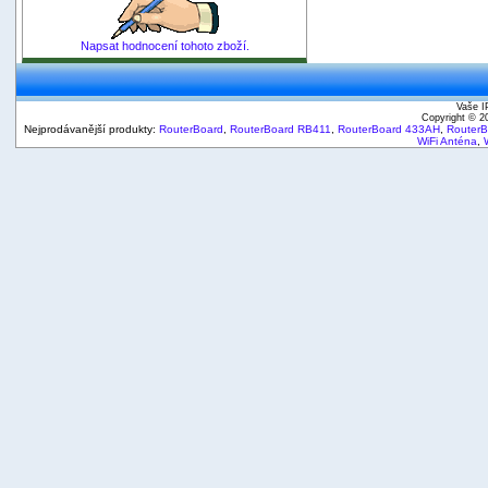
Napsat hodnocení tohoto zboží.
Vaše I
Copyright © 
Nejprodávanější produkty:
RouterBoard
,
RouterBoard RB411
,
RouterBoard 433AH
,
Router
WiFi Anténa
,