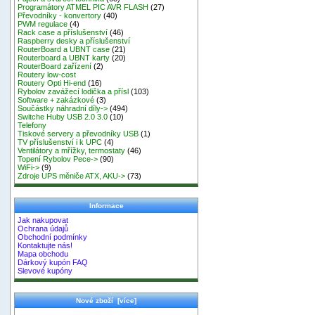
Programátory ATMEL PIC AVR FLASH
(27)
Převodníky - konvertory
(40)
PWM regulace
(4)
Rack case a příslušenství
(46)
Raspberry desky a příslušenství
RouterBoard a UBNT case
(21)
Routerboard a UBNT karty
(20)
RouterBoard zařízení
(2)
Routery low-cost
Routery Opti Hi-end
(16)
Rybolov zavážecí lodička a přísl
(103)
Software + zakázkové
(3)
Součástky náhradní díly->
(494)
Switche Huby USB 2.0 3.0
(10)
Telefony
Tiskové servery a převodníky USB
(1)
TV příslušenství i k UPC
(4)
Ventilátory a mřížky, termostaty
(46)
Topení Rybolov Pece->
(90)
WiFi->
(9)
Zdroje UPS měniče ATX, AKU->
(73)
Informace
Jak nakupovat
Ochrana údajů
Obchodní podmínky
Kontaktujte nás!
Mapa obchodu
Dárkový kupón FAQ
Slevové kupóny
Nové zboží [více]