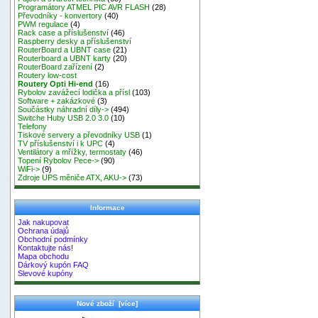
Programátory ATMEL PIC AVR FLASH
(28)
Převodníky - konvertory
(40)
PWM regulace
(4)
Rack case a příslušenství
(46)
Raspberry desky a příslušenství
RouterBoard a UBNT case
(21)
Routerboard a UBNT karty
(20)
RouterBoard zařízení
(2)
Routery low-cost
Routery Opti Hi-end
(16)
Rybolov zavážecí lodička a přísl
(103)
Software + zakázkové
(3)
Součástky náhradní díly->
(494)
Switche Huby USB 2.0 3.0
(10)
Telefony
Tiskové servery a převodníky USB
(1)
TV příslušenství i k UPC
(4)
Ventilátory a mřížky, termostaty
(46)
Topení Rybolov Pece->
(90)
WiFi->
(9)
Zdroje UPS měniče ATX, AKU->
(73)
Informace
Jak nakupovat
Ochrana údajů
Obchodní podmínky
Kontaktujte nás!
Mapa obchodu
Dárkový kupón FAQ
Slevové kupóny
Nové zboží [více]