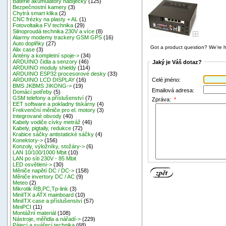
Baterie akumulátory nabíječky
(125)
Bezpečnostní kamery
(3)
Chytrá smart klika
(2)
CNC frézky na plasty + AL
(1)
Fotovoltaika FV technika
(29)
Silnoproudá technika 230V a více
(8)
Alarmy modemy trackery GSM GPS
(16)
Auto doplňky
(27)
Got a product question? We're h
Alix case
(3)
Antény a kompletní spoje->
(34)
ARDUINO čidla a senzory
(46)
Jaký je Váš dotaz?
ARDUINO moduly shieldy
(114)
ARDUINO ESP32 procesorové desky
(33)
Celé jméno:
ARDUINO LCD DISPLAY
(16)
BMS JKBMS JIKONG->
(19)
Emailová adresa:
Domácí potřeby
(5)
GSM telefony a příslušenství
(7)
Zpráva:
*
EET software a pokladny tiskárny
(4)
Frekvenční měniče pro el. motory
(3)
Integrované obvody
(40)
Kabely vodiče cívky metráž
(46)
Kabely, pigtaily, redukce
(72)
Krabice sáčky antistatické sáčky
(4)
Konektory->
(156)
Konzoly, výložníky, stožáry->
(6)
LAN 10/100/1000 Mbit
(10)
LAN po síti 230V - 85 Mbit
LED osvětlení->
(30)
Měniče napětí DC / DC->
(158)
Měniče invertory DC / AC
(9)
Meteo
(2)
Mikrotik RB,PC,Tp-link
(3)
MiniITX a ATX mainboard
(10)
MiniITX case a příslušenství
(57)
MiniPCI
(11)
Montážní materiál
(108)
Nástroje, měřidla a nářadí->
(229)
Pájecí a svářecí technika
(68)