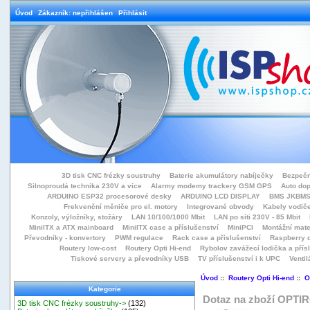
Úvod
Zákazník: nepřihlášen
Přihlásit
3D tisk CNC frézky soustruhy
Baterie akumulátory nabíječky
Bezpečn
Silnoproudá technika 230V a více
Alarmy modemy trackery GSM GPS
Auto do
ARDUINO ESP32 procesorové desky
ARDUINO LCD DISPLAY
BMS JKBMS
Frekvenční měniče pro el. motory
Integrované obvody
Kabely vodiče
Konzoly, výložníky, stožáry
LAN 10/100/1000 Mbit
LAN po síti 230V - 85 Mbit
MiniITX a ATX mainboard
MiniITX case a příslušenství
MiniPCI
Montážní mate
Převodníky - konvertory
PWM regulace
Rack case a příslušenství
Raspberry d
Routery low-cost
Routery Opti Hi-end
Rybolov zavážecí lodička a přísl
Tiskové servery a převodníky USB
TV příslušenství i k UPC
Ventil
Úvod
::
Routery Opti Hi-end
::
O
Kategorie
Dotaz na zboží OPTI
3D tisk CNC frézky soustruhy->
(132)