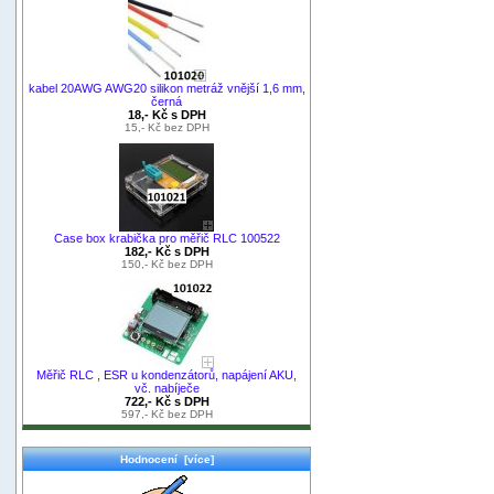
kabel 20AWG AWG20 silikon metráž vnější 1,6 mm,
černá
18,- Kč s DPH
15,- Kč bez DPH
Case box krabička pro měřič RLC 100522
182,- Kč s DPH
150,- Kč bez DPH
Měřič RLC , ESR u kondenzátorů, napájení AKU,
vč. nabíječe
722,- Kč s DPH
597,- Kč bez DPH
Hodnocení [více]