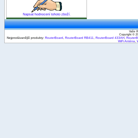
Napsat hodnocení tohoto zboží.
Vaše I
Copyright © 
Nejprodávanější produkty:
RouterBoard
,
RouterBoard RB411
,
RouterBoard 433AH
,
Router
WiFi Anténa
,