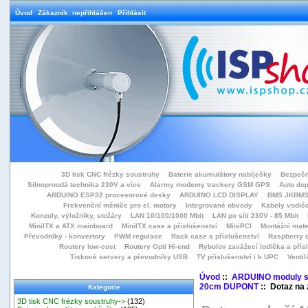
Úvod
Zákazník: nepřihlášen
Přihlásit
3D tisk CNC frézky soustruhy
Baterie akumulátory nabíječky
Bezpečn
Silnoproudá technika 230V a více
Alarmy modemy trackery GSM GPS
Auto do
ARDUINO ESP32 procesorové desky
ARDUINO LCD DISPLAY
BMS JKBMS
Frekvenční měniče pro el. motory
Integrované obvody
Kabely vodiče
Konzoly, výložníky, stožáry
LAN 10/100/1000 Mbit
LAN po síti 230V - 85 Mbit
MiniITX a ATX mainboard
MiniITX case a příslušenství
MiniPCI
Montážní mate
Převodníky - konvertory
PWM regulace
Rack case a příslušenství
Raspberry d
Routery low-cost
Routery Opti Hi-end
Rybolov zavážecí lodička a přísl
Tiskové servery a převodníky USB
TV příslušenství i k UPC
Ventil
Úvod
::
ARDUINO moduly s
20cm DUPONT
:: Dotaz na 
Kategorie
3D tisk CNC frézky soustruhy->
(132)