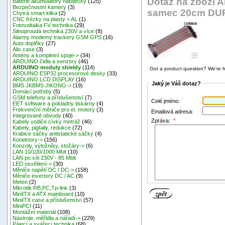
Dotaz na zboží A
Baterie akumulátory nabíječky
(125)
Bezpečnostní kamery
(3)
samec 20cm D
Chytrá smart klika
(2)
CNC frézky na plasty + AL
(1)
Fotovoltaika FV technika
(29)
Silnoproudá technika 230V a více
(8)
Alarmy modemy trackery GSM GPS
(16)
Auto doplňky
(27)
Alix case
(3)
Antény a kompletní spoje->
(34)
ARDUINO čidla a senzory
(46)
ARDUINO moduly shieldy
(114)
Got a product question? We're h
ARDUINO ESP32 procesorové desky
(33)
ARDUINO LCD DISPLAY
(16)
Jaký je Váš dotaz?
BMS JKBMS JIKONG->
(19)
Domácí potřeby
(5)
GSM telefony a příslušenství
(7)
Celé jméno:
EET software a pokladny tiskárny
(4)
Frekvenční měniče pro el. motory
(3)
Emailová adresa:
Integrované obvody
(40)
Zpráva:
*
Kabely vodiče cívky metráž
(46)
Kabely, pigtaily, redukce
(72)
Krabice sáčky antistatické sáčky
(4)
Konektory->
(156)
Konzoly, výložníky, stožáry->
(6)
LAN 10/100/1000 Mbit
(10)
LAN po síti 230V - 85 Mbit
LED osvětlení->
(30)
Měniče napětí DC / DC->
(158)
Měniče invertory DC / AC
(9)
Meteo
(2)
Mikrotik RB,PC,Tp-link
(3)
MiniITX a ATX mainboard
(10)
MiniITX case a příslušenství
(57)
MiniPCI
(11)
Montážní materiál
(108)
Nástroje, měřidla a nářadí->
(229)
Pájecí a svářecí technika
(68)