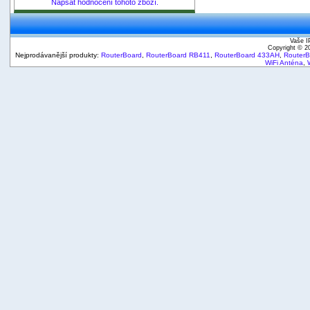
Napsat hodnocení tohoto zboží.
Vaše I
Copyright © 
Nejprodávanější produkty:
RouterBoard
,
RouterBoard RB411
,
RouterBoard 433AH
,
Router
WiFi Anténa
,