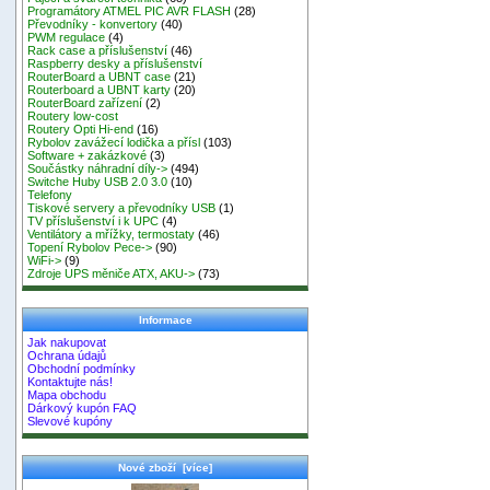
Programátory ATMEL PIC AVR FLASH
(28)
Převodníky - konvertory
(40)
PWM regulace
(4)
Rack case a příslušenství
(46)
Raspberry desky a příslušenství
RouterBoard a UBNT case
(21)
Routerboard a UBNT karty
(20)
RouterBoard zařízení
(2)
Routery low-cost
Routery Opti Hi-end
(16)
Rybolov zavážecí lodička a přísl
(103)
Software + zakázkové
(3)
Součástky náhradní díly->
(494)
Switche Huby USB 2.0 3.0
(10)
Telefony
Tiskové servery a převodníky USB
(1)
TV příslušenství i k UPC
(4)
Ventilátory a mřížky, termostaty
(46)
Topení Rybolov Pece->
(90)
WiFi->
(9)
Zdroje UPS měniče ATX, AKU->
(73)
Informace
Jak nakupovat
Ochrana údajů
Obchodní podmínky
Kontaktujte nás!
Mapa obchodu
Dárkový kupón FAQ
Slevové kupóny
Nové zboží [více]