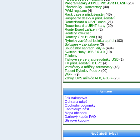
Programátory ATMEL PIC AVR FLASH
(28)
Převodníky - konvertory
(40)
PWM regulace
(4)
Rack case a příslušenství
(46)
Raspberry desky a příslušenství
RouterBoard a UBNT case
(21)
Routerboard a UBNT karty
(20)
RouterBoard zařízení
(2)
Routery low-cost
Routery Opti Hi-end
(16)
Rybolov zavážecí lodička a přísl
(103)
Software + zakázkové
(3)
Součástky náhradní díly->
(494)
Switche Huby USB 2.0 3.0
(10)
Telefony
Tiskové servery a převodníky USB
(1)
TV příslušenství i k UPC
(4)
Ventilátory a mřížky, termostaty
(46)
Topení Rybolov Pece->
(90)
WiFi->
(9)
Zdroje UPS měniče ATX, AKU->
(73)
Informace
Jak nakupovat
Ochrana údajů
Obchodní podmínky
Kontaktujte nás!
Mapa obchodu
Dárkový kupón FAQ
Slevové kupóny
Nové zboží [více]