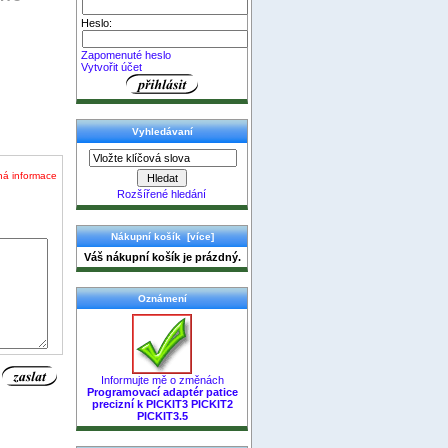
Heslo:
Zapomenuté heslo
Vytvořit účet
Vyhledávaní
ná informace
Rozšířené hledání
Nákupní košík [více]
Váš nákupní košík je prázdný.
Oznámení
Informujte mě o změnách
Programovací adaptér patice
precizní k PICKIT3 PICKIT2
PICKIT3.5