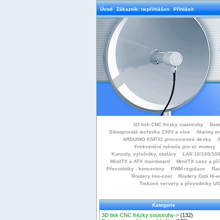
Úvod
Zákazník: nepřihlášen
Přihlásit
3D tisk CNC frézky soustruhy
Bate
Silnoproudá technika 230V a více
Alarmy m
ARDUINO ESP32 procesorové desky
Frekvenční měniče pro el. motory
Konzoly, výložníky, stožáry
LAN 10/100/100
MiniITX a ATX mainboard
MiniITX case a př
Převodníky - konvertory
PWM regulace
Rac
Routery low-cost
Routery Opti Hi-e
Tiskové servery a převodníky U
Kategorie
3D tisk CNC frézky soustruhy->
(132)