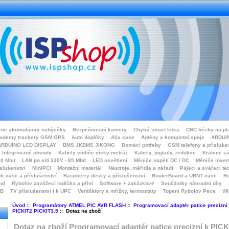
rie akumulátory nabíječky
Bezpečnostní kamery
Chytrá smart klika
CNC frézky na pl
odemy trackery GSM GPS
Auto doplňky
Alix case
Antény a kompletní spoje
ARDUIN
ARDUINO LCD DISPLAY
BMS JKBMS JIKONG
Domácí potřeby
GSM telefony a přísluše
Integrované obvody
Kabely vodiče cívky metráž
Kabely, pigtaily, redukce
Krabice sá
0 Mbit
LAN po síti 230V - 85 Mbit
LED osvětlení
Měniče napětí DC / DC
Měniče inver
íslušenství
MiniPCI
Montážní materiál
Nástroje, měřidla a nářadí
Pájecí a svářecí te
k case a příslušenství
Raspberry desky a příslušenství
RouterBoard a UBNT case
Ro
nd
Rybolov zavážecí lodička a přísl
Software + zakázkové
Součástky náhradní díly
SB
TV příslušenství i k UPC
Ventilátory a mřížky, termostaty
Topení Rybolov Pece
Wi
Úvod
::
Programátory ATMEL PIC AVR FLASH
::
Programovací adaptér patice precizní
PICKIT2 PICKIT3.5
:: Dotaz na zboží
Dotaz na zboží Programovací adaptér patice precizní k PICK