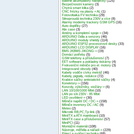
Baterie akumulátory nabíječky
(125)
Bezpečnostní kamery
(3)
Chytrá smart klika
(2)
CNC frézky na plasty + AL
(1)
Fotovoltaika FV technika
(29)
Silnoproudá technika 230V a více
(8)
Alarmy modemy trackery GSM GPS
(16)
Auto doplňky
(27)
Alix case
(3)
Antény a kompletní spoje->
(34)
ARDUINO čidla a senzory
(46)
ARDUINO moduly shieldy
(114)
ARDUINO ESP32 procesorové desky
(33)
ARDUINO LCD DISPLAY
(16)
BMS JKBMS JIKONG->
(19)
Domácí potřeby
(5)
GSM telefony a příslušenství
(7)
EET software a pokladny tiskárny
(4)
Frekvenční měniče pro el. motory
(3)
Integrované obvody
(40)
Kabely vodiče cívky metráž
(46)
Kabely, pigtaily, redukce
(72)
Krabice sáčky antistatické sáčky
(4)
Konektory->
(156)
Konzoly, výložníky, stožáry->
(6)
LAN 10/100/1000 Mbit
(10)
LAN po síti 230V - 85 Mbit
LED osvětlení->
(30)
Měniče napětí DC / DC->
(158)
Měniče invertory DC / AC
(9)
Meteo
(2)
Mikrotik RB,PC,Tp-link
(3)
MiniITX a ATX mainboard
(10)
MiniITX case a příslušenství
(57)
MiniPCI
(11)
Montážní materiál
(108)
Nástroje, měřidla a nářadí->
(229)
Pájecí a svářecí technika
(68)