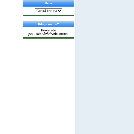
Měna
Kdo je online?
Právě zde
jsou 109 návštěvníci online.