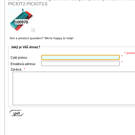
PICKIT2 PICKIT3.5
Got a product question? We're happy to help!
Jaký je Váš dotaz?
* povin
*
Celé jméno:
*
Emailová adresa:
Zpráva:
*