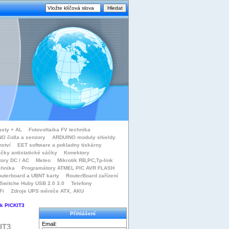
asty + AL
Fotovoltaika FV technika
O čidla a senzory
ARDUINO moduly shieldy
nství
EET software a pokladny tiskárny
čky antistatické sáčky
Konektory
tory DC / AC
Meteo
Mikrotik RB,PC,Tp-link
chnika
Programátory ATMEL PIC AVR FLASH
uterboard a UBNT karty
RouterBoard zařízení
Switche Huby USB 2.0 3.0
Telefony
Fi
Zdroje UPS měniče ATX, AKU
 k PICKIT3
Přihlášení
Email:
IT3