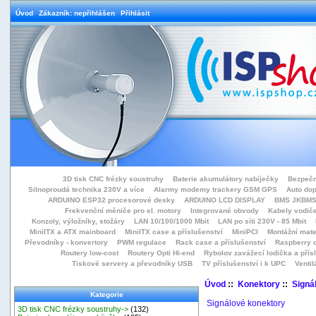
Úvod
Zákazník: nepřihlášen
Přihlásit
3D tisk CNC frézky soustruhy
Baterie akumulátory nabíječky
Bezpečn
Silnoproudá technika 230V a více
Alarmy modemy trackery GSM GPS
Auto do
ARDUINO ESP32 procesorové desky
ARDUINO LCD DISPLAY
BMS JKBMS
Frekvenční měniče pro el. motory
Integrované obvody
Kabely vodiče
Konzoly, výložníky, stožáry
LAN 10/100/1000 Mbit
LAN po síti 230V - 85 Mbit
MiniITX a ATX mainboard
MiniITX case a příslušenství
MiniPCI
Montážní mate
Převodníky - konvertory
PWM regulace
Rack case a příslušenství
Raspberry d
Routery low-cost
Routery Opti Hi-end
Rybolov zavážecí lodička a přísl
Tiskové servery a převodníky USB
TV příslušenství i k UPC
Ventil
Úvod
::
Konektory
::
Signá
Kategorie
Signálové konektory
3D tisk CNC frézky soustruhy->
(132)