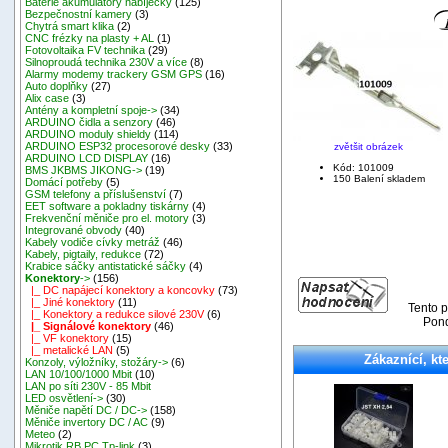
Baterie akumulátory nabíječky
(125)
Bezpečnostní kamery
(3)
Chytrá smart klika
(2)
CNC frézky na plasty + AL
(1)
Fotovoltaika FV technika
(29)
Silnoproudá technika 230V a více
(8)
Alarmy modemy trackery GSM GPS
(16)
Auto doplňky
(27)
Alix case
(3)
Antény a kompletní spoje->
(34)
ARDUINO čidla a senzory
(46)
ARDUINO moduly shieldy
(114)
ARDUINO ESP32 procesorové desky
(33)
zvětšit obrázek
ARDUINO LCD DISPLAY
(16)
Kód: 101009
BMS JKBMS JIKONG->
(19)
150 Balení skladem
Domácí potřeby
(5)
GSM telefony a příslušenství
(7)
EET software a pokladny tiskárny
(4)
Frekvenční měniče pro el. motory
(3)
Integrované obvody
(40)
Kabely vodiče cívky metráž
(46)
Kabely, pigtaily, redukce
(72)
Krabice sáčky antistatické sáčky
(4)
Konektory
->
(156)
|_ DC napájecí konektory a koncovky
(73)
|_ Jiné konektory
(11)
Tento p
|_ Konektory a redukce silové 230V
(6)
Pond
|_ Signálové konektory
(46)
|_ VF konektory
(15)
|_ metalické LAN
(5)
Zákaznící, kte
Konzoly, výložníky, stožáry->
(6)
LAN 10/100/1000 Mbit
(10)
LAN po síti 230V - 85 Mbit
LED osvětlení->
(30)
Měniče napětí DC / DC->
(158)
Měniče invertory DC / AC
(9)
Meteo
(2)
Mikrotik RB,PC,Tp-link
(3)