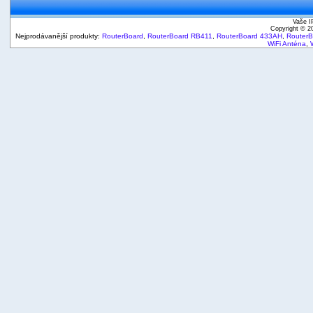
Vaše I
Copyright © 
Nejprodávanější produkty:
RouterBoard
,
RouterBoard RB411
,
RouterBoard 433AH
,
Router
WiFi Anténa
,