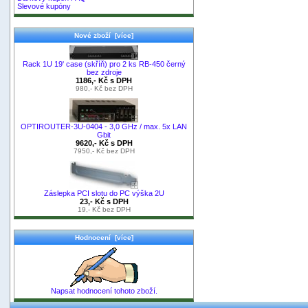
Slevové kupóny
Nové zboží [více]
Rack 1U 19' case (skříň) pro 2 ks RB-450 černý
bez zdroje
1186,- Kč s DPH
980,- Kč bez DPH
OPTIROUTER-3U-0404 - 3,0 GHz / max. 5x LAN
Gbit
9620,- Kč s DPH
7950,- Kč bez DPH
Záslepka PCI slotu do PC výška 2U
23,- Kč s DPH
19,- Kč bez DPH
Hodnocení [více]
Napsat hodnocení tohoto zboží.