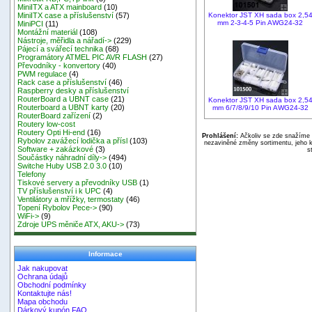
MiniITX a ATX mainboard
(10)
Konektor JST XH sada box 2,5
MiniITX case a příslušenství
(57)
mm 2-3-4-5 Pin AWG24-32
MiniPCI
(11)
Montážní materiál
(108)
Nástroje, měřidla a nářadí->
(229)
Pájecí a svářecí technika
(68)
Programátory ATMEL PIC AVR FLASH
(27)
Převodníky - konvertory
(40)
PWM regulace
(4)
Rack case a příslušenství
(46)
Raspberry desky a příslušenství
RouterBoard a UBNT case
(21)
Konektor JST XH sada box 2,5
Routerboard a UBNT karty
(20)
mm 6/7/8/9/10 Pin AWG24-32
RouterBoard zařízení
(2)
Routery low-cost
Routery Opti Hi-end
(16)
Prohlášení:
Ačkoliv se zde snažíme p
Rybolov zavážecí lodička a přísl
(103)
nezaviněné změny sortimentu, jeho k
Software + zakázkové
(3)
s
Součástky náhradní díly->
(494)
Switche Huby USB 2.0 3.0
(10)
Telefony
Tiskové servery a převodníky USB
(1)
TV příslušenství i k UPC
(4)
Ventilátory a mřížky, termostaty
(46)
Topení Rybolov Pece->
(90)
WiFi->
(9)
Zdroje UPS měniče ATX, AKU->
(73)
Informace
Jak nakupovat
Ochrana údajů
Obchodní podmínky
Kontaktujte nás!
Mapa obchodu
Dárkový kupón FAQ