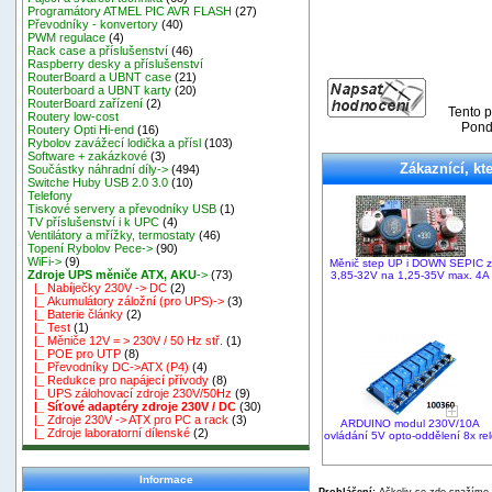
Programátory ATMEL PIC AVR FLASH
(27)
Převodníky - konvertory
(40)
PWM regulace
(4)
Rack case a příslušenství
(46)
Raspberry desky a příslušenství
RouterBoard a UBNT case
(21)
Routerboard a UBNT karty
(20)
RouterBoard zařízení
(2)
Tento p
Routery low-cost
Pond
Routery Opti Hi-end
(16)
Rybolov zavážecí lodička a přísl
(103)
Software + zakázkové
(3)
Zákaznící, kte
Součástky náhradní díly->
(494)
Switche Huby USB 2.0 3.0
(10)
Telefony
Tiskové servery a převodníky USB
(1)
TV příslušenství i k UPC
(4)
Ventilátory a mřížky, termostaty
(46)
Topení Rybolov Pece->
(90)
WiFi->
(9)
Měnič step UP i DOWN SEPIC z
Zdroje UPS měniče ATX, AKU
->
(73)
3,85-32V na 1,25-35V max. 4A
|_ Nabíječky 230V -> DC
(2)
|_ Akumulátory záložní (pro UPS)->
(3)
|_ Baterie články
(2)
|_ Test
(1)
|_ Měniče 12V = > 230V / 50 Hz stř.
(1)
|_ POE pro UTP
(8)
|_ Převodníky DC->ATX (P4)
(4)
|_ Redukce pro napájecí přívody
(8)
|_ UPS zálohovací zdroje 230V/50Hz
(9)
|_ Síťové adaptéry zdroje 230V / DC
(30)
|_ Zdroje 230V -> ATX pro PC a rack
(3)
ARDUINO modul 230V/10A
|_ Zdroje laboratorní dílenské
(2)
ovládání 5V opto-oddělení 8x rel
Informace
Prohlášení:
Ačkoliv se zde snažíme p