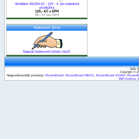
Ventilátor 50x50x10 - 12V - 4. pin kabelová
prodlužka
120,- Kč s DPH
99,- Kč bez DPH
Hodnocení [více]
Napsat hodnocení tohoto zboží.
Vaše I
Copyright © 
Nejprodávanější produkty:
RouterBoard
,
RouterBoard RB411
,
RouterBoard 433AH
,
Router
WiFi Anténa
,