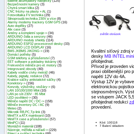
Baterie akumulátory nabíječky
(125)
Bezpečnostní kamery
(3)
Chytrá smart klika
(2)
CNC frézky na plasty + AL
(1)
Fotovoltaika FV technika
(29)
Silnoproudá technika 230V a více
(8)
Alarmy modemy trackery GSM GPS
(16)
Auto doplňky
(27)
Alix case
(3)
Antény a kompletní spoje->
(34)
zvětšit obrázek
ARDUINO čidla a senzory
(46)
ARDUINO moduly shieldy
(114)
ARDUINO ESP32 procesorové desky
(33)
ARDUINO LCD DISPLAY
(16)
Kvalitní síťový zdro
BMS JKBMS JIKONG->
(19)
Domácí potřeby
(5)
desky
MB INTEL min
GSM telefony a příslušenství
(7)
přiobjednat.
EET software a pokladny tiskárny
(4)
Frekvenční měniče pro el. motory
(3)
Přívod je proveden vid
Integrované obvody
(40)
praxi oblíbenější pro
Kabely vodiče cívky metráž
(46)
napětí 12V do 4A.
Kabely, pigtaily, redukce
(72)
Krabice sáčky antistatické sáčky
(4)
Výstup 12V je vybaven
Konektory->
(156)
elektronickou pojistk
Konzoly, výložníky, stožáry->
(6)
LAN 10/100/1000 Mbit
(10)
stejnosměrných. Výs
LAN po síti 230V - 85 Mbit
se vstupem JACK 5,5/
LED osvětlení->
(30)
přiobjednat redukci
zd
Měniče napětí DC / DC->
(158)
Měniče invertory DC / AC
(9)
provedení.
Meteo
(2)
Mikrotik RB,PC,Tp-link
(3)
MiniITX a ATX mainboard
(10)
MiniITX case a příslušenství
(57)
Kód: 100116
MiniPCI
(11)
7 Balení skladem
Montážní materiál
(108)
Nástroje, měřidla a nářadí->
(229)
Pájecí a svářecí technika
(68)