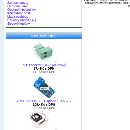
Jak nakupovat
nezaviněné změny sortimentu, jeho k
s
Ochrana údajů
Obchodní podmínky
Kontaktujte nás!
Mapa obchodu
Dárkový kupón FAQ
Slevové kupóny
Nové zboží [více]
PCB konektor 5,08 2.pin úhlový
17,- Kč s DPH
14,- Kč bez DPH
ARDUINO MOSFET spínač 15A 5-36V
109,- Kč s DPH
90,- Kč bez DPH