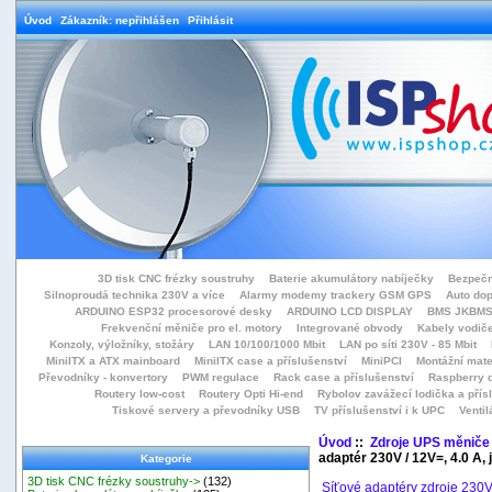
Úvod
Zákazník: nepřihlášen
Přihlásit
3D tisk CNC frézky soustruhy
Baterie akumulátory nabíječky
Bezpečn
Silnoproudá technika 230V a více
Alarmy modemy trackery GSM GPS
Auto do
ARDUINO ESP32 procesorové desky
ARDUINO LCD DISPLAY
BMS JKBMS
Frekvenční měniče pro el. motory
Integrované obvody
Kabely vodiče
Konzoly, výložníky, stožáry
LAN 10/100/1000 Mbit
LAN po síti 230V - 85 Mbit
MiniITX a ATX mainboard
MiniITX case a příslušenství
MiniPCI
Montážní mate
Převodníky - konvertory
PWM regulace
Rack case a příslušenství
Raspberry d
Routery low-cost
Routery Opti Hi-end
Rybolov zavážecí lodička a přísl
Tiskové servery a převodníky USB
TV příslušenství i k UPC
Ventil
Úvod
::
Zdroje UPS měniče
adaptér 230V / 12V=, 4.0 A,
Kategorie
3D tisk CNC frézky soustruhy->
(132)
Síťové adaptéry zdroje 230V