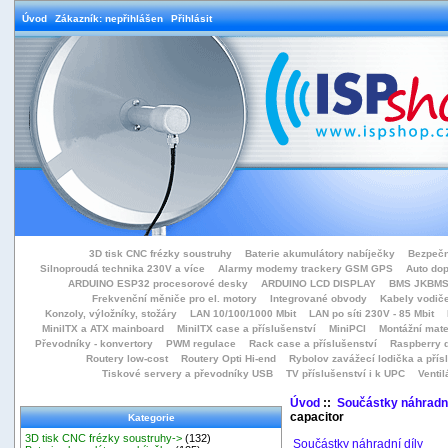
Úvod
Zákazník: nepřihlášen
Přihlásit
3D tisk CNC frézky soustruhy
Baterie akumulátory nabíječky
Bezpečn
Silnoproudá technika 230V a více
Alarmy modemy trackery GSM GPS
Auto do
ARDUINO ESP32 procesorové desky
ARDUINO LCD DISPLAY
BMS JKBMS
Frekvenční měniče pro el. motory
Integrované obvody
Kabely vodiče
Konzoly, výložníky, stožáry
LAN 10/100/1000 Mbit
LAN po síti 230V - 85 Mbit
MiniITX a ATX mainboard
MiniITX case a příslušenství
MiniPCI
Montážní mate
Převodníky - konvertory
PWM regulace
Rack case a příslušenství
Raspberry d
Routery low-cost
Routery Opti Hi-end
Rybolov zavážecí lodička a přísl
Tiskové servery a převodníky USB
TV příslušenství i k UPC
Ventil
Úvod
::
Součástky náhradní
capacitor
Kategorie
3D tisk CNC frézky soustruhy->
(132)
Součástky náhradní díly