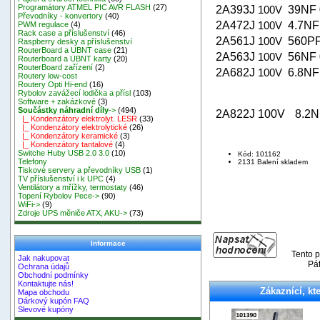
Programátory ATMEL PIC AVR FLASH
(27)
2A393J
100V
39NF 
Převodníky - konvertory
(40)
2A472J
100V
4.7NF
PWM regulace
(4)
Rack case a příslušenství
(46)
2A561J
100V
560PF
Raspberry desky a příslušenství
RouterBoard a UBNT case
(21)
2A563J
100V
56NF 
Routerboard a UBNT karty
(20)
RouterBoard zařízení
(2)
2A682J
100V
6.8NF
Routery low-cost
Routery Opti Hi-end
(16)
Rybolov zavážecí lodička a přísl
(103)
Software + zakázkové
(3)
Součástky náhradní díly
->
(494)
2A822J
100V
8.2
|_ Kondenzátory elektrolyt. LESR
(33)
|_ Kondenzátory elektrolytické
(26)
|_ Kondenzátory keramické
(3)
|_ Kondenzátory tantalové
(4)
Switche Huby USB 2.0 3.0
(10)
Kód: 101162
Telefony
2131 Balení skladem
Tiskové servery a převodníky USB
(1)
TV příslušenství i k UPC
(4)
Ventilátory a mřížky, termostaty
(46)
Topení Rybolov Pece->
(90)
WiFi->
(9)
Zdroje UPS měniče ATX, AKU->
(73)
Informace
Tento p
Jak nakupovat
Pát
Ochrana údajů
Obchodní podmínky
Kontaktujte nás!
Zákaznící, kte
Mapa obchodu
Dárkový kupón FAQ
Slevové kupóny