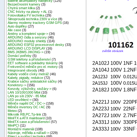
Baterie akumulátory nabíječky
(125)
Bezpečnostní kamery
(3)
Chytrá smart klika
(2)
CNC frézky na plasty + AL
(1)
Fotovoltaika FV technika
(29)
Silnoproudá technika 230V a více
(8)
Alarmy modemy trackery GSM GPS
(16)
Auto doplňky
(27)
Alix case
(3)
Antény a kompletní spoje->
(34)
ARDUINO čidla a senzory
(46)
ARDUINO moduly shieldy
(114)
ARDUINO ESP32 procesorové desky
(33)
ARDUINO LCD DISPLAY
(16)
zvětšit obrázek
BMS JKBMS JIKONG->
(19)
Domácí potřeby
(5)
GSM telefony a příslušenství
(7)
2A102J
100V
1NF 
EET software a pokladny tiskárny
(4)
Frekvenční měniče pro el. motory
(3)
2A104J
100V
1.2NF
Integrované obvody
(40)
Kabely vodiče cívky metráž
(46)
2A123J
100V
0.012
Kabely, pigtaily, redukce
(72)
Krabice sáčky antistatické sáčky
(4)
2A153J
100V
0.015
Konektory->
(156)
Konzoly, výložníky, stožáry->
(6)
2A182J
100V
1.8NF
LAN 10/100/1000 Mbit
(10)
LAN po síti 230V - 85 Mbit
LED osvětlení->
(30)
2A221J
100V
220PF
Měniče napětí DC / DC->
(158)
Měniče invertory DC / AC
(9)
2A223J
100V
22NF 
Meteo
(2)
Mikrotik RB,PC,Tp-link
(3)
2A272J
100V
2.7NF
MiniITX a ATX mainboard
(10)
2A331J
100V
330PF
MiniITX case a příslušenství
(57)
MiniPCI
(11)
2A333J
100V
33NF 
Montážní materiál
(108)
Nástroje, měřidla a nářadí->
(229)
Pájecí a svářecí technika
(68)