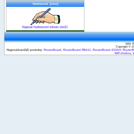
Hodnocení [více]
Napsat hodnocení tohoto zboží.
Vaše I
Copyright © 
Nejprodávanější produkty:
RouterBoard
,
RouterBoard RB411
,
RouterBoard 433AH
,
Router
WiFi Anténa
,