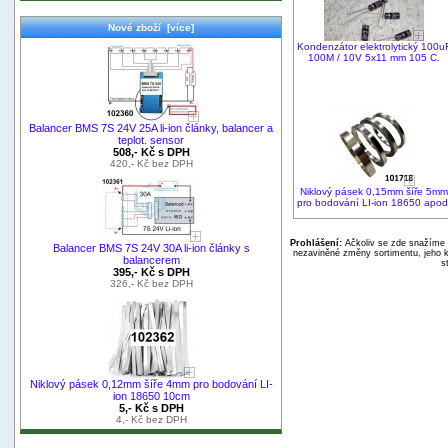
Nové zboží [více]
Kondenzátor elektrolytický 100u
100M / 10V 5x11 mm 105 C.
Balancer BMS 7S 24V 25A li-ion články, balancer a
teplot. sensor
508,- Kč s DPH
420,- Kč bez DPH
Niklový pásek 0,15mm šíře 5mm
pro bodování LI-ion 18650 apod
Prohlášení:
Ačkoliv se zde snažíme p
Balancer BMS 7S 24V 30A li-ion články s
nezaviněné změny sortimentu, jeho k
balancerem
s
395,- Kč s DPH
326,- Kč bez DPH
Niklový pásek 0,12mm šíře 4mm pro bodování LI-
ion 18650 10cm
5,- Kč s DPH
4,- Kč bez DPH