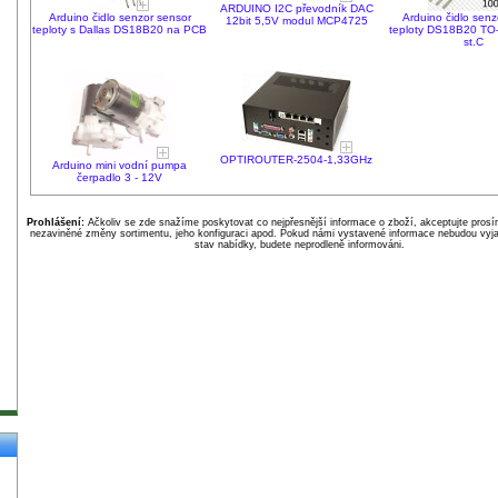
ARDUINO I2C převodník DAC
Arduino čidlo senzor sensor
Arduino čidlo senz
12bit 5,5V modul MCP4725
teploty s Dallas DS18B20 na PCB
teploty DS18B20 TO-9
st.C
OPTIROUTER-2504-1,33GHz
Arduino mini vodní pumpa
čerpadlo 3 - 12V
Prohlášení:
Ačkoliv se zde snažíme poskytovat co nejpřesnější informace o zboží, akceptujte pros
nezaviněné změny sortimentu, jeho konfiguraci apod. Pokud námi vystavené informace nebudou vyja
stav nabídky, budete neprodleně informováni.