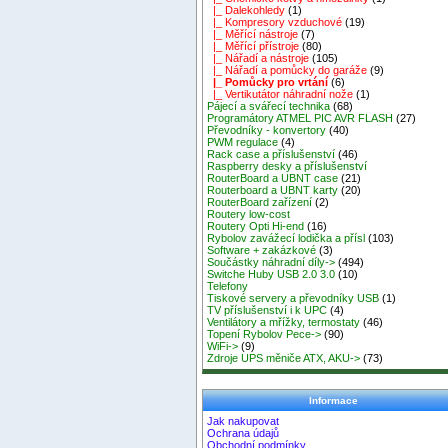
|_ Dalekohledy
(1)
|_ Kompresory vzduchové
(19)
|_ Měřící nástroje
(7)
|_ Měřící přístroje
(80)
|_ Nářadí a nástroje
(105)
|_ Nářadí a pomůcky do garáže
(9)
|_ Pomůcky pro vrtání
(6)
|_ Vertikutátor náhradní nože
(1)
Pájecí a svářecí technika
(68)
Programátory ATMEL PIC AVR FLASH
(27)
Převodníky - konvertory
(40)
PWM regulace
(4)
Rack case a příslušenství
(46)
Raspberry desky a příslušenství
RouterBoard a UBNT case
(21)
Routerboard a UBNT karty
(20)
RouterBoard zařízení
(2)
Routery low-cost
Routery Opti Hi-end
(16)
Rybolov zavážecí lodička a přísl
(103)
Software + zakázkové
(3)
Součástky náhradní díly->
(494)
Switche Huby USB 2.0 3.0
(10)
Telefony
Tiskové servery a převodníky USB
(1)
TV příslušenství i k UPC
(4)
Ventilátory a mřížky, termostaty
(46)
Topení Rybolov Pece->
(90)
WiFi->
(9)
Zdroje UPS měniče ATX, AKU->
(73)
Informace
Jak nakupovat
Ochrana údajů
Obchodní podmínky