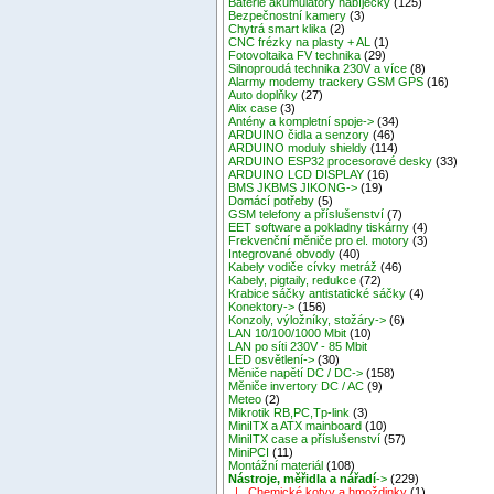
Baterie akumulátory nabíječky
(125)
Bezpečnostní kamery
(3)
Chytrá smart klika
(2)
CNC frézky na plasty + AL
(1)
Fotovoltaika FV technika
(29)
Silnoproudá technika 230V a více
(8)
Alarmy modemy trackery GSM GPS
(16)
Auto doplňky
(27)
Alix case
(3)
Antény a kompletní spoje->
(34)
ARDUINO čidla a senzory
(46)
ARDUINO moduly shieldy
(114)
ARDUINO ESP32 procesorové desky
(33)
ARDUINO LCD DISPLAY
(16)
BMS JKBMS JIKONG->
(19)
Domácí potřeby
(5)
GSM telefony a příslušenství
(7)
EET software a pokladny tiskárny
(4)
Frekvenční měniče pro el. motory
(3)
Integrované obvody
(40)
Kabely vodiče cívky metráž
(46)
Kabely, pigtaily, redukce
(72)
Krabice sáčky antistatické sáčky
(4)
Konektory->
(156)
Konzoly, výložníky, stožáry->
(6)
LAN 10/100/1000 Mbit
(10)
LAN po síti 230V - 85 Mbit
LED osvětlení->
(30)
Měniče napětí DC / DC->
(158)
Měniče invertory DC / AC
(9)
Meteo
(2)
Mikrotik RB,PC,Tp-link
(3)
MiniITX a ATX mainboard
(10)
MiniITX case a příslušenství
(57)
MiniPCI
(11)
Montážní materiál
(108)
Nástroje, měřidla a nářadí
->
(229)
|_ Chemické kotvy a hmoždinky
(1)