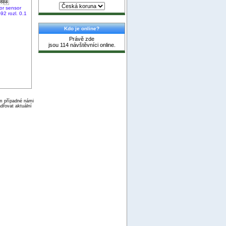
or sensor
2 rozl. 0.1
Kdo je online?
Právě zde
jsou 114 návštěvníci online.
ím případné námi
dřovat aktuální