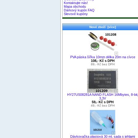
Kontaktujte nás!
Mapa obchodu
Dárkový kupón FAQ
Slevové kupóny
Nové zboží [více]
PVA páska šířka 10mm délka 20m na cívce
108,- Kč s DPH
89,- Kč bez DPH
HY27US08281A NAND FLASH 16Mbytes, 8-bit
3,3V
59,- Kč s DPH
49,- Kč bez DPH
Dávkovačka plastová 30 ml, sada s jehlami