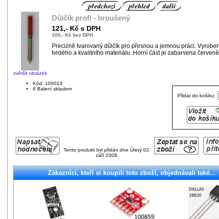
Důlčík profi - broušený
121,- Kč s DPH
100,- Kč bez DPH
Precizně tvarovaný důlčík pro přesnou a jemnou práci. Vyroben
tvrdého a kvalitního materiálu. Horní část je zabarvena červeně
zvětšit obrázek
Kód: 100013
6 Balení skladem
Přidat do košíku:
Tento produkt byl přidán dne Úterý 02.
září 2008.
Zákaznící, kteří si koupili toto zboží, objednávali také...