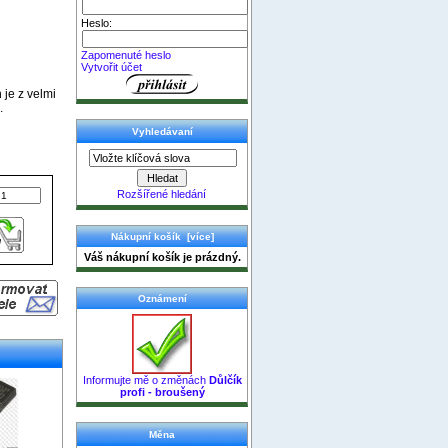
Heslo:
Zapomenuté heslo
Vytvořit účet
 je z velmi
.
Vyhledávaní
Rozšířené hledání
Nákupní košík [více]
Váš nákupní košík je prázdný.
Oznámení
Informujte mě o změnách
Důlčík
profi - broušený
Měna