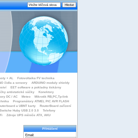
asty + AL
Fotovoltaika FV technika
O čidla a senzory
ARDUINO moduly shieldy
nství
EET software a pokladny tiskárny
čky antistatické sáčky
Konektory
tory DC / AC
Meteo
Mikrotik RB,PC,Tp-link
chnika
Programátory ATMEL PIC AVR FLASH
uterboard a UBNT karty
RouterBoard zařízení
Switche Huby USB 2.0 3.0
Telefony
Fi
Zdroje UPS měniče ATX, AKU
Přihlášení
Email: