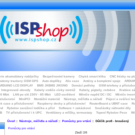
rie akumulátory nabíječky
Bezpečnostní kamery
Chytrá smart klika
CNC frézky na pl
odemy trackery GSM GPS
Auto doplňky
Alix case
Antény a kompletní spoje
ARDUIN
ARDUINO LCD DISPLAY
BMS JKBMS JIKONG
Domácí potřeby
GSM telefony a přísluše
Integrované obvody
Kabely vodiče cívky metráž
Kabely, pigtaily, redukce
Krabice sá
0 Mbit
LAN po síti 230V - 85 Mbit
LED osvětlení
Měniče napětí DC / DC
Měniče inver
íslušenství
MiniPCI
Montážní materiál
Nástroje, měřidla a nářadí
Pájecí a svářecí te
k case a příslušenství
Raspberry desky a příslušenství
RouterBoard a UBNT case
Ro
nd
Rybolov zavážecí lodička a přísl
Software + zakázkové
Součástky náhradní díly
SB
TV příslušenství i k UPC
Ventilátory a mřížky, termostaty
Topení Rybolov Pece
Wi
Úvod
::
Nástroje, měřidla a nářadí
::
Pomůcky pro vrtání
:: Důlčík profi - broušený
Pomůcky pro vrtání
Zboží 2/6