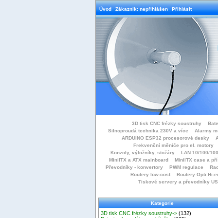
Úvod
Zákazník: nepřihlášen
Přihlásit
3D tisk CNC frézky soustruhy
Bate
Silnoproudá technika 230V a více
Alarmy m
ARDUINO ESP32 procesorové desky
Frekvenční měniče pro el. motory
Konzoly, výložníky, stožáry
LAN 10/100/100
MiniITX a ATX mainboard
MiniITX case a př
Převodníky - konvertory
PWM regulace
Rac
Routery low-cost
Routery Opti Hi-e
Tiskové servery a převodníky U
Kategorie
3D tisk CNC frézky soustruhy->
(132)