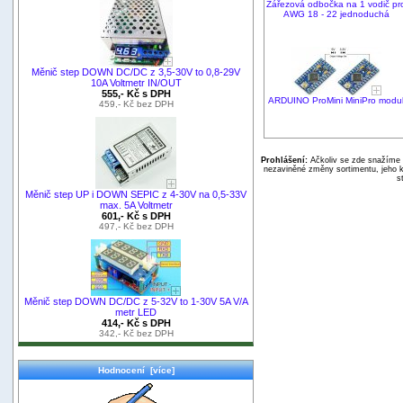
Zářezová odbočka na 1 vodič pr
AWG 18 - 22 jednoduchá
Měnič step DOWN DC/DC z 3,5-30V to 0,8-29V
10A Voltmetr IN/OUT
555,- Kč s DPH
ARDUINO ProMini MiniPro modu
459,- Kč bez DPH
Prohlášení:
Ačkoliv se zde snažíme p
nezaviněné změny sortimentu, jeho k
s
Měnič step UP i DOWN SEPIC z 4-30V na 0,5-33V
max. 5A Voltmetr
601,- Kč s DPH
497,- Kč bez DPH
Měnič step DOWN DC/DC z 5-32V to 1-30V 5A V/A
metr LED
414,- Kč s DPH
342,- Kč bez DPH
Hodnocení [více]