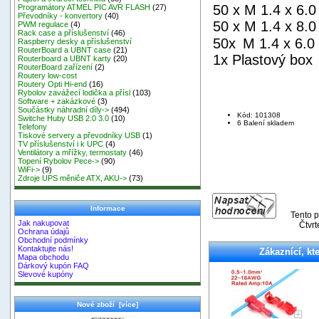
50 x M 1.4 x 6.0
Programátory ATMEL PIC AVR FLASH
(27)
Převodníky - konvertory
(40)
50 x M 1.4 x 8.0
PWM regulace
(4)
Rack case a příslušenství
(46)
50x
M 1.4 x 6.0
Raspberry desky a příslušenství
RouterBoard a UBNT case
(21)
1x Plastový box
Routerboard a UBNT karty
(20)
RouterBoard zařízení
(2)
Routery low-cost
Routery Opti Hi-end
(16)
Rybolov zavážecí lodička a přísl
(103)
Software + zakázkové
(3)
Součástky náhradní díly->
(494)
Kód: 101308
Switche Huby USB 2.0 3.0
(10)
6 Balení skladem
Telefony
Tiskové servery a převodníky USB
(1)
TV příslušenství i k UPC
(4)
Ventilátory a mřížky, termostaty
(46)
Topení Rybolov Pece->
(90)
WiFi->
(9)
Zdroje UPS měniče ATX, AKU->
(73)
Informace
Tento p
Jak nakupovat
Čtvrt
Ochrana údajů
Obchodní podmínky
Kontaktujte nás!
Zákaznící, kte
Mapa obchodu
Dárkový kupón FAQ
Slevové kupóny
Nové zboží [více]