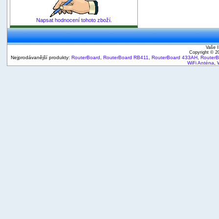
Napsat hodnocení tohoto zboží.
Vaše I
Copyright © 
Nejprodávanější produkty:
RouterBoard
,
RouterBoard RB411
,
RouterBoard 433AH
,
Router
WiFi Anténa
,