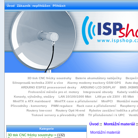
Úvod
Zákazník: nepřihlášen
Přihlásit
3D tisk CNC frézky soustruhy
Baterie akumulátory nabíječky
Bezpečn
Silnoproudá technika 230V a více
Alarmy modemy trackery GSM GPS
Auto do
ARDUINO ESP32 procesorové desky
ARDUINO LCD DISPLAY
BMS JKBMS
Frekvenční měniče pro el. motory
Integrované obvody
Kabely vodiče
Konzoly, výložníky, stožáry
LAN 10/100/1000 Mbit
LAN po síti 230V - 85 Mbit
MiniITX a ATX mainboard
MiniITX case a příslušenství
MiniPCI
Montážní mate
Převodníky - konvertory
PWM regulace
Rack case a příslušenství
Raspberry d
Routery low-cost
Routery Opti Hi-end
Rybolov zavážecí lodička a přísl
Tiskové servery a převodníky USB
TV příslušenství i k UPC
Ventil
Úvod
::
Montážní materiál
:
Kategorie
Montážní materiál
3D tisk CNC frézky soustruhy->
(132)