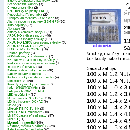
Baterie akumulátory nabíječky
(125)
Bezpečnostní kamery
(3)
Chytrá smart klika
(2)
CNC frézky na plasty + AL
(1)
Šr
Fotovoltaika FV technika
(29)
Silnoproudá technika 230V a více
(8)
ap
Alarmy modemy trackery GSM GPS
(16)
Auto doplňky
(27)
29
Alix case
(3)
Antény a kompletní spoje->
(34)
245
ARDUINO čidla a senzory
(46)
ARDUINO moduly shieldy
(114)
13
ARDUINO ESP32 procesorové desky
(33)
zvětšit obrázek
ARDUINO LCD DISPLAY
(16)
sa
BMS JKBMS JIKONG->
(19)
šroubky, matičky - oko
Domácí potřeby
(5)
GSM telefony a příslušenství
(7)
box kulatý nebo hranat
EET software a pokladny tiskárny
(4)
Frekvenční měniče pro el. motory
(3)
Integrované obvody
(40)
Sada obsahuje:
Kabely vodiče cívky metráž
(46)
100 x M 1.2 Nut
Kabely, pigtaily, redukce
(72)
Krabice sáčky antistatické sáčky
(4)
100 x M 1.4 Nut
Konektory->
(156)
Konzoly, výložníky, stožáry->
(6)
100 x M 1.0 x 3
LAN 10/100/1000 Mbit
(10)
LAN po síti 230V - 85 Mbit
100 x M 1.2 x 3
LED osvětlení->
(30)
Měniče napětí DC / DC->
(158)
100 x M 1.4 x 2
Měniče invertory DC / AC
(9)
Meteo
(2)
100 x M 1.4 x 2
Mikrotik RB,PC,Tp-link
(3)
MiniITX a ATX mainboard
(10)
100 x M 1.4 x 4
MiniITX case a příslušenství
(57)
MiniPCI
(11)
100 x M 1.4 x 4
Montážní materiál
(108)
100 x M 1.6 x 4
Nástroje, měřidla a nářadí->
(229)
Pájecí a svářecí technika
(68)