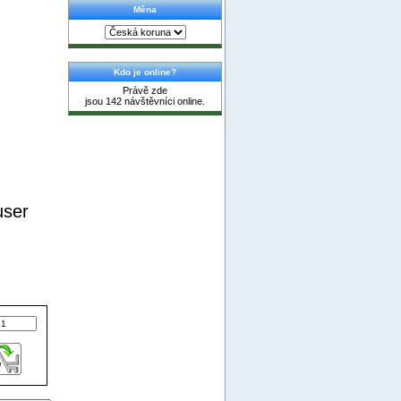
Měna
Kdo je online?
Právě zde
jsou 142 návštěvníci online.
 user