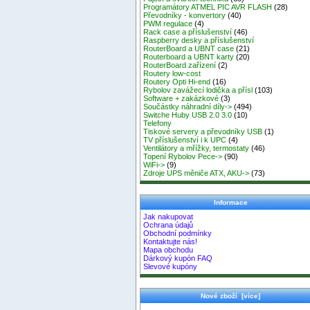
Programátory ATMEL PIC AVR FLASH
(28)
Převodníky - konvertory
(40)
PWM regulace
(4)
Rack case a příslušenství
(46)
Raspberry desky a příslušenství
RouterBoard a UBNT case
(21)
Routerboard a UBNT karty
(20)
RouterBoard zařízení
(2)
Routery low-cost
Routery Opti Hi-end
(16)
Rybolov zavážecí lodička a přísl
(103)
Software + zakázkové
(3)
Součástky náhradní díly->
(494)
Switche Huby USB 2.0 3.0
(10)
Telefony
Tiskové servery a převodníky USB
(1)
TV příslušenství i k UPC
(4)
Ventilátory a mřížky, termostaty
(46)
Topení Rybolov Pece->
(90)
WiFi->
(9)
Zdroje UPS měniče ATX, AKU->
(73)
Informace
Jak nakupovat
Ochrana údajů
Obchodní podmínky
Kontaktujte nás!
Mapa obchodu
Dárkový kupón FAQ
Slevové kupóny
Nové zboží [více]