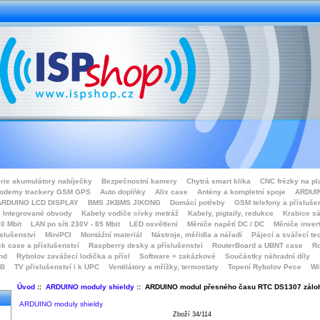
rie akumulátory nabíječky
Bezpečnostní kamery
Chytrá smart klika
CNC frézky na pl
odemy trackery GSM GPS
Auto doplňky
Alix case
Antény a kompletní spoje
ARDUIN
ARDUINO LCD DISPLAY
BMS JKBMS JIKONG
Domácí potřeby
GSM telefony a přísluše
Integrované obvody
Kabely vodiče cívky metráž
Kabely, pigtaily, redukce
Krabice sá
0 Mbit
LAN po síti 230V - 85 Mbit
LED osvětlení
Měniče napětí DC / DC
Měniče inver
íslušenství
MiniPCI
Montážní materiál
Nástroje, měřidla a nářadí
Pájecí a svářecí te
k case a příslušenství
Raspberry desky a příslušenství
RouterBoard a UBNT case
Ro
nd
Rybolov zavážecí lodička a přísl
Software + zakázkové
Součástky náhradní díly
SB
TV příslušenství i k UPC
Ventilátory a mřížky, termostaty
Topení Rybolov Pece
Wi
Úvod
::
ARDUINO moduly shieldy
:: ARDUINO modul přesného času RTC DS1307 záloha
ARDUINO moduly shieldy
Zboží 34/114