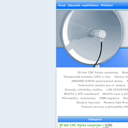
Úvod
Zákazník: nepřihlášen
Přihlásit
3D tisk CNC frézky soustruhy
Bate
Silnoproudá technika 230V a více
Alarmy m
ARDUINO ESP32 procesorové desky
Frekvenční měniče pro el. motory
Konzoly, výložníky, stožáry
LAN 10/100/100
MiniITX a ATX mainboard
MiniITX case a př
Převodníky - konvertory
PWM regulace
Rac
Routery low-cost
Routery Opti Hi-e
Tiskové servery a převodníky U
Kategorie
3D tisk CNC frézky soustruhy->
(132)