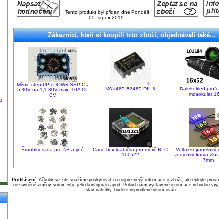
Tento produkt byl přidán dne Pondělí
05. srpen 2019.
Zákaznící, kteří si koupili toto zboží, objednávali také...
Měnič step UP i DOWN SEPIC z
MAX485 RS485 DIL 8
Dalekohled profe
5-30V na 1,1-30V max. 10A CC
monokulár 1
CV
o-
Šroubky sada pro NB a jiné
Case box krabička pro měřič RLC
Voltmetr panelový 
100522
vodičový barva žlut
7mm
Prohlášení:
Ačkoliv se zde snažíme poskytovat co nejpřesnější informace o zboží, akceptujte pros
nezaviněné změny sortimentu, jeho konfiguraci apod. Pokud námi vystavené informace nebudou vyja
stav nabídky, budete neprodleně informováni.