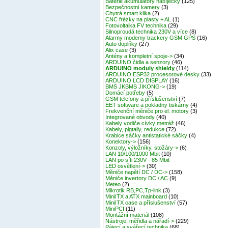
Baterie akumulátory nabíječky
(125)
Bezpečnostní kamery
(3)
Chytrá smart klika
(2)
CNC frézky na plasty + AL
(1)
Fotovoltaika FV technika
(29)
Silnoproudá technika 230V a více
(8)
Alarmy modemy trackery GSM GPS
(16)
Auto doplňky
(27)
Alix case
(3)
Antény a kompletní spoje->
(34)
ARDUINO čidla a senzory
(46)
ARDUINO moduly shieldy
(114)
ARDUINO ESP32 procesorové desky
(33)
ARDUINO LCD DISPLAY
(16)
BMS JKBMS JIKONG->
(19)
Domácí potřeby
(5)
GSM telefony a příslušenství
(7)
EET software a pokladny tiskárny
(4)
Frekvenční měniče pro el. motory
(3)
Integrované obvody
(40)
Kabely vodiče cívky metráž
(46)
Kabely, pigtaily, redukce
(72)
Krabice sáčky antistatické sáčky
(4)
Konektory->
(156)
Konzoly, výložníky, stožáry->
(6)
LAN 10/100/1000 Mbit
(10)
LAN po síti 230V - 85 Mbit
LED osvětlení->
(30)
Měniče napětí DC / DC->
(158)
Měniče invertory DC / AC
(9)
Meteo
(2)
Mikrotik RB,PC,Tp-link
(3)
MiniITX a ATX mainboard
(10)
MiniITX case a příslušenství
(57)
MiniPCI
(11)
Montážní materiál
(108)
Nástroje, měřidla a nářadí->
(229)
Pájecí a svářecí technika
(68)