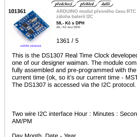
ARDUINO modul přesného času RTC
záloha baterií I2C
58,- Kč s DPH
48,- Kč bez DPH
1361 / 5
zvětšit obrázek
This is the DS1307 Real Time Clock develope
one of our designer waiman. The module co
fully assembled and pre-programmed with the
current time (ok, so it's our current time - MST
The DS1307 is accessed via the I2C protocol.
Two wire I2C interface Hour : Minutes : Seco
AM/PM
Day Month, Date - Year