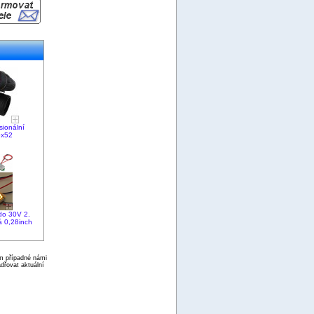
sionální
6x52
do 30V 2.
á 0,28inch
ím případné námi
dřovat aktuální