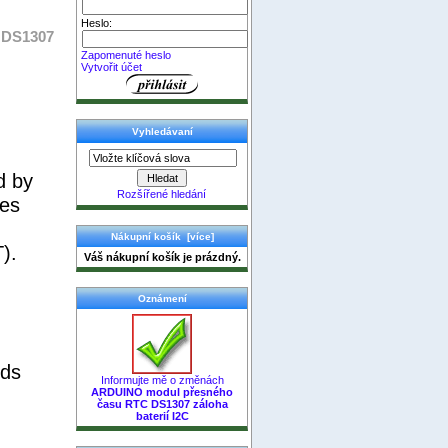
Heslo:
 DS1307
Zapomenuté heslo
Vytvořit účet
Vyhledávaní
d by
Rozšířené hledání
mes
Nákupní košík [více]
).
Váš nákupní košík je prázdný.
Oznámení
nds
Informujte mě o změnách
ARDUINO modul přesného
času RTC DS1307 záloha
baterií I2C