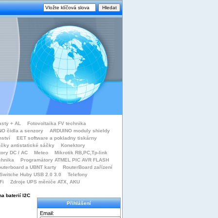
asty + AL
Fotovoltaika FV technika
O čidla a senzory
ARDUINO moduly shieldy
nství
EET software a pokladny tiskárny
čky antistatické sáčky
Konektory
tory DC / AC
Meteo
Mikrotik RB,PC,Tp-link
chnika
Programátory ATMEL PIC AVR FLASH
uterboard a UBNT karty
RouterBoard zařízení
Switche Huby USB 2.0 3.0
Telefony
Fi
Zdroje UPS měniče ATX, AKU
 baterií I2C
Přihlášení
Email: