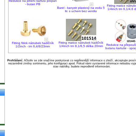
Redukce na plnění kartuší propan
- butan PB
Fitting matice nátru
Barel - kanystr plastový na vodu 5
1/4inch trn 6,1/4,6
ltr. s uchem bez ventilu
Fitting matice nátrubek hadičník
Fitting fitink nátrubek hadičník
Redukce na přepouš
1/4inch trn 8,1/6,5 délka 20mm
1/2inch - trn 6,4/8/23mm
butanu kartuše - spra
Prohlášení:
Ačkoliv se zde snažíme poskytovat co nejpřesnější informace o zboží, akceptujte pros
nezaviněné změny sortimentu, jeho konfiguraci apod. Pokud námi vystavené informace nebudou vyja
stav nabídky, budete neprodleně informováni.