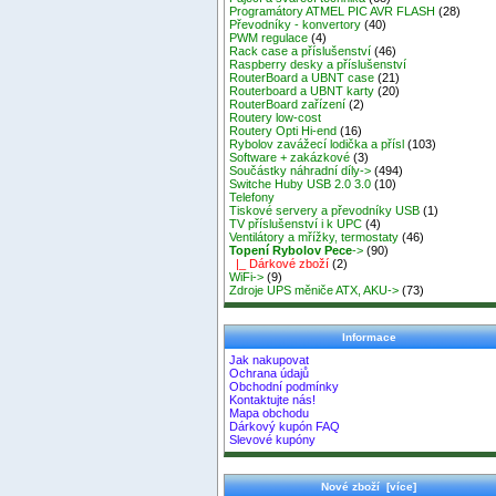
Programátory ATMEL PIC AVR FLASH
(28)
Převodníky - konvertory
(40)
PWM regulace
(4)
Rack case a příslušenství
(46)
Raspberry desky a příslušenství
RouterBoard a UBNT case
(21)
Routerboard a UBNT karty
(20)
RouterBoard zařízení
(2)
Routery low-cost
Routery Opti Hi-end
(16)
Rybolov zavážecí lodička a přísl
(103)
Software + zakázkové
(3)
Součástky náhradní díly->
(494)
Switche Huby USB 2.0 3.0
(10)
Telefony
Tiskové servery a převodníky USB
(1)
TV příslušenství i k UPC
(4)
Ventilátory a mřížky, termostaty
(46)
Topení Rybolov Pece
->
(90)
|_ Dárkové zboží
(2)
WiFi->
(9)
Zdroje UPS měniče ATX, AKU->
(73)
Informace
Jak nakupovat
Ochrana údajů
Obchodní podmínky
Kontaktujte nás!
Mapa obchodu
Dárkový kupón FAQ
Slevové kupóny
Nové zboží [více]