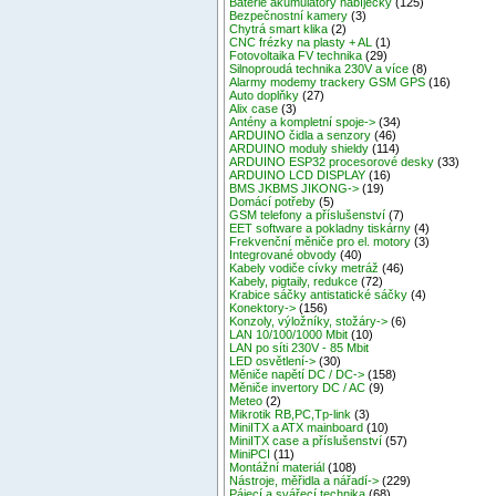
Baterie akumulátory nabíječky
(125)
Bezpečnostní kamery
(3)
Chytrá smart klika
(2)
CNC frézky na plasty + AL
(1)
Fotovoltaika FV technika
(29)
Silnoproudá technika 230V a více
(8)
Alarmy modemy trackery GSM GPS
(16)
Auto doplňky
(27)
Alix case
(3)
Antény a kompletní spoje->
(34)
ARDUINO čidla a senzory
(46)
ARDUINO moduly shieldy
(114)
ARDUINO ESP32 procesorové desky
(33)
ARDUINO LCD DISPLAY
(16)
BMS JKBMS JIKONG->
(19)
Domácí potřeby
(5)
GSM telefony a příslušenství
(7)
EET software a pokladny tiskárny
(4)
Frekvenční měniče pro el. motory
(3)
Integrované obvody
(40)
Kabely vodiče cívky metráž
(46)
Kabely, pigtaily, redukce
(72)
Krabice sáčky antistatické sáčky
(4)
Konektory->
(156)
Konzoly, výložníky, stožáry->
(6)
LAN 10/100/1000 Mbit
(10)
LAN po síti 230V - 85 Mbit
LED osvětlení->
(30)
Měniče napětí DC / DC->
(158)
Měniče invertory DC / AC
(9)
Meteo
(2)
Mikrotik RB,PC,Tp-link
(3)
MiniITX a ATX mainboard
(10)
MiniITX case a příslušenství
(57)
MiniPCI
(11)
Montážní materiál
(108)
Nástroje, měřidla a nářadí->
(229)
Pájecí a svářecí technika
(68)