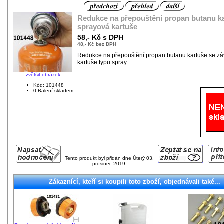
Redukce na přepouštění propan butanu ka
sprayová kartuše
58,- Kč s DPH
48,- Kč bez DPH
Redukce na přepouštění propan butanu kartuše se zá
kartuše typu spray.
zvětšit obrázek
Kód: 101448
0 Balení skladem
Tento produkt byl přidán dne Úterý 03.
prosinec 2019.
Zákaznící, kteří si koupili toto zboží, objednávali také...