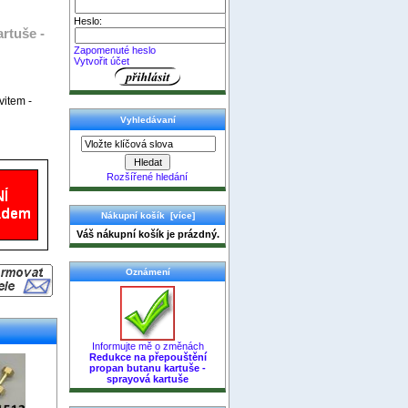
Heslo:
rtuše -
Zapomenuté heslo
Vytvořit účet
vitem -
Vyhledávaní
Rozšířené hledání
Nákupní košík [více]
Váš nákupní košík je prázdný.
Oznámení
Informujte mě o změnách
Redukce na přepouštění
propan butanu kartuše -
sprayová kartuše