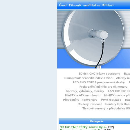
Úvod
Zákazník: nepřihlášen
Přihlásit
3D tisk CNC frézky soustruhy
Bate
Silnoproudá technika 230V a více
Alarmy m
ARDUINO ESP32 procesorové desky
Frekvenční měniče pro el. motory
Konzoly, výložníky, stožáry
LAN 10/100/100
MiniITX a ATX mainboard
MiniITX case a př
Převodníky - konvertory
PWM regulace
Rac
Routery low-cost
Routery Opti Hi-e
Tiskové servery a převodníky U
Kategorie
3D tisk CNC frézky soustruhy->
(132)