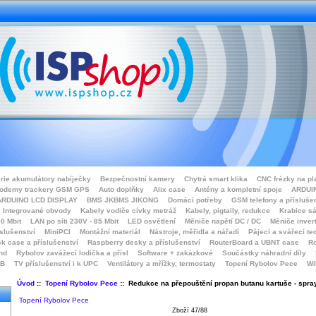
rie akumulátory nabíječky
Bezpečnostní kamery
Chytrá smart klika
CNC frézky na pl
odemy trackery GSM GPS
Auto doplňky
Alix case
Antény a kompletní spoje
ARDUIN
ARDUINO LCD DISPLAY
BMS JKBMS JIKONG
Domácí potřeby
GSM telefony a přísluše
Integrované obvody
Kabely vodiče cívky metráž
Kabely, pigtaily, redukce
Krabice sá
0 Mbit
LAN po síti 230V - 85 Mbit
LED osvětlení
Měniče napětí DC / DC
Měniče inver
íslušenství
MiniPCI
Montážní materiál
Nástroje, měřidla a nářadí
Pájecí a svářecí te
k case a příslušenství
Raspberry desky a příslušenství
RouterBoard a UBNT case
Ro
nd
Rybolov zavážecí lodička a přísl
Software + zakázkové
Součástky náhradní díly
SB
TV příslušenství i k UPC
Ventilátory a mřížky, termostaty
Topení Rybolov Pece
Wi
Úvod
::
Topení Rybolov Pece
:: Redukce na přepouštění propan butanu kartuše - spra
Topení Rybolov Pece
Zboží 47/88