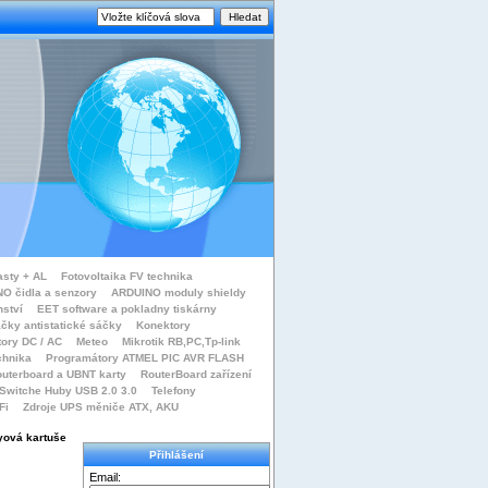
asty + AL
Fotovoltaika FV technika
O čidla a senzory
ARDUINO moduly shieldy
nství
EET software a pokladny tiskárny
čky antistatické sáčky
Konektory
tory DC / AC
Meteo
Mikrotik RB,PC,Tp-link
chnika
Programátory ATMEL PIC AVR FLASH
uterboard a UBNT karty
RouterBoard zařízení
Switche Huby USB 2.0 3.0
Telefony
Fi
Zdroje UPS měniče ATX, AKU
yová kartuše
Přihlášení
Email: