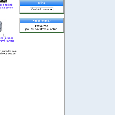
Měna
bek hadičník
 délka 19mm
Kdo je online?
Právě zde
jsou 97 návštěvníci online.
tění propan
yová kartuše
ím případné námi
dřovat aktuální