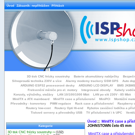
Úvod
Zákazník: nepřihlášen
Přihlásit
3D tisk CNC frézky soustruhy
Baterie akumulátory nabíječky
Bezpečn
Silnoproudá technika 230V a více
Alarmy modemy trackery GSM GPS
Auto do
ARDUINO ESP32 procesorové desky
ARDUINO LCD DISPLAY
BMS JKBMS
Frekvenční měniče pro el. motory
Integrované obvody
Kabely vodiče
Konzoly, výložníky, stožáry
LAN 10/100/1000 Mbit
LAN po síti 230V - 85 Mbit
MiniITX a ATX mainboard
MiniITX case a příslušenství
MiniPCI
Montážní mate
Převodníky - konvertory
PWM regulace
Rack case a příslušenství
Raspberry d
Routery low-cost
Routery Opti Hi-end
Rybolov zavážecí lodička a přísl
Tiskové servery a převodníky USB
TV příslušenství i k UPC
Ventil
Úvod
::
MiniITX case a přís
JOHNSTOWN čelo 45 mm
Kategorie
3D tisk CNC frézky soustruhy->
(132)
MiniITX case a příslušenství