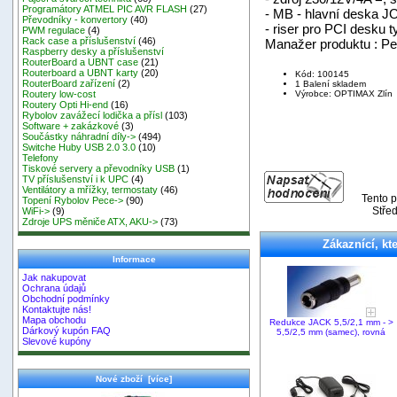
Programátory ATMEL PIC AVR FLASH
(27)
- MB - hlavní deska
Převodníky - konvertory
(40)
- riser pro PCI desku
PWM regulace
(4)
Rack case a příslušenství
(46)
Manažer produktu : Pe
Raspberry desky a příslušenství
RouterBoard a UBNT case
(21)
Routerboard a UBNT karty
(20)
Kód: 100145
RouterBoard zařízení
(2)
1 Balení skladem
Výrobce: OPTIMAX Zlín
Routery low-cost
Routery Opti Hi-end
(16)
Rybolov zavážecí lodička a přísl
(103)
Software + zakázkové
(3)
Součástky náhradní díly->
(494)
Switche Huby USB 2.0 3.0
(10)
Telefony
Tiskové servery a převodníky USB
(1)
TV příslušenství i k UPC
(4)
Ventilátory a mřížky, termostaty
(46)
Tento p
Topení Rybolov Pece->
(90)
Stře
WiFi->
(9)
Zdroje UPS měniče ATX, AKU->
(73)
Zákaznící, kte
Informace
Jak nakupovat
Ochrana údajů
Obchodní podmínky
Kontaktujte nás!
Mapa obchodu
Redukce JACK 5,5/2,1 mm - >
Dárkový kupón FAQ
5,5/2,5 mm (samec), rovná
Slevové kupóny
Nové zboží [více]