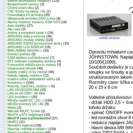
Baterie akumulátory nabíječky
(125)
Bezpečnostní kamery
(3)
Chytrá smart klika
(2)
CNC frézky na plasty + AL
(1)
Fotovoltaika FV technika
(29)
Silnoproudá technika 230V a více
(8)
Alarmy modemy trackery GSM GPS
(16)
Auto doplňky
(27)
Alix case
(3)
Antény a kompletní spoje->
(34)
ARDUINO čidla a senzory
(46)
zvětšit obrázek
ARDUINO moduly shieldy
(114)
ARDUINO ESP32 procesorové desky
(33)
ARDUINO LCD DISPLAY
(16)
BMS JKBMS JIKONG->
(19)
Opravdu miniaturní c
Domácí potřeby
(5)
JOHNSTOWN. Napájení
GSM telefony a příslušenství
(7)
10/100/(1000).
EET software a pokladny tiskárny
(4)
Frekvenční měniče pro el. motory
(3)
Součástí dodávky je ca
Integrované obvody
(40)
sloupky se šrouby a 
Kabely vodiče cívky metráž
(46)
Kabely, pigtaily, redukce
(72)
strukturovaným lakem 
Krabice sáčky antistatické sáčky
(4)
Rozměry case: šířka x
Konektory->
(156)
Konzoly, výložníky, stožáry->
(6)
20 x 19 x 6 cm
LAN 10/100/1000 Mbit
(10)
LAN po síti 230V - 85 Mbit
Volitelné příslušenství:
LED osvětlení->
(30)
Měniče napětí DC / DC->
(158)
- držák HDD 2,5´+ šr
Měniče invertory DC / AC
(9)
tohoto držáku
Meteo
(2)
Mikrotik RB,PC,Tp-link
(3)
- spínač ON/OFF mont
MiniITX a ATX mainboard
(10)
- led montážní otvor 8
MiniITX case a příslušenství
(57)
- redukce napájení JAC
MiniPCI
(11)
Montážní materiál
(108)
- hlavní deska MB 
Nástroje, měřidla a nářadí->
(229)
- zdroj 230/12V/4A =, 
Pájecí a svářecí technika
(68)