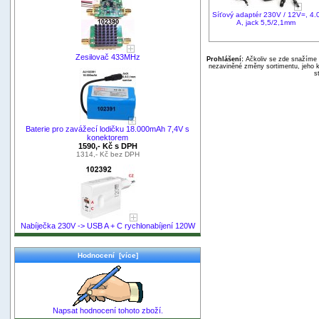
Síťový adaptér 230V / 12V=, 4.
A, jack 5,5/2,1mm
Zesilovač 433MHz
Prohlášení:
Ačkoliv se zde snažíme p
nezaviněné změny sortimentu, jeho k
s
Baterie pro zavážecí lodičku 18.000mAh 7,4V s
konektorem
1590,- Kč s DPH
1314,- Kč bez DPH
Nabíječka 230V -> USB A + C rychlonabíjení 120W
Hodnocení [více]
Napsat hodnocení tohoto zboží.