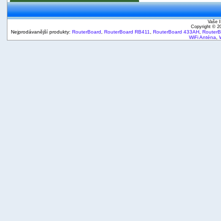
Vaše I
Copyright © 
Nejprodávanější produkty:
RouterBoard
,
RouterBoard RB411
,
RouterBoard 433AH
,
Router
WiFi Anténa
,