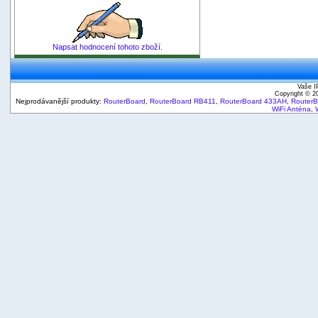
Napsat hodnocení tohoto zboží.
Vaše I
Copyright © 
Nejprodávanější produkty:
RouterBoard
,
RouterBoard RB411
,
RouterBoard 433AH
,
Router
WiFi Anténa
,