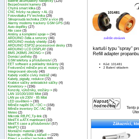
Baterie akumulátory nabíječky
(125)
Bezpečnostní kamery
(3)
Chytrá smart klika
(2)
CNC frézky na plasty + AL
(1)
Fotovoltaika FV technika
(29)
Silnoproudá technika 230V a více
(8)
Alarmy modemy trackery GSM GPS
(16)
Auto doplňky
(27)
Alix case
(3)
Antény a kompletní spoje->
(34)
ARDUINO čidla a senzory
(46)
zvětšit obrázek
ARDUINO moduly shieldy
(114)
ARDUINO ESP32 procesorové desky
(33)
kartuší typu "spray" pr
ARDUINO LCD DISPLAY
(16)
Refill adapter propanb
BMS JKBMS JIKONG->
(19)
Domácí potřeby
(5)
GSM telefony a příslušenství
(7)
EET software a pokladny tiskárny
(4)
Kód: 101481
2 Balení skladem
Frekvenční měniče pro el. motory
(3)
Integrované obvody
(40)
Kabely vodiče cívky metráž
(46)
Kabely, pigtaily, redukce
(72)
Krabice sáčky antistatické sáčky
(4)
Konektory->
(156)
Konzoly, výložníky, stožáry->
(6)
LAN 10/100/1000 Mbit
(10)
LAN po síti 230V - 85 Mbit
LED osvětlení->
(30)
Měniče napětí DC / DC->
(158)
Tento p
Měniče invertory DC / AC
(9)
Úte
Meteo
(2)
Mikrotik RB,PC,Tp-link
(3)
MiniITX a ATX mainboard
(10)
Zákaznící, kte
MiniITX case a příslušenství
(57)
MiniPCI
(11)
Montážní materiál
(108)
Nástroje, měřidla a nářadí->
(229)
Pájecí a svářecí technika
(68)