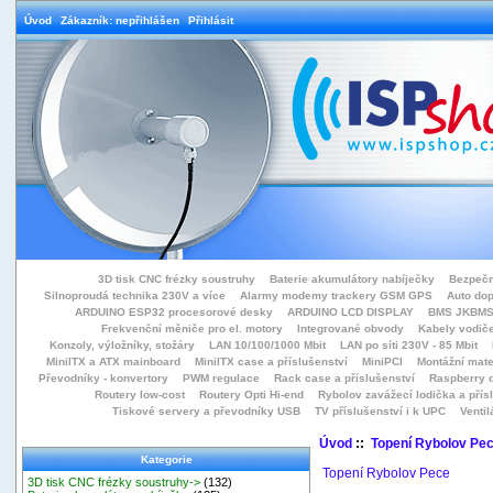
Úvod
Zákazník: nepřihlášen
Přihlásit
3D tisk CNC frézky soustruhy
Baterie akumulátory nabíječky
Bezpečn
Silnoproudá technika 230V a více
Alarmy modemy trackery GSM GPS
Auto do
ARDUINO ESP32 procesorové desky
ARDUINO LCD DISPLAY
BMS JKBMS
Frekvenční měniče pro el. motory
Integrované obvody
Kabely vodiče
Konzoly, výložníky, stožáry
LAN 10/100/1000 Mbit
LAN po síti 230V - 85 Mbit
MiniITX a ATX mainboard
MiniITX case a příslušenství
MiniPCI
Montážní mate
Převodníky - konvertory
PWM regulace
Rack case a příslušenství
Raspberry d
Routery low-cost
Routery Opti Hi-end
Rybolov zavážecí lodička a přísl
Tiskové servery a převodníky USB
TV příslušenství i k UPC
Ventil
Úvod
::
Topení Rybolov Pe
Kategorie
Topení Rybolov Pece
3D tisk CNC frézky soustruhy->
(132)