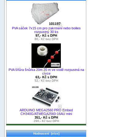
PVA sáček 7x15 cm pro zakrmení nebo boilies
rozpustný 30 ks
97,- Kč s DPH
80,- Kč bez DPH
PVA šňůra šnůrka 20m 20 m ve vodě rozpustná na
cívce
63,- Kč s DPH
52,- Kč bez DPH
ARDUINO MEGA2560 PRO Embed
CH340G/ATMEGA2560-16AU mini
351,- Kč s DPH
290,- Kč bez DPH
Hodnocení [více]