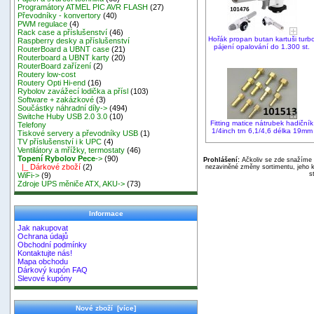
Programátory ATMEL PIC AVR FLASH
(27)
Převodníky - konvertory
(40)
PWM regulace
(4)
Rack case a příslušenství
(46)
Hořák propan butan kartuši turb
Raspberry desky a příslušenství
pájení opalování do 1.300 st.
RouterBoard a UBNT case
(21)
Routerboard a UBNT karty
(20)
RouterBoard zařízení
(2)
Routery low-cost
Routery Opti Hi-end
(16)
Rybolov zavážecí lodička a přísl
(103)
Software + zakázkové
(3)
Součástky náhradní díly->
(494)
Switche Huby USB 2.0 3.0
(10)
Fitting matice nátrubek hadičník
Telefony
1/4inch trn 6,1/4,6 délka 19mm
Tiskové servery a převodníky USB
(1)
TV příslušenství i k UPC
(4)
Ventilátory a mřížky, termostaty
(46)
Topení Rybolov Pece
->
(90)
Prohlášení:
Ačkoliv se zde snažíme p
|_ Dárkové zboží
(2)
nezaviněné změny sortimentu, jeho k
s
WiFi->
(9)
Zdroje UPS měniče ATX, AKU->
(73)
Informace
Jak nakupovat
Ochrana údajů
Obchodní podmínky
Kontaktujte nás!
Mapa obchodu
Dárkový kupón FAQ
Slevové kupóny
Nové zboží [více]