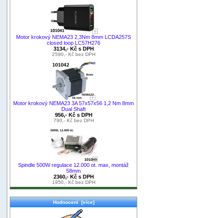
Motor krokový NEMA23 2,3Nm 8mm LCDA257S
closed loop LC57H276
3134,- Kč s DPH
2590,- Kč bez DPH
Motor krokový NEMA23 3A 57x57x56 1,2 Nm 8mm
Dual Shaft
956,- Kč s DPH
790,- Kč bez DPH
Spindle 500W regulace 12.000 ot. max, montáž
58mm
2360,- Kč s DPH
1950,- Kč bez DPH
Hodnocení [více]