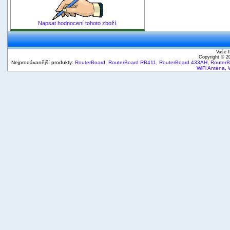
Napsat hodnocení tohoto zboží.
Vaše I
Copyright © 
Nejprodávanější produkty:
RouterBoard
,
RouterBoard RB411
,
RouterBoard 433AH
,
Router
WiFi Anténa
,