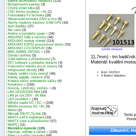
Baterie akumulátory nabíječky
(125)
Bezpečnostní kamery
(3)
Chytrá smart klika
(2)
CNC frézky na plasty + AL
(1)
Fotovoltaika FV technika
(29)
Silnoproudá technika 230V a více
(8)
Alarmy modemy trackery GSM GPS
(16)
Auto doplňky
(27)
Alix case
(3)
Antény a kompletní spoje->
(34)
ARDUINO čidla a senzory
(46)
ARDUINO moduly shieldy
(114)
ARDUINO ESP32 procesorové desky
(33)
ARDUINO LCD DISPLAY
(16)
zvětšit obrázek
BMS JKBMS JIKONG->
(19)
Domácí potřeby
(5)
11,7mm) - trn hadičník
GSM telefony a příslušenství
(7)
Materiál: kvalitní mosa
EET software a pokladny tiskárny
(4)
Frekvenční měniče pro el. motory
(3)
Integrované obvody
(40)
Kód: 101513
Kabely vodiče cívky metráž
(46)
3 Balení skladem
Kabely, pigtaily, redukce
(72)
Krabice sáčky antistatické sáčky
(4)
Konektory->
(156)
Konzoly, výložníky, stožáry->
(6)
LAN 10/100/1000 Mbit
(10)
LAN po síti 230V - 85 Mbit
LED osvětlení->
(30)
Měniče napětí DC / DC->
(158)
Měniče invertory DC / AC
(9)
Meteo
(2)
Mikrotik RB,PC,Tp-link
(3)
Tento p
MiniITX a ATX mainboard
(10)
Pondě
MiniITX case a příslušenství
(57)
MiniPCI
(11)
Montážní materiál
(108)
Zákaznící, kte
Nástroje, měřidla a nářadí->
(229)
Pájecí a svářecí technika
(68)