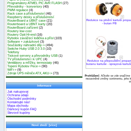
Programátory ATMEL PIC AVR FLASH
(27)
Převodníky - konvertory
(40)
PWM regulace
(4)
Rack case a příslušenství
(46)
Raspberry desky a příslušenství
Redukce na plnění kartuší propa
RouterBoard a UBNT case
(21)
- butan PB
Routerboard a UBNT karty
(20)
RouterBoard zařízení
(2)
Routery low-cost
Routery Opti Hi-end
(16)
Rybolov zavážecí lodička a přísl
(103)
Software + zakázkové
(3)
Součástky náhradní díly->
(494)
Switche Huby USB 2.0 3.0
(10)
Telefony
Tiskové servery a převodníky USB
(1)
TV příslušenství i k UPC
(4)
Redukce na přepouštění propa
Ventilátory a mřížky, termostaty
(46)
butanu kartuše - sprayová kartuš
Topení Rybolov Pece->
(90)
WiFi->
(9)
Zdroje UPS měniče ATX, AKU->
(73)
Prohlášení:
Ačkoliv se zde snažíme p
nezaviněné změny sortimentu, jeho k
s
Informace
Jak nakupovat
Ochrana údajů
Obchodní podmínky
Kontaktujte nás!
Mapa obchodu
Dárkový kupón FAQ
Slevové kupóny
Nové zboží [více]