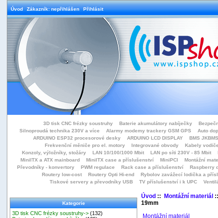
Úvod
Zákazník: nepřihlášen
Přihlásit
3D tisk CNC frézky soustruhy
Baterie akumulátory nabíječky
Bezpečn
Silnoproudá technika 230V a více
Alarmy modemy trackery GSM GPS
Auto do
ARDUINO ESP32 procesorové desky
ARDUINO LCD DISPLAY
BMS JKBMS
Frekvenční měniče pro el. motory
Integrované obvody
Kabely vodiče
Konzoly, výložníky, stožáry
LAN 10/100/1000 Mbit
LAN po síti 230V - 85 Mbit
MiniITX a ATX mainboard
MiniITX case a příslušenství
MiniPCI
Montážní mate
Převodníky - konvertory
PWM regulace
Rack case a příslušenství
Raspberry d
Routery low-cost
Routery Opti Hi-end
Rybolov zavážecí lodička a přísl
Tiskové servery a převodníky USB
TV příslušenství i k UPC
Ventil
Úvod
::
Montážní materiál
:
19mm
Kategorie
3D tisk CNC frézky soustruhy->
(132)
Montážní materiál