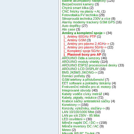
Baterie akumulátory nabíječky
(125)
Bezpečnostní kamery
(3)
Chytrá smart klika
(2)
CNC frézky na plasty + AL
(1)
Fotovoltaika FV technika
(29)
Silnoproudá technika 230V a více
(8)
Alarmy modemy trackery GSM GPS
(16)
Auto doplňky
(27)
Alix case
(3)
Antény a kompletní spoje
->
(34)
|_ Antény 60GHz PTP
(1)
|_ Antény GSM
(3)
|_ Antény pro pásmo 2,4GHz->
(2)
|_ Antény pro pásmo 5GHz->
(22)
|_ Kompletní spoje 5GHz
(1)
|_ Plastové boxy pro AP
(5)
ARDUINO čidla a senzory
(46)
ARDUINO moduly shieldy
(114)
ARDUINO ESP32 procesorové desky
(33)
ARDUINO LCD DISPLAY
(16)
BMS JKBMS JIKONG->
(19)
Domácí potřeby
(5)
GSM telefony a příslušenství
(7)
EET software a pokladny tiskárny
(4)
Frekvenční měniče pro el. motory
(3)
Integrované obvody
(40)
Kabely vodiče cívky metráž
(46)
Kabely, pigtaily, redukce
(72)
Krabice sáčky antistatické sáčky
(4)
Konektory->
(156)
Konzoly, výložníky, stožáry->
(6)
LAN 10/100/1000 Mbit
(10)
LAN po síti 230V - 85 Mbit
LED osvětlení->
(30)
Měniče napětí DC / DC->
(158)
Měniče invertory DC / AC
(9)
Meteo
(2)
Mikrotik RB,PC,Tp-link
(3)