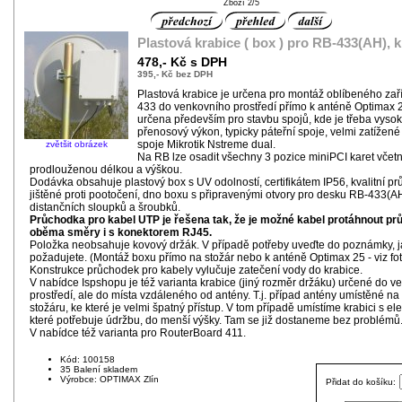
Zboží 2/5
Plastová krabice ( box ) pro RB-433(AH), 
478,- Kč s DPH
395,- Kč bez DPH
Plastová krabice je určena pro montáž oblíbeného zař
433 do venkovního prostředí přímo k anténě Optimax 
určena především pro stavbu spojů, kde je třeba vyso
přenosový výkon, typicky páteřní spoje, velmi zatížené
spoje Mikrotik Nstreme dual.
zvětšit obrázek
Na RB lze osadit všechny 3 pozice miniPCI karet včetn
prodlouženou délkou a výškou.
Dodávka obsahuje plastový box s UV odolností, certifikátem IP56, kvalitní p
jištěné proti pootočení, dno boxu s připravenými otvory pro desku RB-433(A
distančních sloupků a šroubků.
Průchodka pro kabel UTP je řešena tak, že je možné kabel protáhnout p
oběma směry i s konektorem RJ45.
Položka neobsahuje kovový držák. V případě potřeby uveďte do poznámky, j
požadujete. (Montáž boxu přímo na stožár nebo k anténě Optimax 25 - viz fot
Konstrukce průchodek pro kabely vylučuje zatečení vody do krabice.
V nabídce Ispshopu je též varianta krabice (jiný rozměr držáku) určené do 
prostředí, ale do místa vzdáleného od antény. T.j. případ antény umístěné n
stožáru, ke které je velmi špatný přístup. V tom případě umístíme krabici s el
které potřebuje údržbu, do menší výšky. Tam se již dostaneme bez problémů
V nabídce též varianta pro RouterBoard 411.
Kód: 100158
35 Balení skladem
Výrobce: OPTIMAX Zlín
Přidat do košíku: