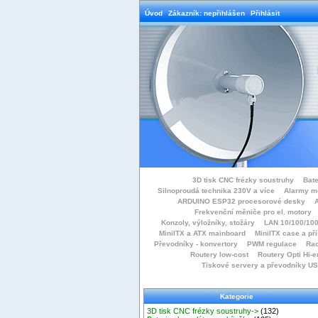
Úvod
Zákazník: nepřihlášen
Přihlásit
3D tisk CNC frézky soustruhy
Bate
Silnoproudá technika 230V a více
Alarmy m
ARDUINO ESP32 procesorové desky
Frekvenční měniče pro el. motory
Konzoly, výložníky, stožáry
LAN 10/100/100
MiniITX a ATX mainboard
MiniITX case a př
Převodníky - konvertory
PWM regulace
Rac
Routery low-cost
Routery Opti Hi-e
Tiskové servery a převodníky U
Kategorie
3D tisk CNC frézky soustruhy->
(132)