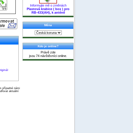
Informujte mě o změnách
Plastová krabice ( box ) pro
RB-433(AH), k anténě
Měna
Kdo je online?
Právě zde
jsou 74 návštěvníci online.
iginál
ím případné námi
dřovat aktuální