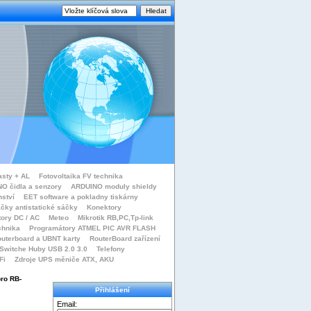
asty + AL
Fotovoltaika FV technika
O čidla a senzory
ARDUINO moduly shieldy
nství
EET software a pokladny tiskárny
čky antistatické sáčky
Konektory
tory DC / AC
Meteo
Mikrotik RB,PC,Tp-link
chnika
Programátory ATMEL PIC AVR FLASH
uterboard a UBNT karty
RouterBoard zařízení
Switche Huby USB 2.0 3.0
Telefony
Fi
Zdroje UPS měniče ATX, AKU
pro RB-
Přihlášení
Email: