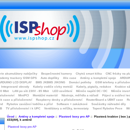
rie akumulátory nabíječky
Bezpečnostní kamery
Chytrá smart klika
CNC frézky na pl
odemy trackery GSM GPS
Auto doplňky
Alix case
Antény a kompletní spoje
ARDUIN
ARDUINO LCD DISPLAY
BMS JKBMS JIKONG
Domácí potřeby
GSM telefony a přísluše
Integrované obvody
Kabely vodiče cívky metráž
Kabely, pigtaily, redukce
Krabice sá
0 Mbit
LAN po síti 230V - 85 Mbit
LED osvětlení
Měniče napětí DC / DC
Měniče inver
íslušenství
MiniPCI
Montážní materiál
Nástroje, měřidla a nářadí
Pájecí a svářecí te
k case a příslušenství
Raspberry desky a příslušenství
RouterBoard a UBNT case
Ro
nd
Rybolov zavážecí lodička a přísl
Software + zakázkové
Součástky náhradní díly
SB
TV příslušenství i k UPC
Ventilátory a mřížky, termostaty
Topení Rybolov Pece
Wi
Úvod
::
Antény a kompletní spoje
::
Plastové boxy pro AP
:: Plastová krabice ( box ) 
433(AH), k anténě
Plastové boxy pro AP