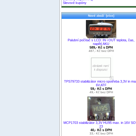
Slevové kupóny
Nové zboží [více]
Palubní počítač s LCD: IN i OUT teplota, čas,
napětí AKU
589,- Kč s DPH
487,- Kč bez DPH
TPS79733 stabilizátor micro spotřeba 3,3V in ma
6V ATF
59,- Kč s DPH
49,- Kč bez DPH
MCP1703 stabilizátor 3,3V HU95 max. in 16V SO
23
40,- Kč s DPH
33,- Kč bez DPH