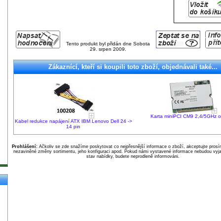
Tento produkt byl přidán dne Sobota
29. srpen 2009.
Zákaznící, kteří si koupili toto zboží, objednávali také...
Karta miniPCI CM9 2,4/5GHz or
Kabel redukce napájení ATX IBM Lenovo Dell 24 ->
14 pin
Prohlášení:
Ačkoliv se zde snažíme poskytovat co nejpřesnější informace o zboží, akceptujte pros
nezaviněné změny sortimentu, jeho konfiguraci apod. Pokud námi vystavené informace nebudou vyja
stav nabídky, budete neprodleně informováni.