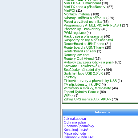
MiniITX a ATX mainboard
(10)
MiniITX case a příslušenství
(57)
MiniPCI
(11)
Montážní materiál
(108)
Nástroje, měřidla a nářadí->
(229)
Pájecí a svářecí technika
(68)
Programátory ATMEL PIC AVR FLASH
(27)
Převodníky - konvertory
(40)
PWM regulace
(4)
Rack case a příslušenství
(46)
Raspberry desky a příslušenství
RouterBoard a UBNT case
(21)
Routerboard a UBNT karty
(20)
RouterBoard zařízení
(2)
Routery low-cost
Routery Opti Hi-end
(16)
Rybolov zavážecí lodička a přísl
(103)
Software + zakázkové
(3)
Součástky náhradní díly->
(494)
Switche Huby USB 2.0 3.0
(10)
Telefony
Tiskové servery a převodníky USB
(1)
TV příslušenství i k UPC
(4)
Ventilátory a mřížky, termostaty
(46)
Topení Rybolov Pece->
(90)
WiFi->
(9)
Zdroje UPS měniče ATX, AKU->
(73)
Informace
Jak nakupovat
Ochrana údajů
Obchodní podmínky
Kontaktujte nás!
Mapa obchodu
Dárkový kupón FAQ