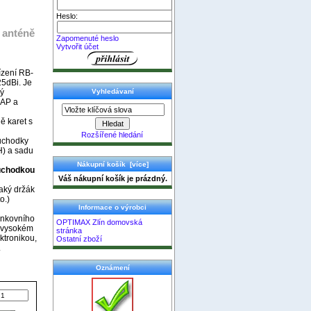
Heslo:
k anténě
Zapomenuté heslo
Vytvořit účet
ízení RB-
25dBi. Je
ký
Vyhledávaní
 AP a
ě karet s
Rozšířené hledání
růchodky
H) a sadu
Nákupní košík [více]
růchodkou
Váš nákupní košík je prázdný.
aký držák
o.)
Informace o výrobci
venkovního
OPTIMAX Zlín domovská
a vysokém
stránka
ektronikou,
Ostatní zboží
.
Oznámení