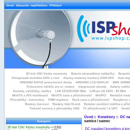
Úvod
Zákazník: nepřihlášen
Přihlásit
3D tisk CNC frézky soustruhy
Baterie akumulátory nabíječky
Bezpečn
Silnoproudá technika 230V a více
Alarmy modemy trackery GSM GPS
Auto do
ARDUINO ESP32 procesorové desky
ARDUINO LCD DISPLAY
BMS JKBMS
Frekvenční měniče pro el. motory
Integrované obvody
Kabely vodiče
Konzoly, výložníky, stožáry
LAN 10/100/1000 Mbit
LAN po síti 230V - 85 Mbit
MiniITX a ATX mainboard
MiniITX case a příslušenství
MiniPCI
Montážní mate
Převodníky - konvertory
PWM regulace
Rack case a příslušenství
Raspberry d
Routery low-cost
Routery Opti Hi-end
Rybolov zavážecí lodička a přísl
Tiskové servery a převodníky USB
TV příslušenství i k UPC
Ventil
Úvod
::
Konektory
::
DC na
samice / samec
Kategorie
3D tisk CNC frézky soustruhy->
(132)
DC napájecí konektory a ko