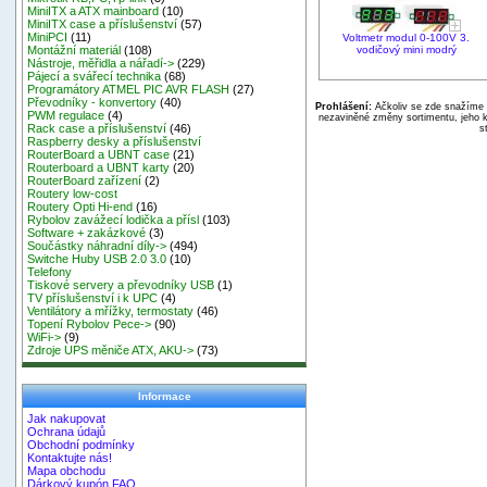
MiniITX a ATX mainboard
(10)
MiniITX case a příslušenství
(57)
MiniPCI
(11)
Voltmetr modul 0-100V 3.
vodičový mini modrý
Montážní materiál
(108)
Nástroje, měřidla a nářadí->
(229)
Pájecí a svářecí technika
(68)
Programátory ATMEL PIC AVR FLASH
(27)
Převodníky - konvertory
(40)
Prohlášení:
Ačkoliv se zde snažíme p
PWM regulace
(4)
nezaviněné změny sortimentu, jeho k
Rack case a příslušenství
(46)
s
Raspberry desky a příslušenství
RouterBoard a UBNT case
(21)
Routerboard a UBNT karty
(20)
RouterBoard zařízení
(2)
Routery low-cost
Routery Opti Hi-end
(16)
Rybolov zavážecí lodička a přísl
(103)
Software + zakázkové
(3)
Součástky náhradní díly->
(494)
Switche Huby USB 2.0 3.0
(10)
Telefony
Tiskové servery a převodníky USB
(1)
TV příslušenství i k UPC
(4)
Ventilátory a mřížky, termostaty
(46)
Topení Rybolov Pece->
(90)
WiFi->
(9)
Zdroje UPS měniče ATX, AKU->
(73)
Informace
Jak nakupovat
Ochrana údajů
Obchodní podmínky
Kontaktujte nás!
Mapa obchodu
Dárkový kupón FAQ