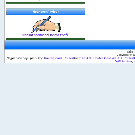
Hodnocení [více]
Napsat hodnocení tohoto zboží.
Vaše I
Copyright © 
Nejprodávanější produkty:
RouterBoard
,
RouterBoard RB411
,
RouterBoard 433AH
,
Router
WiFi Anténa
,