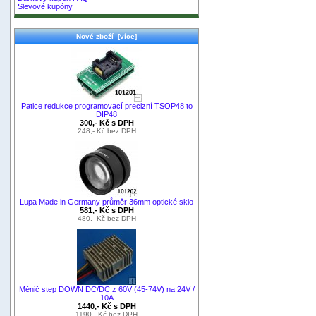
Slevové kupóny
Nové zboží [více]
Patice redukce programovací precizní TSOP48 to
DIP48
300,- Kč s DPH
248,- Kč bez DPH
Lupa Made in Germany průměr 36mm optické sklo
581,- Kč s DPH
480,- Kč bez DPH
Měnič step DOWN DC/DC z 60V (45-74V) na 24V /
10A
1440,- Kč s DPH
1190,- Kč bez DPH