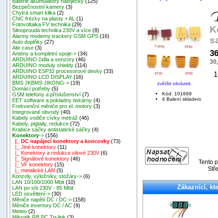
Baterie akumulátory nabíječky
(125)
Bezpečnostní kamery
(3)
Chytrá smart klika
(2)
CNC frézky na plasty + AL
(1)
Fotovoltaika FV technika
(29)
K
Silnoproudá technika 230V a více
(8)
Alarmy modemy trackery GSM GPS
(16)
s
Auto doplňky
(27)
Alix case
(3)
36
Antény a kompletní spoje->
(34)
ARDUINO čidla a senzory
(46)
30
ARDUINO moduly shieldy
(114)
ARDUINO ESP32 procesorové desky
(33)
16
ARDUINO LCD DISPLAY
(16)
BMS JKBMS JIKONG->
(19)
zvětšit obrázek
Domácí potřeby
(5)
Kód: 101669
GSM telefony a příslušenství
(7)
4 Balení skladem
EET software a pokladny tiskárny
(4)
Frekvenční měniče pro el. motory
(3)
Integrované obvody
(40)
Kabely vodiče cívky metráž
(46)
Kabely, pigtaily, redukce
(72)
Krabice sáčky antistatické sáčky
(4)
Konektory
->
(156)
|_ DC napájecí konektory a koncovky
(73)
|_ Jiné konektory
(11)
|_ Konektory a redukce silové 230V
(6)
|_ Signálové konektory
(46)
Tento p
|_ VF konektory
(15)
Stře
|_ metalické LAN
(5)
Konzoly, výložníky, stožáry->
(6)
LAN 10/100/1000 Mbit
(10)
Zákaznící, kte
LAN po síti 230V - 85 Mbit
LED osvětlení->
(30)
Měniče napětí DC / DC->
(158)
Měniče invertory DC / AC
(9)
Meteo
(2)
Mikrotik RB,PC,Tp-link
(3)