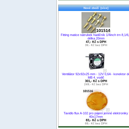
Nové zboží [více]
Fitting matice nátrubek hadičník 1/4inch trn 8,1/6
délka 20mm
47,- Kč s DPH
39,- Kč bez DPH
Ventilátor 92x92x25 mm - 12V 0,6A - konektor d
MB 4. vodič
301,- Kč s DPH
249,- Kč bez DPH
Tavidlo flux A-102 pro pájení jemné elektroniky
40x17mm
83,- Kč s DPH
69,- Kč bez DPH