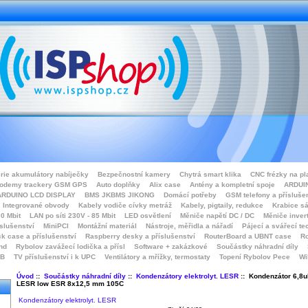
rie akumulátory nabíječky
Bezpečnostní kamery
Chytrá smart klika
CNC frézky na pl
odemy trackery GSM GPS
Auto doplňky
Alix case
Antény a kompletní spoje
ARDUIN
ARDUINO LCD DISPLAY
BMS JKBMS JIKONG
Domácí potřeby
GSM telefony a přísluše
Integrované obvody
Kabely vodiče cívky metráž
Kabely, pigtaily, redukce
Krabice sá
0 Mbit
LAN po síti 230V - 85 Mbit
LED osvětlení
Měniče napětí DC / DC
Měniče inver
íslušenství
MiniPCI
Montážní materiál
Nástroje, měřidla a nářadí
Pájecí a svářecí te
k case a příslušenství
Raspberry desky a příslušenství
RouterBoard a UBNT case
Ro
nd
Rybolov zavážecí lodička a přísl
Software + zakázkové
Součástky náhradní díly
SB
TV příslušenství i k UPC
Ventilátory a mřížky, termostaty
Topení Rybolov Pece
Wi
Úvod
::
Součástky náhradní díly
::
Kondenzátory elektrolyt. LESR
:: Kondenzátor 6,8u
LESR low ESR 8x12,5 mm 105C
Kondenzátory elektrolyt. LESR