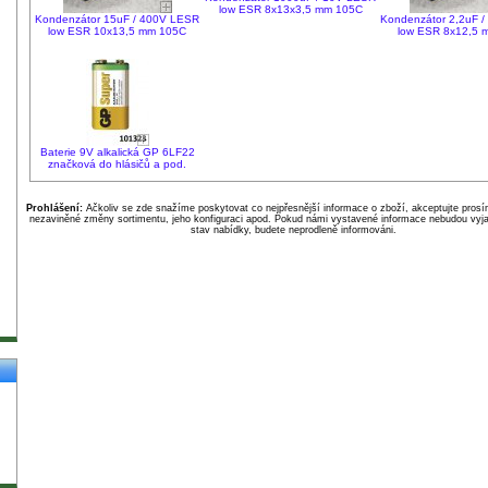
low ESR 8x13x3,5 mm 105C
Kondenzátor 15uF / 400V LESR
Kondenzátor 2,2uF 
low ESR 10x13,5 mm 105C
low ESR 8x12,5 
Baterie 9V alkalická GP 6LF22
značková do hlásičů a pod.
Prohlášení:
Ačkoliv se zde snažíme poskytovat co nejpřesnější informace o zboží, akceptujte pros
nezaviněné změny sortimentu, jeho konfiguraci apod. Pokud námi vystavené informace nebudou vyja
stav nabídky, budete neprodleně informováni.