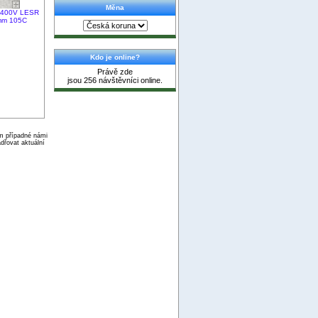
Měna
/ 400V LESR
mm 105C
Kdo je online?
Právě zde
jsou 256 návštěvníci online.
ím případné námi
dřovat aktuální