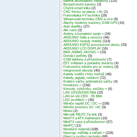
Baterie akumulátory nabíječky
(125)
Bezpečnostní kamery
(3)
Chytrá smart klika
(2)
CNC frézky na plasty + AL
(1)
Fotovoltaika FV technika
(29)
Silnoproudá technika 230V a více
(8)
Alarmy modemy trackery GSM GPS
(16)
Auto doplňky
(27)
Alix case
(3)
Antény a kompletní spoje->
(34)
ARDUINO čidla a senzory
(46)
ARDUINO moduly shieldy
(114)
ARDUINO ESP32 procesorové desky
(33)
ARDUINO LCD DISPLAY
(16)
BMS JKBMS JIKONG->
(19)
Domácí potřeby
(5)
GSM telefony a příslušenství
(7)
EET software a pokladny tiskárny
(4)
Frekvenční měniče pro el. motory
(3)
Integrované obvody
(40)
Kabely vodiče cívky metráž
(46)
Kabely, pigtaily, redukce
(72)
Krabice sáčky antistatické sáčky
(4)
Konektory->
(156)
Konzoly, výložníky, stožáry->
(6)
LAN 10/100/1000 Mbit
(10)
LAN po síti 230V - 85 Mbit
LED osvětlení->
(30)
Měniče napětí DC / DC->
(158)
Měniče invertory DC / AC
(9)
Meteo
(2)
Mikrotik RB,PC,Tp-link
(3)
MiniITX a ATX mainboard
(10)
MiniITX case a příslušenství
(57)
MiniPCI
(11)
Montážní materiál
(108)
Nástroje, měřidla a nářadí->
(229)
Pájecí a svářecí technika
(68)