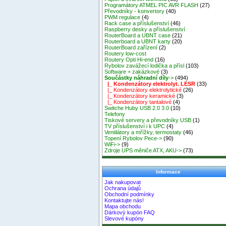
Programátory ATMEL PIC AVR FLASH
(27)
Převodníky - konvertory
(40)
PWM regulace
(4)
Rack case a příslušenství
(46)
Raspberry desky a příslušenství
RouterBoard a UBNT case
(21)
Routerboard a UBNT karty
(20)
RouterBoard zařízení
(2)
Routery low-cost
Routery Opti Hi-end
(16)
Rybolov zavážecí lodička a přísl
(103)
Software + zakázkové
(3)
Součástky náhradní díly
->
(494)
|_ Kondenzátory elektrolyt. LESR
(33)
|_ Kondenzátory elektrolytické
(26)
|_ Kondenzátory keramické
(3)
|_ Kondenzátory tantalové
(4)
Switche Huby USB 2.0 3.0
(10)
Telefony
Tiskové servery a převodníky USB
(1)
TV příslušenství i k UPC
(4)
Ventilátory a mřížky, termostaty
(46)
Topení Rybolov Pece->
(90)
WiFi->
(9)
Zdroje UPS měniče ATX, AKU->
(73)
Informace
Jak nakupovat
Ochrana údajů
Obchodní podmínky
Kontaktujte nás!
Mapa obchodu
Dárkový kupón FAQ
Slevové kupóny