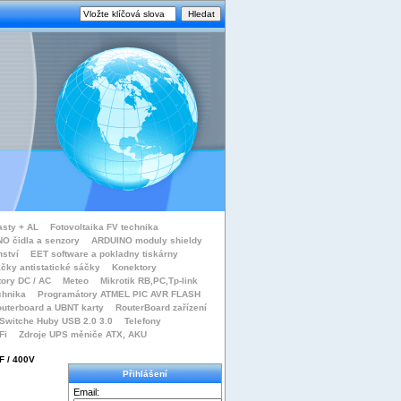
asty + AL
Fotovoltaika FV technika
O čidla a senzory
ARDUINO moduly shieldy
nství
EET software a pokladny tiskárny
čky antistatické sáčky
Konektory
tory DC / AC
Meteo
Mikrotik RB,PC,Tp-link
chnika
Programátory ATMEL PIC AVR FLASH
uterboard a UBNT karty
RouterBoard zařízení
Switche Huby USB 2.0 3.0
Telefony
Fi
Zdroje UPS měniče ATX, AKU
F / 400V
Přihlášení
Email: