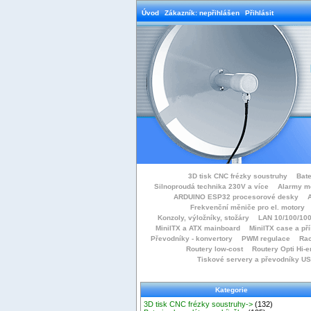
Úvod
Zákazník: nepřihlášen
Přihlásit
3D tisk CNC frézky soustruhy
Bate
Silnoproudá technika 230V a více
Alarmy m
ARDUINO ESP32 procesorové desky
Frekvenční měniče pro el. motory
Konzoly, výložníky, stožáry
LAN 10/100/100
MiniITX a ATX mainboard
MiniITX case a př
Převodníky - konvertory
PWM regulace
Rac
Routery low-cost
Routery Opti Hi-e
Tiskové servery a převodníky U
Kategorie
3D tisk CNC frézky soustruhy->
(132)