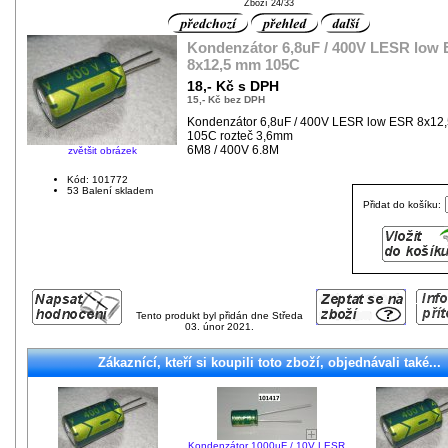
Zboží 24/33
Kondenzátor 6,8uF / 400V LESR low
8x12,5 mm 105C
18,- Kč s DPH
15,- Kč bez DPH
Kondenzátor 6,8uF / 400V LESR low ESR 8x12
105C rozteč 3,6mm
6M8 / 400V 6.8M
zvětšit obrázek
Kód: 101772
53 Balení skladem
Přidat do košíku:
Tento produkt byl přidán dne Středa
03. únor 2021.
Zákaznící, kteří si koupili toto zboží, objednávali také...
Kondenzátor 1000uF / 10V LESR