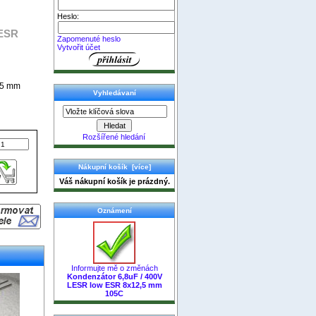
Heslo:
 ESR
Zapomenuté heslo
Vytvořit účet
,5 mm
Vyhledávaní
Rozšířené hledání
Nákupní košík [více]
Váš nákupní košík je prázdný.
Oznámení
Informujte mě o změnách
Kondenzátor 6,8uF / 400V
LESR low ESR 8x12,5 mm
105C