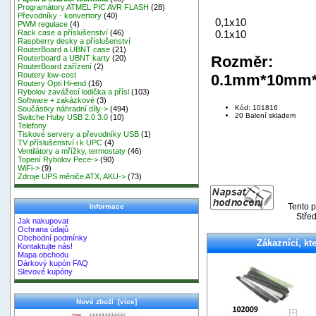
Programátory ATMEL PIC AVR FLASH
(28)
Převodníky - konvertory
(40)
0,1x10
PWM regulace
(4)
0.1x10
Rack case a příslušenství
(46)
Raspberry desky a příslušenství
RouterBoard a UBNT case
(21)
Rozměr:
Routerboard a UBNT karty
(20)
RouterBoard zařízení
(2)
Routery low-cost
0.1mm*10mm
Routery Opti Hi-end
(16)
Rybolov zavážecí lodička a přísl
(103)
Software + zakázkové
(3)
Kód: 101816
Součástky náhradní díly->
(494)
20 Balení skladem
Switche Huby USB 2.0 3.0
(10)
Telefony
Tiskové servery a převodníky USB
(1)
TV příslušenství i k UPC
(4)
Ventilátory a mřížky, termostaty
(46)
Topení Rybolov Pece->
(90)
WiFi->
(9)
Zdroje UPS měniče ATX, AKU->
(73)
Tento p
Informace
Střed
Jak nakupovat
Ochrana údajů
Obchodní podmínky
Zákaznící, kte
Kontaktujte nás!
Mapa obchodu
Dárkový kupón FAQ
Slevové kupóny
Nové zboží [více]