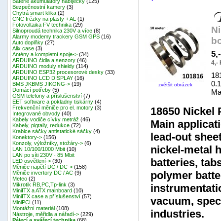
Baterie akumulátory nabíječky
(125)
Bezpečnostní kamery
(3)
Chytrá smart klika
(2)
CNC frézky na plasty + AL
(1)
Fotovoltaika FV technika
(29)
N
Silnoproudá technika 230V a více
(8)
Alarmy modemy trackery GSM GPS
(16)
bo
Auto doplňky
(27)
Alix case
(3)
5,
Antény a kompletní spoje->
(34)
ARDUINO čidla a senzory
(46)
4,-
ARDUINO moduly shieldy
(114)
ARDUINO ESP32 procesorové desky
(33)
18
ARDUINO LCD DISPLAY
(16)
0.
BMS JKBMS JIKONG->
(19)
zvětšit obrázek
Domácí potřeby
(5)
Mat
GSM telefony a příslušenství
(7)
EET software a pokladny tiskárny
(4)
Frekvenční měniče pro el. motory
(3)
18650 Nickel 
Integrované obvody
(40)
Kabely vodiče cívky metráž
(46)
Main applicat
Kabely, pigtaily, redukce
(72)
Krabice sáčky antistatické sáčky
(4)
lead-out sheet
Konektory->
(156)
Konzoly, výložníky, stožáry->
(6)
nickel-metal h
LAN 10/100/1000 Mbit
(10)
LAN po síti 230V - 85 Mbit
batteries, tab
LED osvětlení->
(30)
Měniče napětí DC / DC->
(158)
polymer batte
Měniče invertory DC / AC
(9)
Meteo
(2)
Mikrotik RB,PC,Tp-link
(3)
instrumentati
MiniITX a ATX mainboard
(10)
MiniITX case a příslušenství
(57)
vacuum, speci
MiniPCI
(11)
Montážní materiál
(108)
industries.
Nástroje, měřidla a nářadí->
(229)
Pájecí a svářecí technika
(68)