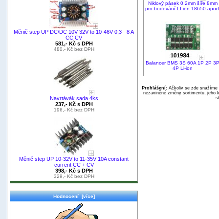
Niklový pásek 0,2mm šíře 8mm
pro bodování LI-ion 18650 apod
Měnič step UP DC/DC 10V-32V to 10-46V 0,3 - 8 A
CC CV
581,- Kč s DPH
480,- Kč bez DPH
Balancer BMS 3S 60A 1P 2P 3
4P Li-ion
Prohlášení:
Ačkoliv se zde snažíme p
nezaviněné změny sortimentu, jeho k
s
Navrtávák sada 4ks
237,- Kč s DPH
196,- Kč bez DPH
Měnič step UP 10-32V to 11-35V 10A constant
current CC + CV
398,- Kč s DPH
329,- Kč bez DPH
Hodnocení [více]