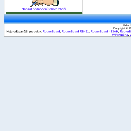
Napsat hodnocení tohoto zboží.
Vaše I
Copyright © 
Nejprodávanější produkty:
RouterBoard
,
RouterBoard RB411
,
RouterBoard 433AH
,
Router
WiFi Anténa
,