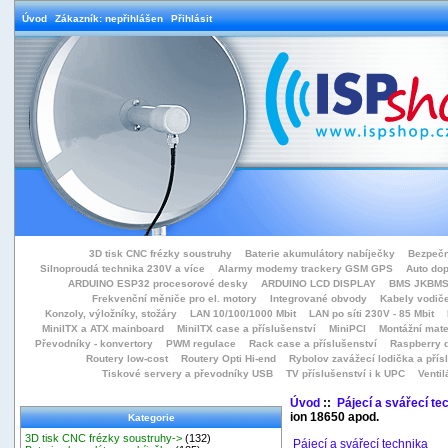
Úvod
Zákazník: nepřihlášen
Přihlásit
3D tisk CNC frézky soustruhy
Baterie akumulátory nabíječky
Bezpečn
Silnoproudá technika 230V a více
Alarmy modemy trackery GSM GPS
Auto do
ARDUINO ESP32 procesorové desky
ARDUINO LCD DISPLAY
BMS JKBMS
Frekvenční měniče pro el. motory
Integrované obvody
Kabely vodiče
Konzoly, výložníky, stožáry
LAN 10/100/1000 Mbit
LAN po síti 230V - 85 Mbit
MiniITX a ATX mainboard
MiniITX case a příslušenství
MiniPCI
Montážní mate
Převodníky - konvertory
PWM regulace
Rack case a příslušenství
Raspberry d
Routery low-cost
Routery Opti Hi-end
Rybolov zavážecí lodička a přísl
Tiskové servery a převodníky USB
TV příslušenství i k UPC
Ventil
Úvod
::
Pájecí a svářecí te
ion 18650 apod.
Kategorie
3D tisk CNC frézky soustruhy->
(132)
Pájecí a svářecí technika