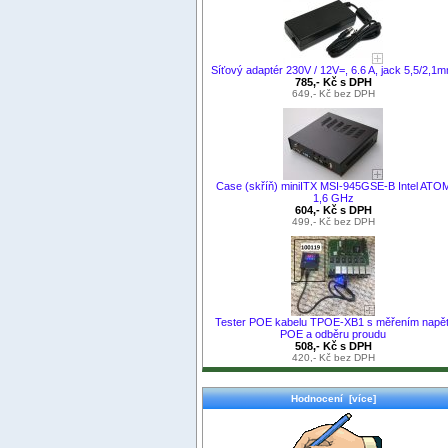
Síťový adaptér 230V / 12V=, 6.6 A, jack 5,5/2,1
785,- Kč s DPH
649,- Kč bez DPH
Case (skříň) miniITX MSI-945GSE-B Intel ATO
1,6 GHz
604,- Kč s DPH
499,- Kč bez DPH
Tester POE kabelu TPOE-XB1 s měřením napět
POE a odběru proudu
508,- Kč s DPH
420,- Kč bez DPH
Hodnocení [více]