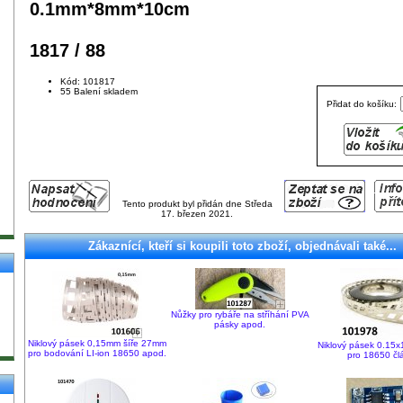
0.1mm*8mm*10cm
1817 / 88
Kód: 101817
55 Balení skladem
Přidat do košíku:
Tento produkt byl přidán dne Středa
17. březen 2021.
Zákaznící, kteří si koupili toto zboží, objednávali také...
Nůžky pro rybáře na stříhání PVA
pásky apod.
Niklový pásek 0,15mm šíře 27mm
Niklový pásek 0.15
pro bodování LI-ion 18650 apod.
pro 18650 čl