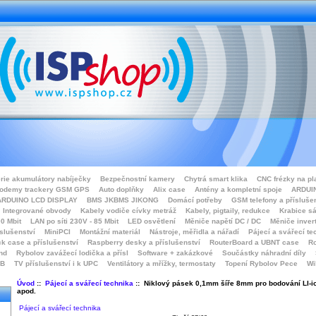
rie akumulátory nabíječky
Bezpečnostní kamery
Chytrá smart klika
CNC frézky na pl
odemy trackery GSM GPS
Auto doplňky
Alix case
Antény a kompletní spoje
ARDUIN
ARDUINO LCD DISPLAY
BMS JKBMS JIKONG
Domácí potřeby
GSM telefony a přísluše
Integrované obvody
Kabely vodiče cívky metráž
Kabely, pigtaily, redukce
Krabice sá
0 Mbit
LAN po síti 230V - 85 Mbit
LED osvětlení
Měniče napětí DC / DC
Měniče inver
íslušenství
MiniPCI
Montážní materiál
Nástroje, měřidla a nářadí
Pájecí a svářecí te
k case a příslušenství
Raspberry desky a příslušenství
RouterBoard a UBNT case
Ro
nd
Rybolov zavážecí lodička a přísl
Software + zakázkové
Součástky náhradní díly
SB
TV příslušenství i k UPC
Ventilátory a mřížky, termostaty
Topení Rybolov Pece
Wi
Úvod
::
Pájecí a svářecí technika
:: Niklový pásek 0,1mm šíře 8mm pro bodování LI-i
apod.
Pájecí a svářecí technika