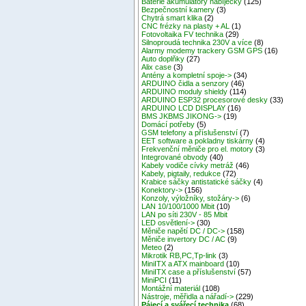
Baterie akumulátory nabíječky
(125)
Bezpečnostní kamery
(3)
Chytrá smart klika
(2)
CNC frézky na plasty + AL
(1)
Fotovoltaika FV technika
(29)
Silnoproudá technika 230V a více
(8)
Alarmy modemy trackery GSM GPS
(16)
Auto doplňky
(27)
Alix case
(3)
Antény a kompletní spoje->
(34)
ARDUINO čidla a senzory
(46)
ARDUINO moduly shieldy
(114)
ARDUINO ESP32 procesorové desky
(33)
ARDUINO LCD DISPLAY
(16)
BMS JKBMS JIKONG->
(19)
Domácí potřeby
(5)
GSM telefony a příslušenství
(7)
EET software a pokladny tiskárny
(4)
Frekvenční měniče pro el. motory
(3)
Integrované obvody
(40)
Kabely vodiče cívky metráž
(46)
Kabely, pigtaily, redukce
(72)
Krabice sáčky antistatické sáčky
(4)
Konektory->
(156)
Konzoly, výložníky, stožáry->
(6)
LAN 10/100/1000 Mbit
(10)
LAN po síti 230V - 85 Mbit
LED osvětlení->
(30)
Měniče napětí DC / DC->
(158)
Měniče invertory DC / AC
(9)
Meteo
(2)
Mikrotik RB,PC,Tp-link
(3)
MiniITX a ATX mainboard
(10)
MiniITX case a příslušenství
(57)
MiniPCI
(11)
Montážní materiál
(108)
Nástroje, měřidla a nářadí->
(229)
Pájecí a svářecí technika
(68)