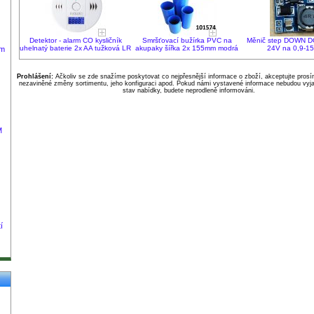
Detektor - alarm CO kysličník
Smršťovací bužírka PVC na
Měnič step DOWN DC
uhelnatý baterie 2x AA tužková LR
akupaky šířka 2x 155mm modrá
24V na 0,9-1
mm
Prohlášení:
Ačkoliv se zde snažíme poskytovat co nejpřesnější informace o zboží, akceptujte pros
nezaviněné změny sortimentu, jeho konfiguraci apod. Pokud námi vystavené informace nebudou vyja
stav nabídky, budete neprodleně informováni.
M
í