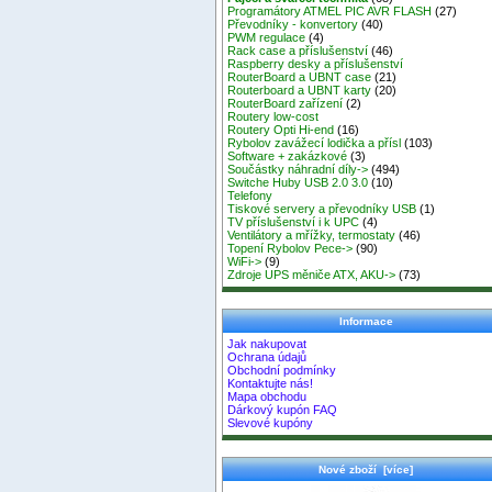
Programátory ATMEL PIC AVR FLASH
(27)
Převodníky - konvertory
(40)
PWM regulace
(4)
Rack case a příslušenství
(46)
Raspberry desky a příslušenství
RouterBoard a UBNT case
(21)
Routerboard a UBNT karty
(20)
RouterBoard zařízení
(2)
Routery low-cost
Routery Opti Hi-end
(16)
Rybolov zavážecí lodička a přísl
(103)
Software + zakázkové
(3)
Součástky náhradní díly->
(494)
Switche Huby USB 2.0 3.0
(10)
Telefony
Tiskové servery a převodníky USB
(1)
TV příslušenství i k UPC
(4)
Ventilátory a mřížky, termostaty
(46)
Topení Rybolov Pece->
(90)
WiFi->
(9)
Zdroje UPS měniče ATX, AKU->
(73)
Informace
Jak nakupovat
Ochrana údajů
Obchodní podmínky
Kontaktujte nás!
Mapa obchodu
Dárkový kupón FAQ
Slevové kupóny
Nové zboží [více]