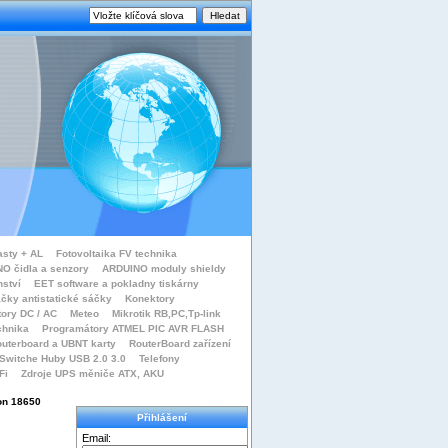
asty + AL
Fotovoltaika FV technika
O čidla a senzory
ARDUINO moduly shieldy
nství
EET software a pokladny tiskárny
čky antistatické sáčky
Konektory
tory DC / AC
Meteo
Mikrotik RB,PC,Tp-link
chnika
Programátory ATMEL PIC AVR FLASH
uterboard a UBNT karty
RouterBoard zařízení
Switche Huby USB 2.0 3.0
Telefony
Fi
Zdroje UPS měniče ATX, AKU
on 18650
Přihlášení
Email: