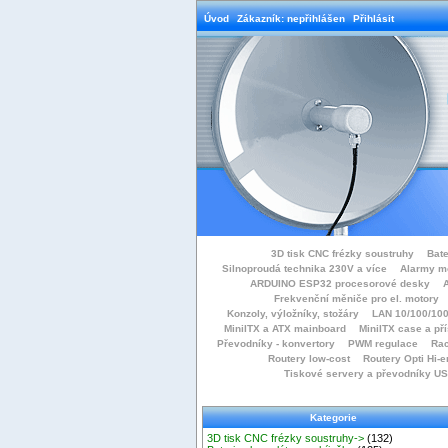
Úvod
Zákazník: nepřihlášen
Přihlásit
3D tisk CNC frézky soustruhy
Bate
Silnoproudá technika 230V a více
Alarmy m
ARDUINO ESP32 procesorové desky
Frekvenční měniče pro el. motory
Konzoly, výložníky, stožáry
LAN 10/100/100
MiniITX a ATX mainboard
MiniITX case a př
Převodníky - konvertory
PWM regulace
Rac
Routery low-cost
Routery Opti Hi-e
Tiskové servery a převodníky U
Kategorie
3D tisk CNC frézky soustruhy->
(132)