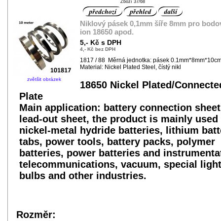
Zboží 37/68
Niklový pásek 0,1mm šíře 8mm pro bodov
ion 18650 apod.
5,- Kč s DPH
4,- Kč bez DPH
1817 / 88 Měrná jednotka: pásek 0.1mm*8mm*10c
Material: Nickel Plated Steel, čístý nikl
zvětšit obrázek
18650 Nickel Plated/Connecte
Plate
Main application: battery connection sheet
lead-out sheet, the product is mainly used 
nickel-metal hydride batteries, lithium batt
tabs, power tools, battery packs, polymer
batteries, power batteries and instrumenta
telecommunications, vacuum, special ligh
bulbs and other industries.
Rozměr: