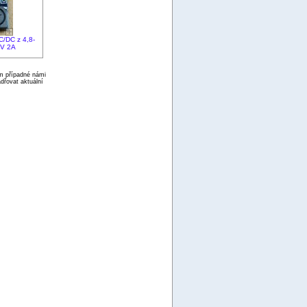
/DC z 4,8-
5V 2A
ím případné námi
dřovat aktuální