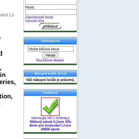
Heslo:
ání LI-
Zapomenuté heslo
Vytvořit účet
m
Vyhledávaní
d
Rozšířené hledání
,
in
Nákupní košík [více]
Váš nákupní košík je prázdný.
eries,
Oznámení
tion,
t
Informujte mě o změnách
Niklový pásek 0,1mm šíře
8mm pro bodování LI-ion
18650 apod.