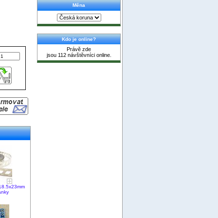
Měna
Kdo je online?
Právě zde
jsou 112 návštěvníci online.
x18.5x23mm
ánky