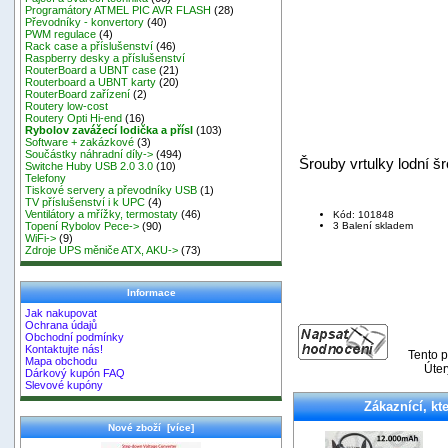
Programátory ATMEL PIC AVR FLASH
(28)
Převodníky - konvertory
(40)
PWM regulace
(4)
Rack case a příslušenství
(46)
Raspberry desky a příslušenství
RouterBoard a UBNT case
(21)
Routerboard a UBNT karty
(20)
RouterBoard zařízení
(2)
Routery low-cost
Routery Opti Hi-end
(16)
Rybolov zavážecí lodička a přísl
(103)
Software + zakázkové
(3)
Součástky náhradní díly->
(494)
Šrouby vrtulky lodní šr
Switche Huby USB 2.0 3.0
(10)
Telefony
Tiskové servery a převodníky USB
(1)
TV příslušenství i k UPC
(4)
Ventilátory a mřížky, termostaty
(46)
Kód: 101848
3 Balení skladem
Topení Rybolov Pece->
(90)
WiFi->
(9)
Zdroje UPS měniče ATX, AKU->
(73)
Informace
Jak nakupovat
Ochrana údajů
Obchodní podmínky
Kontaktujte nás!
Tento p
Mapa obchodu
Úter
Dárkový kupón FAQ
Slevové kupóny
Zákaznící, kte
Nové zboží [více]