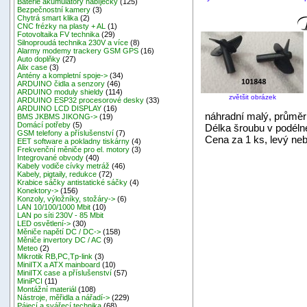
Baterie akumulátory nabíječky
(125)
Bezpečnostní kamery
(3)
Chytrá smart klika
(2)
CNC frézky na plasty + AL
(1)
Fotovoltaika FV technika
(29)
Silnoproudá technika 230V a více
(8)
Alarmy modemy trackery GSM GPS
(16)
Auto doplňky
(27)
Alix case
(3)
Antény a kompletní spoje->
(34)
ARDUINO čidla a senzory
(46)
ARDUINO moduly shieldy
(114)
zvětšit obrázek
ARDUINO ESP32 procesorové desky
(33)
ARDUINO LCD DISPLAY
(16)
náhradní malý, průmě
BMS JKBMS JIKONG->
(19)
Domácí potřeby
(5)
Délka šroubu v podél
GSM telefony a příslušenství
(7)
Cena za 1 ks, levý ne
EET software a pokladny tiskárny
(4)
Frekvenční měniče pro el. motory
(3)
Integrované obvody
(40)
Kabely vodiče cívky metráž
(46)
Kabely, pigtaily, redukce
(72)
Krabice sáčky antistatické sáčky
(4)
Konektory->
(156)
Konzoly, výložníky, stožáry->
(6)
LAN 10/100/1000 Mbit
(10)
LAN po síti 230V - 85 Mbit
LED osvětlení->
(30)
Měniče napětí DC / DC->
(158)
Měniče invertory DC / AC
(9)
Meteo
(2)
Mikrotik RB,PC,Tp-link
(3)
MiniITX a ATX mainboard
(10)
MiniITX case a příslušenství
(57)
MiniPCI
(11)
Montážní materiál
(108)
Nástroje, měřidla a nářadí->
(229)
Pájecí a svářecí technika
(68)