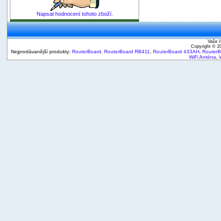
Napsat hodnocení tohoto zboží.
Vaše I
Copyright © 
Nejprodávanější produkty:
RouterBoard
,
RouterBoard RB411
,
RouterBoard 433AH
,
Router
WiFi Anténa
,