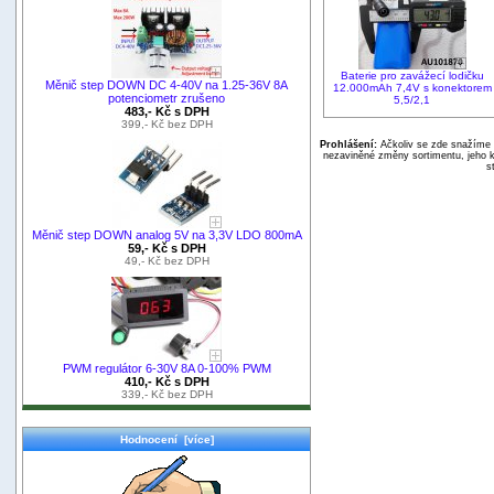
Baterie pro zavážecí lodičku
Měnič step DOWN DC 4-40V na 1.25-36V 8A
12.000mAh 7,4V s konektorem
potenciometr zrušeno
5,5/2,1
483,- Kč s DPH
399,- Kč bez DPH
Prohlášení:
Ačkoliv se zde snažíme p
nezaviněné změny sortimentu, jeho k
s
Měnič step DOWN analog 5V na 3,3V LDO 800mA
59,- Kč s DPH
49,- Kč bez DPH
PWM regulátor 6-30V 8A 0-100% PWM
410,- Kč s DPH
339,- Kč bez DPH
Hodnocení [více]