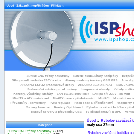
Úvod
Zákazník: nepřihlášen
Přihlásit
3D tisk CNC frézky soustruhy
Baterie akumulátory nabíječky
Bezpečn
Silnoproudá technika 230V a více
Alarmy modemy trackery GSM GPS
Auto do
ARDUINO ESP32 procesorové desky
ARDUINO LCD DISPLAY
BMS JKBMS
Frekvenční měniče pro el. motory
Integrované obvody
Kabely vodiče
Konzoly, výložníky, stožáry
LAN 10/100/1000 Mbit
LAN po síti 230V - 85 Mbit
MiniITX a ATX mainboard
MiniITX case a příslušenství
MiniPCI
Montážní mate
Převodníky - konvertory
PWM regulace
Rack case a příslušenství
Raspberry d
Routery low-cost
Routery Opti Hi-end
Rybolov zavážecí lodička a přísl
Tiskové servery a převodníky USB
TV příslušenství i k UPC
Ventil
Úvod
::
Rybolov zavážecí lo
malý cca 27mm
Kategorie
3D tisk CNC frézky soustruhy->
(132)
Rybolov zavážecí lodička a p