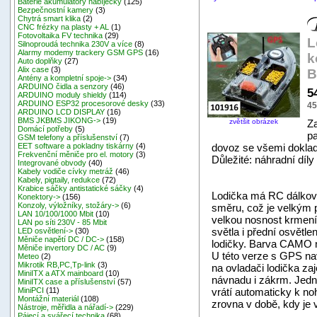
Baterie akumulátory nabíječky
(125)
Bezpečnostní kamery
(3)
Chytrá smart klika
(2)
CNC frézky na plasty + AL
(1)
Fotovoltaika FV technika
(29)
L
Silnoproudá technika 230V a více
(8)
Alarmy modemy trackery GSM GPS
(16)
k
Auto doplňky
(27)
Alix case
(3)
B
Antény a kompletní spoje->
(34)
ARDUINO čidla a senzory
(46)
5
ARDUINO moduly shieldy
(114)
ARDUINO ESP32 procesorové desky
(33)
45
ARDUINO LCD DISPLAY
(16)
BMS JKBMS JIKONG->
(19)
zvětšit obrázek
Za
Domácí potřeby
(5)
pa
GSM telefony a příslušenství
(7)
dovoz se všemi doklad
EET software a pokladny tiskárny
(4)
Frekvenční měniče pro el. motory
(3)
Důležité: náhradní díly 
Integrované obvody
(40)
Kabely vodiče cívky metráž
(46)
Kabely, pigtaily, redukce
(72)
Krabice sáčky antistatické sáčky
(4)
Lodička má RC dálkov
Konektory->
(156)
Konzoly, výložníky, stožáry->
(6)
směru, což je velkým 
LAN 10/100/1000 Mbit
(10)
velkou nosnost krmení.
LAN po síti 230V - 85 Mbit
světla i přední osvětle
LED osvětlení->
(30)
Měniče napětí DC / DC->
(158)
lodičky. Barva CAMO 
Měniče invertory DC / AC
(9)
U této verze s GPS nav
Meteo
(2)
Mikrotik RB,PC,Tp-link
(3)
na ovladači lodička za
MiniITX a ATX mainboard
(10)
návnadu i zákrm. Jedno
MiniITX case a příslušenství
(57)
vrátí automaticky k no
MiniPCI
(11)
Montážní materiál
(108)
zrovna v době, kdy je v
Nástroje, měřidla a nářadí->
(229)
Pájecí a svářecí technika
(68)