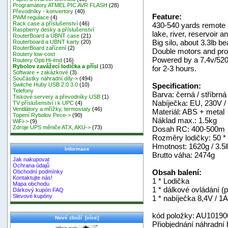
Programátory ATMEL PIC AVR FLASH
(28)
Převodníky - konvertory
(40)
Feature:
PWM regulace
(4)
Rack case a příslušenství
(46)
430-540 yards remote ra
Raspberry desky a příslušenství
lake, river, reservoir 
RouterBoard a UBNT case
(21)
Big silo, about 3.3lb be
Routerboard a UBNT karty
(20)
RouterBoard zařízení
(2)
Double motors and prop
Routery low-cost
Powered by a 7.4v/520
Routery Opti Hi-end
(16)
Rybolov zavážecí lodička a přísl
(103)
for 2-3 hours.
Software + zakázkové
(3)
Součástky náhradní díly->
(494)
Specification:
Switche Huby USB 2.0 3.0
(10)
Telefony
Barva: černá / stříbrná
Tiskové servery a převodníky USB
(1)
Nabíječka: EU, 230V /
TV příslušenství i k UPC
(4)
Ventilátory a mřížky, termostaty
(46)
Materiál: ABS + metal
Topení Rybolov Pece->
(90)
Náklad max.: 1.5kg
WiFi->
(9)
Zdroje UPS měniče ATX, AKU->
(73)
Dosah RC: 400-500m
Rozměry lodičky: 50 *
Hmotnost: 1620g / 3.5l
Informace
Brutto váha: 2474g
Jak nakupovat
Ochrana údajů
Obsah balení:
Obchodní podmínky
Kontaktujte nás!
1 * Lodička
Mapa obchodu
1 * dálkové ovládání (p
Dárkový kupón FAQ
Slevové kupóny
1 * nabíječka 8,4V / 1A
kód položky: AU10190
Nové zboží [více]
Přiobjednání náhradní 