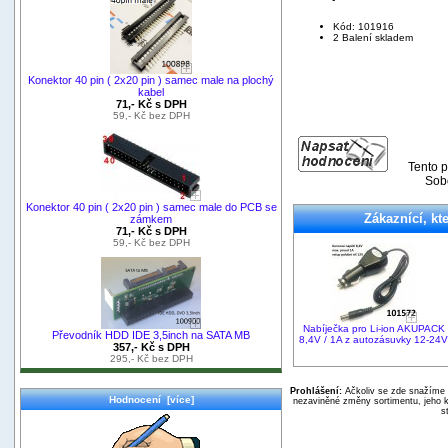
Kód: 101916
2 Balení skladem
Konektor 40 pin ( 2x20 pin ) samec male na plochý
kabel
71,- Kč s DPH
59,- Kč bez DPH
Tento p
Sobo
Konektor 40 pin ( 2x20 pin ) samec male do PCB se
Zákaznící, kte
zámkem
71,- Kč s DPH
59,- Kč bez DPH
Nabíječka pro Li-ion AKUPACK
Převodník HDD IDE 3,5inch na SATA MB
8,4V / 1A z autozásuvky 12-24
357,- Kč s DPH
295,- Kč bez DPH
Prohlášení:
Ačkoliv se zde snažíme p
Hodnocení [více]
nezaviněné změny sortimentu, jeho k
s