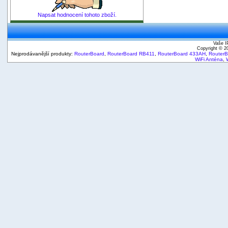
Napsat hodnocení tohoto zboží.
Vaše I
Copyright © 
Nejprodávanější produkty:
RouterBoard
,
RouterBoard RB411
,
RouterBoard 433AH
,
Router
WiFi Anténa
,