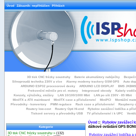
Úvod
Zákazník: nepřihlášen
Přihlásit
3D tisk CNC frézky soustruhy
Baterie akumulátory nabíječky
Bezpečn
Silnoproudá technika 230V a více
Alarmy modemy trackery GSM GPS
Auto do
ARDUINO ESP32 procesorové desky
ARDUINO LCD DISPLAY
BMS JKBMS
Frekvenční měniče pro el. motory
Integrované obvody
Kabely vodiče
Konzoly, výložníky, stožáry
LAN 10/100/1000 Mbit
LAN po síti 230V - 85 Mbit
MiniITX a ATX mainboard
MiniITX case a příslušenství
MiniPCI
Montážní mate
Převodníky - konvertory
PWM regulace
Rack case a příslušenství
Raspberry d
Routery low-cost
Routery Opti Hi-end
Rybolov zavážecí lodička a přísl
Tiskové servery a převodníky USB
TV příslušenství i k UPC
Ventil
Úvod
::
Rybolov zavážecí lo
dálkové ovládání GPS BON
Kategorie
3D tisk CNC frézky soustruhy->
(132)
Rybolov zavážecí lodička a p