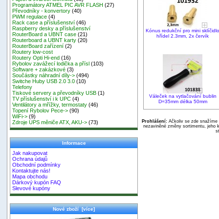
Programátory ATMEL PIC AVR FLASH
(27)
Převodníky - konvertory
(40)
PWM regulace
(4)
Rack case a příslušenství
(46)
Raspberry desky a příslušenství
Kónus redukční pro mini sklíčidl
RouterBoard a UBNT case
(21)
hřídel 2.3mm, 2x červík
Routerboard a UBNT karty
(20)
RouterBoard zařízení
(2)
Routery low-cost
Routery Opti Hi-end
(16)
Rybolov zavážecí lodička a přísl
(103)
Software + zakázkové
(3)
Součástky náhradní díly->
(494)
Switche Huby USB 2.0 3.0
(10)
Telefony
Tiskové servery a převodníky USB
(1)
Váleček na vytlačování bublin
TV příslušenství i k UPC
(4)
D=35mm délka 50mm
Ventilátory a mřížky, termostaty
(46)
Topení Rybolov Pece->
(90)
WiFi->
(9)
Prohlášení:
Ačkoliv se zde snažíme p
Zdroje UPS měniče ATX, AKU->
(73)
nezaviněné změny sortimentu, jeho k
s
Informace
Jak nakupovat
Ochrana údajů
Obchodní podmínky
Kontaktujte nás!
Mapa obchodu
Dárkový kupón FAQ
Slevové kupóny
Nové zboží [více]