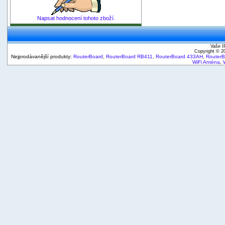
Napsat hodnocení tohoto zboží.
Vaše I
Copyright © 
Nejprodávanější produkty:
RouterBoard
,
RouterBoard RB411
,
RouterBoard 433AH
,
Router
WiFi Anténa
,