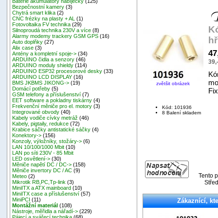
Baterie akumulátory nabíječky
(125)
Bezpečnostní kamery
(3)
Chytrá smart klika
(2)
CNC frézky na plasty + AL
(1)
Fotovoltaika FV technika
(29)
Kó
Silnoproudá technika 230V a více
(8)
Alarmy modemy trackery GSM GPS
(16)
hř
Auto doplňky
(27)
Alix case
(3)
47
Antény a kompletní spoje->
(34)
ARDUINO čidla a senzory
(46)
39,
ARDUINO moduly shieldy
(114)
ARDUINO ESP32 procesorové desky
(33)
Kó
ARDUINO LCD DISPLAY
(16)
mo
BMS JKBMS JIKONG->
(19)
zvětšit obrázek
Domácí potřeby
(5)
Fi
GSM telefony a příslušenství
(7)
EET software a pokladny tiskárny
(4)
Frekvenční měniče pro el. motory
(3)
Kód: 101936
Integrované obvody
(40)
8 Balení skladem
Kabely vodiče cívky metráž
(46)
Kabely, pigtaily, redukce
(72)
Krabice sáčky antistatické sáčky
(4)
Konektory->
(156)
Konzoly, výložníky, stožáry->
(6)
LAN 10/100/1000 Mbit
(10)
LAN po síti 230V - 85 Mbit
LED osvětlení->
(30)
Měniče napětí DC / DC->
(158)
Měniče invertory DC / AC
(9)
Tento p
Meteo
(2)
Střed
Mikrotik RB,PC,Tp-link
(3)
MiniITX a ATX mainboard
(10)
MiniITX case a příslušenství
(57)
MiniPCI
(11)
Zákaznící, kte
Montážní materiál
(108)
Nástroje, měřidla a nářadí->
(229)
Pájecí a svářecí technika
(68)