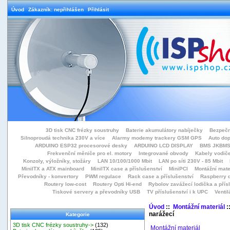
Úvod
Zákazník: nepřihlášen
Přihlásit
3D tisk CNC frézky soustruhy
Baterie akumulátory nabíječky
Bezpečn
Silnoproudá technika 230V a více
Alarmy modemy trackery GSM GPS
Auto do
ARDUINO ESP32 procesorové desky
ARDUINO LCD DISPLAY
BMS JKBMS
Frekvenční měniče pro el. motory
Integrované obvody
Kabely vodiče
Konzoly, výložníky, stožáry
LAN 10/100/1000 Mbit
LAN po síti 230V - 85 Mbit
MiniITX a ATX mainboard
MiniITX case a příslušenství
MiniPCI
Montážní mate
Převodníky - konvertory
PWM regulace
Rack case a příslušenství
Raspberry d
Routery low-cost
Routery Opti Hi-end
Rybolov zavážecí lodička a přísl
Tiskové servery a převodníky USB
TV příslušenství i k UPC
Ventil
Úvod
::
Montážní materiál
:
narážecí
Kategorie
3D tisk CNC frézky soustruhy->
(132)
Montážní materiál