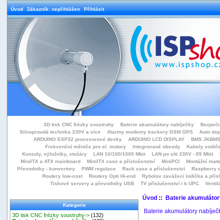
Úvod
Zákazník: nepřihlášen
Přihlásit
3D tisk CNC frézky soustruhy
Baterie akumulátory nabíječky
Bezpečn
Silnoproudá technika 230V a více
Alarmy modemy trackery GSM GPS
Auto do
ARDUINO ESP32 procesorové desky
ARDUINO LCD DISPLAY
BMS JKBMS
Frekvenční měniče pro el. motory
Integrované obvody
Kabely vodiče
Konzoly, výložníky, stožáry
LAN 10/100/1000 Mbit
LAN po síti 230V - 85 Mbit
MiniITX a ATX mainboard
MiniITX case a příslušenství
MiniPCI
Montážní mate
Převodníky - konvertory
PWM regulace
Rack case a příslušenství
Raspberry d
Routery low-cost
Routery Opti Hi-end
Rybolov zavážecí lodička a přísl
Tiskové servery a převodníky USB
TV příslušenství i k UPC
Ventil
Úvod
::
Baterie akumulátor
Kategorie
Baterie akumulátory nabíječ
3D tisk CNC frézky soustruhy->
(132)