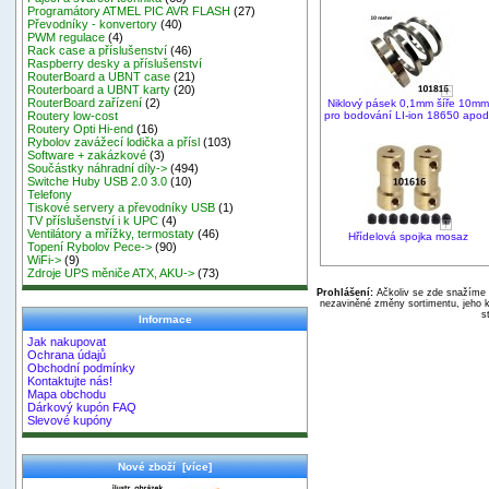
Programátory ATMEL PIC AVR FLASH
(27)
Převodníky - konvertory
(40)
PWM regulace
(4)
Rack case a příslušenství
(46)
Raspberry desky a příslušenství
RouterBoard a UBNT case
(21)
Routerboard a UBNT karty
(20)
RouterBoard zařízení
(2)
Niklový pásek 0,1mm šíře 10mm
pro bodování LI-ion 18650 apod
Routery low-cost
Routery Opti Hi-end
(16)
Rybolov zavážecí lodička a přísl
(103)
Software + zakázkové
(3)
Součástky náhradní díly->
(494)
Switche Huby USB 2.0 3.0
(10)
Telefony
Tiskové servery a převodníky USB
(1)
TV příslušenství i k UPC
(4)
Ventilátory a mřížky, termostaty
(46)
Hřídelová spojka mosaz
Topení Rybolov Pece->
(90)
WiFi->
(9)
Zdroje UPS měniče ATX, AKU->
(73)
Prohlášení:
Ačkoliv se zde snažíme p
nezaviněné změny sortimentu, jeho k
s
Informace
Jak nakupovat
Ochrana údajů
Obchodní podmínky
Kontaktujte nás!
Mapa obchodu
Dárkový kupón FAQ
Slevové kupóny
Nové zboží [více]