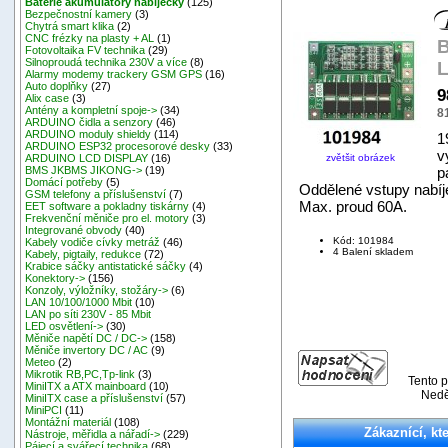
Baterie akumulátory nabíječky
(125)
Bezpečnostní kamery
(3)
Chytrá smart klika
(2)
CNC frézky na plasty + AL
(1)
B
Fotovoltaika FV technika
(29)
Silnoproudá technika 230V a více
(8)
L
Alarmy modemy trackery GSM GPS
(16)
Auto doplňky
(27)
9
Alix case
(3)
Antény a kompletní spoje->
(34)
8
ARDUINO čidla a senzory
(46)
ARDUINO moduly shieldy
(114)
1
ARDUINO ESP32 procesorové desky
(33)
v
zvětšit obrázek
ARDUINO LCD DISPLAY
(16)
p
BMS JKBMS JIKONG->
(19)
Domácí potřeby
(5)
Oddělené vstupy nabíje
GSM telefony a příslušenství
(7)
Max. proud 60A.
EET software a pokladny tiskárny
(4)
Frekvenční měniče pro el. motory
(3)
Integrované obvody
(40)
Kód: 101984
Kabely vodiče cívky metráž
(46)
4 Balení skladem
Kabely, pigtaily, redukce
(72)
Krabice sáčky antistatické sáčky
(4)
Konektory->
(156)
Konzoly, výložníky, stožáry->
(6)
LAN 10/100/1000 Mbit
(10)
LAN po síti 230V - 85 Mbit
LED osvětlení->
(30)
Měniče napětí DC / DC->
(158)
Měniče invertory DC / AC
(9)
Meteo
(2)
Mikrotik RB,PC,Tp-link
(3)
Tento p
MiniITX a ATX mainboard
(10)
Nedě
MiniITX case a příslušenství
(57)
MiniPCI
(11)
Montážní materiál
(108)
Zákaznící, kte
Nástroje, měřidla a nářadí->
(229)
Pájecí a svářecí technika
(68)