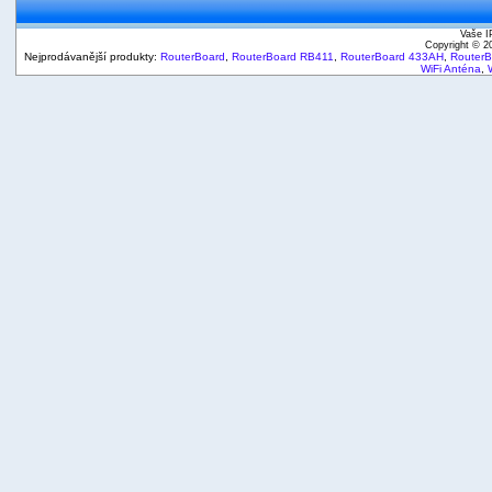
Vaše I
Copyright © 
Nejprodávanější produkty:
RouterBoard
,
RouterBoard RB411
,
RouterBoard 433AH
,
Router
WiFi Anténa
,