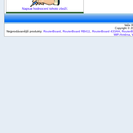
Napsat hodnocení tohoto zboží.
Vaše I
Copyright © 
Nejprodávanější produkty:
RouterBoard
,
RouterBoard RB411
,
RouterBoard 433AH
,
Router
WiFi Anténa
,