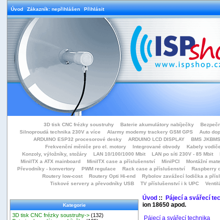
Úvod
Zákazník: nepřihlášen
Přihlásit
3D tisk CNC frézky soustruhy
Baterie akumulátory nabíječky
Bezpečn
Silnoproudá technika 230V a více
Alarmy modemy trackery GSM GPS
Auto do
ARDUINO ESP32 procesorové desky
ARDUINO LCD DISPLAY
BMS JKBMS
Frekvenční měniče pro el. motory
Integrované obvody
Kabely vodiče
Konzoly, výložníky, stožáry
LAN 10/100/1000 Mbit
LAN po síti 230V - 85 Mbit
MiniITX a ATX mainboard
MiniITX case a příslušenství
MiniPCI
Montážní mate
Převodníky - konvertory
PWM regulace
Rack case a příslušenství
Raspberry d
Routery low-cost
Routery Opti Hi-end
Rybolov zavážecí lodička a přísl
Tiskové servery a převodníky USB
TV příslušenství i k UPC
Ventil
Úvod
::
Pájecí a svářecí te
ion 18650 apod.
Kategorie
3D tisk CNC frézky soustruhy->
(132)
Pájecí a svářecí technika