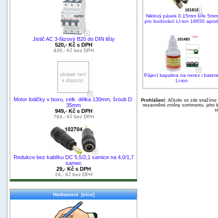
Niklový pásek 0,15mm šíře 5mm
pro bodování LI-ion 18650 apod
Jistič AC 3-fázový B20 do DIN lišty
520,- Kč s DPH
430,- Kč bez DPH
Pájecí kapalina na nerez i bateri
Li-ion
Motor lodičky v boxu, celk. délka 130mm, šroub D:
Prohlášení:
Ačkoliv se zde snažíme p
35mm
nezaviněné změny sortimentu, jeho k
s
949,- Kč s DPH
784,- Kč bez DPH
Redukce bez kablíku DC 5,5/2,1 samice na 4,0/1,7
samec
29,- Kč s DPH
24,- Kč bez DPH
Hodnocení [více]