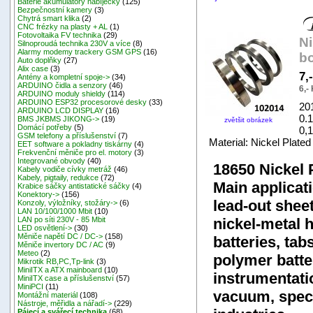
Baterie akumulátory nabíječky
(125)
Bezpečnostní kamery
(3)
Chytrá smart klika
(2)
CNC frézky na plasty + AL
(1)
Fotovoltaika FV technika
(29)
N
Silnoproudá technika 230V a více
(8)
Alarmy modemy trackery GSM GPS
(16)
bo
Auto doplňky
(27)
Alix case
(3)
7,
Antény a kompletní spoje->
(34)
ARDUINO čidla a senzory
(46)
6,-
ARDUINO moduly shieldy
(114)
ARDUINO ESP32 procesorové desky
(33)
20
ARDUINO LCD DISPLAY
(16)
0.
BMS JKBMS JIKONG->
(19)
zvětšit obrázek
Domácí potřeby
(5)
0,
GSM telefony a příslušenství
(7)
Material: Nickel Plated 
EET software a pokladny tiskárny
(4)
Frekvenční měniče pro el. motory
(3)
Integrované obvody
(40)
18650 Nickel 
Kabely vodiče cívky metráž
(46)
Kabely, pigtaily, redukce
(72)
Main applicat
Krabice sáčky antistatické sáčky
(4)
Konektory->
(156)
lead-out sheet
Konzoly, výložníky, stožáry->
(6)
LAN 10/100/1000 Mbit
(10)
nickel-metal h
LAN po síti 230V - 85 Mbit
LED osvětlení->
(30)
Měniče napětí DC / DC->
(158)
batteries, tab
Měniče invertory DC / AC
(9)
Meteo
(2)
polymer batte
Mikrotik RB,PC,Tp-link
(3)
MiniITX a ATX mainboard
(10)
instrumentati
MiniITX case a příslušenství
(57)
MiniPCI
(11)
vacuum, speci
Montážní materiál
(108)
Nástroje, měřidla a nářadí->
(229)
Pájecí a svářecí technika
(68)