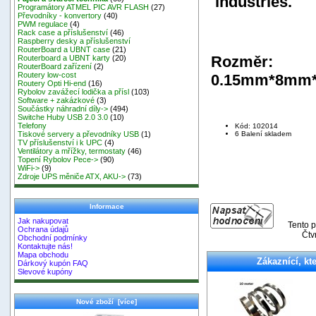
industries.
Programátory ATMEL PIC AVR FLASH
(27)
Převodníky - konvertory
(40)
PWM regulace
(4)
Rack case a příslušenství
(46)
Raspberry desky a příslušenství
RouterBoard a UBNT case
(21)
Rozměr:
Routerboard a UBNT karty
(20)
RouterBoard zařízení
(2)
Routery low-cost
0.15mm*8mm
Routery Opti Hi-end
(16)
Rybolov zavážecí lodička a přísl
(103)
Software + zakázkové
(3)
Součástky náhradní díly->
(494)
Switche Huby USB 2.0 3.0
(10)
Telefony
Kód: 102014
6 Balení skladem
Tiskové servery a převodníky USB
(1)
TV příslušenství i k UPC
(4)
Ventilátory a mřížky, termostaty
(46)
Topení Rybolov Pece->
(90)
WiFi->
(9)
Zdroje UPS měniče ATX, AKU->
(73)
Informace
Jak nakupovat
Tento p
Ochrana údajů
Čtv
Obchodní podmínky
Kontaktujte nás!
Mapa obchodu
Zákaznící, kte
Dárkový kupón FAQ
Slevové kupóny
Nové zboží [více]