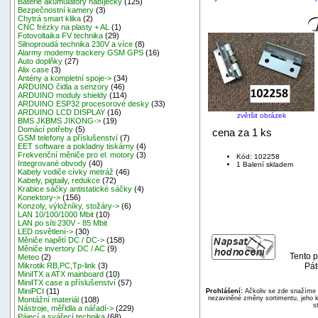
Baterie akumulátory nabíječky
(125)
Bezpečnostní kamery
(3)
Chytrá smart klika
(2)
CNC frézky na plasty + AL
(1)
Fotovoltaika FV technika
(29)
Silnoproudá technika 230V a více
(8)
Alarmy modemy trackery GSM GPS
(16)
Auto doplňky
(27)
Alix case
(3)
Antény a kompletní spoje->
(34)
ARDUINO čidla a senzory
(46)
ARDUINO moduly shieldy
(114)
ARDUINO ESP32 procesorové desky
(33)
ARDUINO LCD DISPLAY
(16)
zvětšit obrázek
BMS JKBMS JIKONG->
(19)
Domácí potřeby
(5)
cena za 1 ks
GSM telefony a příslušenství
(7)
EET software a pokladny tiskárny
(4)
Frekvenční měniče pro el. motory
(3)
Kód: 102258
Integrované obvody
(40)
1 Balení skladem
Kabely vodiče cívky metráž
(46)
Kabely, pigtaily, redukce
(72)
Krabice sáčky antistatické sáčky
(4)
Konektory->
(156)
Konzoly, výložníky, stožáry->
(6)
LAN 10/100/1000 Mbit
(10)
LAN po síti 230V - 85 Mbit
LED osvětlení->
(30)
Měniče napětí DC / DC->
(158)
Měniče invertory DC / AC
(9)
Tento p
Meteo
(2)
Pát
Mikrotik RB,PC,Tp-link
(3)
MiniITX a ATX mainboard
(10)
MiniITX case a příslušenství
(57)
MiniPCI
(11)
Prohlášení:
Ačkoliv se zde snažíme p
nezaviněné změny sortimentu, jeho k
Montážní materiál
(108)
s
Nástroje, měřidla a nářadí->
(229)
Pájecí a svářecí technika
(68)