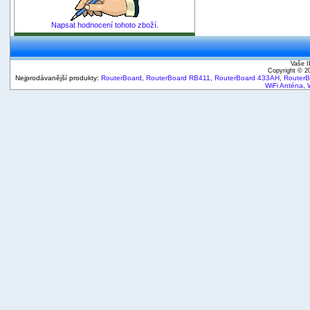
Napsat hodnocení tohoto zboží.
Vaše I
Copyright © 
Nejprodávanější produkty:
RouterBoard
,
RouterBoard RB411
,
RouterBoard 433AH
,
Router
WiFi Anténa
,