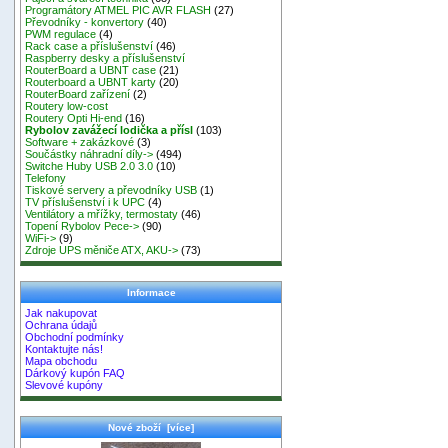
Programátory ATMEL PIC AVR FLASH
(27)
Převodníky - konvertory
(40)
PWM regulace
(4)
Rack case a příslušenství
(46)
Raspberry desky a příslušenství
RouterBoard a UBNT case
(21)
Routerboard a UBNT karty
(20)
RouterBoard zařízení
(2)
Routery low-cost
Routery Opti Hi-end
(16)
Rybolov zavážecí lodička a přísl
(103)
Software + zakázkové
(3)
Součástky náhradní díly->
(494)
Switche Huby USB 2.0 3.0
(10)
Telefony
Tiskové servery a převodníky USB
(1)
TV příslušenství i k UPC
(4)
Ventilátory a mřížky, termostaty
(46)
Topení Rybolov Pece->
(90)
WiFi->
(9)
Zdroje UPS měniče ATX, AKU->
(73)
Informace
Jak nakupovat
Ochrana údajů
Obchodní podmínky
Kontaktujte nás!
Mapa obchodu
Dárkový kupón FAQ
Slevové kupóny
Nové zboží [více]