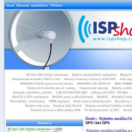
Úvod
Zákazník: nepřihlášen
Přihlásit
3D tisk CNC frézky soustruhy
Baterie akumulátory nabíječky
Bezpečn
Silnoproudá technika 230V a více
Alarmy modemy trackery GSM GPS
Auto do
ARDUINO ESP32 procesorové desky
ARDUINO LCD DISPLAY
BMS JKBMS
Frekvenční měniče pro el. motory
Integrované obvody
Kabely vodiče
Konzoly, výložníky, stožáry
LAN 10/100/1000 Mbit
LAN po síti 230V - 85 Mbit
MiniITX a ATX mainboard
MiniITX case a příslušenství
MiniPCI
Montážní mate
Převodníky - konvertory
PWM regulace
Rack case a příslušenství
Raspberry d
Routery low-cost
Routery Opti Hi-end
Rybolov zavážecí lodička a přísl
Tiskové servery a převodníky USB
TV příslušenství i k UPC
Ventil
Úvod
::
Rybolov zavážecí lo
GPS i bez GPS
Kategorie
3D tisk CNC frézky soustruhy->
(132)
Rybolov zavážecí lodička a p