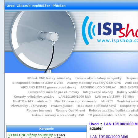
Úvod
Zákazník: nepřihlášen
Přihlásit
3D tisk CNC frézky soustruhy
Baterie akumulátory nabíječky
Bezpečn
Silnoproudá technika 230V a více
Alarmy modemy trackery GSM GPS
Auto do
ARDUINO ESP32 procesorové desky
ARDUINO LCD DISPLAY
BMS JKBMS
Frekvenční měniče pro el. motory
Integrované obvody
Kabely vodiče
Konzoly, výložníky, stožáry
LAN 10/100/1000 Mbit
LAN po síti 230V - 85 Mbit
MiniITX a ATX mainboard
MiniITX case a příslušenství
MiniPCI
Montážní mate
Převodníky - konvertory
PWM regulace
Rack case a příslušenství
Raspberry d
Routery low-cost
Routery Opti Hi-end
Rybolov zavážecí lodička a přísl
Tiskové servery a převodníky USB
TV příslušenství i k UPC
Ventil
Úvod
::
LAN 10/100/1000 M
adapter
Kategorie
3D tisk CNC frézky soustruhy->
(132)
LAN 10/100/1000 Mbit