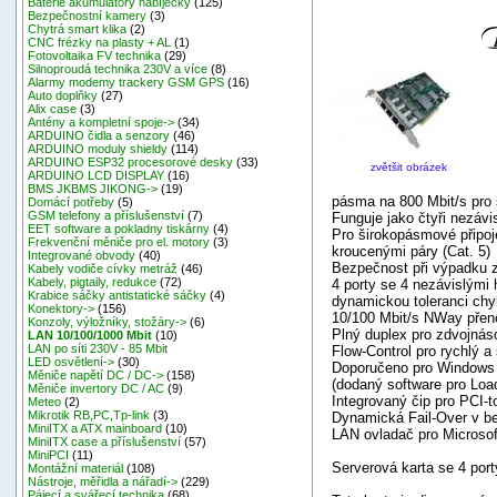
Baterie akumulátory nabíječky
(125)
Bezpečnostní kamery
(3)
Chytrá smart klika
(2)
CNC frézky na plasty + AL
(1)
Fotovoltaika FV technika
(29)
Silnoproudá technika 230V a více
(8)
Alarmy modemy trackery GSM GPS
(16)
Auto doplňky
(27)
Alix case
(3)
Antény a kompletní spoje->
(34)
ARDUINO čidla a senzory
(46)
ARDUINO moduly shieldy
(114)
ARDUINO ESP32 procesorové desky
(33)
zvětšit obrázek
ARDUINO LCD DISPLAY
(16)
BMS JKBMS JIKONG->
(19)
pásma na 800 Mbit/s pro 
Domácí potřeby
(5)
GSM telefony a příslušenství
(7)
Funguje jako čtyři nezávi
EET software a pokladny tiskárny
(4)
Pro širokopásmové připoje
Frekvenční měniče pro el. motory
(3)
kroucenými páry (Cat. 5)
Integrované obvody
(40)
Bezpečnost při výpadku z
Kabely vodiče cívky metráž
(46)
Kabely, pigtaily, redukce
(72)
4 porty se 4 nezávislými h
Krabice sáčky antistatické sáčky
(4)
dynamickou toleranci chy
Konektory->
(156)
10/100 Mbit/s NWay přeno
Konzoly, výložníky, stožáry->
(6)
Plný duplex pro zdvojnáso
LAN 10/100/1000 Mbit
(10)
LAN po síti 230V - 85 Mbit
Flow-Control pro rychlý a
LED osvětlení->
(30)
Doporučeno pro Windows
Měniče napětí DC / DC->
(158)
(dodaný software pro Loa
Měniče invertory DC / AC
(9)
Integrovaný čip pro PCI-t
Meteo
(2)
Mikrotik RB,PC,Tp-link
(3)
Dynamická Fail-Over v b
MiniITX a ATX mainboard
(10)
LAN ovladač pro Microsof
MiniITX case a příslušenství
(57)
MiniPCI
(11)
Serverová karta se 4 port
Montážní materiál
(108)
Nástroje, měřidla a nářadí->
(229)
Pájecí a svářecí technika
(68)