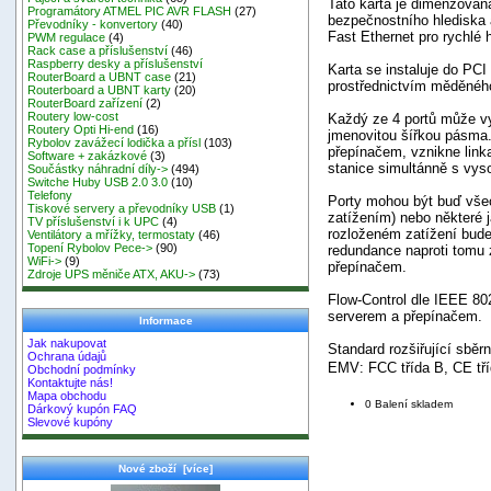
Tato karta je dimenzována
Programátory ATMEL PIC AVR FLASH
(27)
bezpečnostního hlediska a
Převodníky - konvertory
(40)
Fast Ethernet pro rychlé h
PWM regulace
(4)
Rack case a příslušenství
(46)
Raspberry desky a příslušenství
Karta se instaluje do PCI 
RouterBoard a UBNT case
(21)
prostřednictvím měděnéh
Routerboard a UBNT karty
(20)
RouterBoard zařízení
(2)
Routery low-cost
Každý ze 4 portů může vyt
Routery Opti Hi-end
(16)
jmenovitou šířkou pásma.
Rybolov zavážecí lodička a přísl
(103)
přepínačem, vznikne link
Software + zakázkové
(3)
stanice simultánně s vyso
Součástky náhradní díly->
(494)
Switche Huby USB 2.0 3.0
(10)
Telefony
Porty mohou být buď všec
Tiskové servery a převodníky USB
(1)
zatížením) nebo některé j
TV příslušenství i k UPC
(4)
rozloženém zatížení bude
Ventilátory a mřížky, termostaty
(46)
Topení Rybolov Pece->
(90)
redundance naproti tomu 
WiFi->
(9)
přepínačem.
Zdroje UPS měniče ATX, AKU->
(73)
Flow-Control dle IEEE 8
serverem a přepínačem.
Informace
Jak nakupovat
Standard rozšiřující sběrn
Ochrana údajů
EMV: FCC třída B, CE tří
Obchodní podmínky
Kontaktujte nás!
Mapa obchodu
0 Balení skladem
Dárkový kupón FAQ
Slevové kupóny
Nové zboží [více]