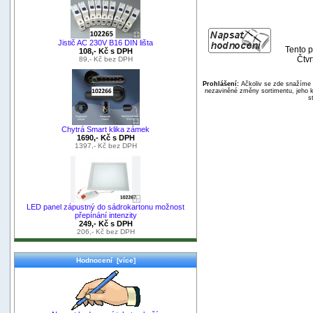
Jistič AC 230V B16 DIN lišta
Tento p
108,- Kč s DPH
Čtvr
89,- Kč bez DPH
Prohlášení:
Ačkoliv se zde snažíme p
nezaviněné změny sortimentu, jeho k
s
Chytrá Smart klika zámek
1690,- Kč s DPH
1397,- Kč bez DPH
LED panel zápustný do sádrokartonu možnost
přepínání intenzity
249,- Kč s DPH
206,- Kč bez DPH
Hodnocení [více]