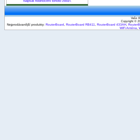
Napsat hodnocení tohoto zboží.
Vaše I
Copyright © 
Nejprodávanější produkty:
RouterBoard
,
RouterBoard RB411
,
RouterBoard 433AH
,
Router
WiFi Anténa
,