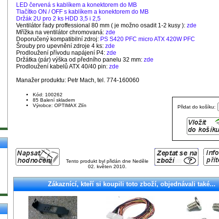
LED červená s kablíkem a konektorem do MB
Tlačítko ON / OFF s kablíkem a konektorem do MB
Držák 2U pro 2 ks HDD 3,5 i 2,5
Ventilátor řady proffessional 80 mm ( je možno osadit 1-2 kusy ):
zde
Mřížka na ventilátor chromovaná:
zde
Doporučený kompatibilní zdroj:
PS S420 PFC micro ATX 420W PFC
Šrouby pro upevnění zdroje 4 ks:
zde
Prodloužení přívodu napájení P4:
zde
Držátka (pár) výška od předního panelu 32 mm:
zde
Prodloužení kabelů ATX 40/40 pin:
zde
Manažer produktu: Petr Mach, tel. 774-160060
Kód: 100262
85 Balení skladem
Výrobce: OPTIMAX Zlín
Přidat do košíku:
Tento produkt byl přidán dne Neděle
02. květen 2010.
Zákaznící, kteří si koupili toto zboží, objednávali také...