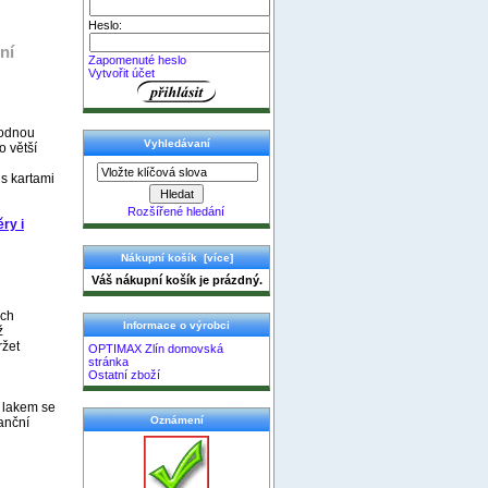
Heslo:
ní
Zapomenuté heslo
Vytvořit účet
hodnou
Vyhledávaní
o větší
s kartami
Rozšířené hledání
ěry i
Nákupní košík [více]
Váš nákupní košík je prázdný.
ých
Informace o výrobci
ž
ržet
OPTIMAX Zlín domovská
stránka
Ostatní zboží
m lakem se
Oznámení
tanční