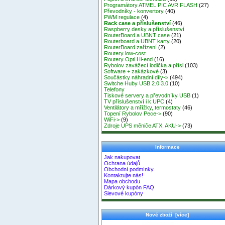
Programátory ATMEL PIC AVR FLASH
(27)
Převodníky - konvertory
(40)
PWM regulace
(4)
Rack case a příslušenství
(46)
Raspberry desky a příslušenství
RouterBoard a UBNT case
(21)
Routerboard a UBNT karty
(20)
RouterBoard zařízení
(2)
Routery low-cost
Routery Opti Hi-end
(16)
Rybolov zavážecí lodička a přísl
(103)
Software + zakázkové
(3)
Součástky náhradní díly->
(494)
Switche Huby USB 2.0 3.0
(10)
Telefony
Tiskové servery a převodníky USB
(1)
TV příslušenství i k UPC
(4)
Ventilátory a mřížky, termostaty
(46)
Topení Rybolov Pece->
(90)
WiFi->
(9)
Zdroje UPS měniče ATX, AKU->
(73)
Informace
Jak nakupovat
Ochrana údajů
Obchodní podmínky
Kontaktujte nás!
Mapa obchodu
Dárkový kupón FAQ
Slevové kupóny
Nové zboží [více]