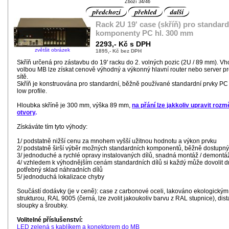
Zboží 34/46
Rack 2U 19' case (skříň) pro standard
komponenty PC hl. 300 mm
2293,- Kč s DPH
zvětšit obrázek
1895,- Kč bez DPH
Skříň určená pro zástavbu do 19' racku do 2. volných pozic (2U / 89 mm). V
volbou MB lze získat cenově výhodný a výkonný hlavní router nebo server pr
sítě.
Skříň je konstruována pro standardní, běžně používané standardní prvky PC 
low profile.
Hloubka skříně je 300 mm, výška 89 mm,
na přání lze jakkoliv upravit rozm
otvory
.
Získáváte tím tyto výhody:
1/ podstatně nižší cenu za mnohem vyšší užitnou hodnotu a výkon prvku
2/ podstatně širší výběr možných standardních komponentů, běžně dostupn
3/ jednoduché a rychlé opravy instalovaných dílů, snadná montáž / demontá
4/ vzhledem k výhodnějším cenám standardních dílů si každý může dovolit d
potřebný sklad náhradních dílů
5/ jednoduchá lokalizace chyby
Součástí dodávky (je v ceně): case z carbonové oceli, lakováno ekologický
strukturou, RAL 9005 (černá, lze zvolit jakoukoliv barvu z RAL stupnice), dis
sloupky a šroubky.
Volitelné příslušenství:
LED zelená s kablíkem a konektorem do MB