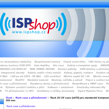
rie akumulátory nabíječky
Bezpečnostní kamery
Chytrá smart klika
CNC frézky na pl
odemy trackery GSM GPS
Auto doplňky
Alix case
Antény a kompletní spoje
ARDUIN
ARDUINO LCD DISPLAY
BMS JKBMS JIKONG
Domácí potřeby
GSM telefony a přísluše
Integrované obvody
Kabely vodiče cívky metráž
Kabely, pigtaily, redukce
Krabice sá
0 Mbit
LAN po síti 230V - 85 Mbit
LED osvětlení
Měniče napětí DC / DC
Měniče inver
íslušenství
MiniPCI
Montážní materiál
Nástroje, měřidla a nářadí
Pájecí a svářecí te
k case a příslušenství
Raspberry desky a příslušenství
RouterBoard a UBNT case
Ro
nd
Rybolov zavážecí lodička a přísl
Software + zakázkové
Součástky náhradní díly
SB
TV příslušenství i k UPC
Ventilátory a mřížky, termostaty
Topení Rybolov Pece
Wi
Úvod
::
Rack case a příslušenství
:: Rack 2U 19' case (skříň) pro standardní kompone
300 mm
Rack case a příslušenství