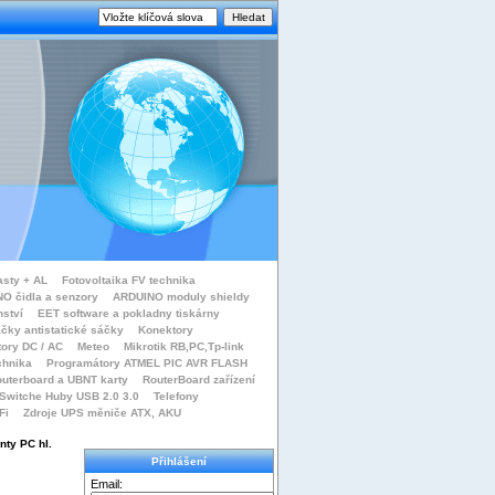
asty + AL
Fotovoltaika FV technika
O čidla a senzory
ARDUINO moduly shieldy
nství
EET software a pokladny tiskárny
čky antistatické sáčky
Konektory
tory DC / AC
Meteo
Mikrotik RB,PC,Tp-link
chnika
Programátory ATMEL PIC AVR FLASH
uterboard a UBNT karty
RouterBoard zařízení
Switche Huby USB 2.0 3.0
Telefony
Fi
Zdroje UPS měniče ATX, AKU
nty PC hl.
Přihlášení
Email: