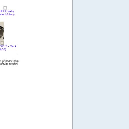
 HDD hrubý
lava křížový
5/3,5 - Rack
kříň)
ím případné námi
dřovat aktuální