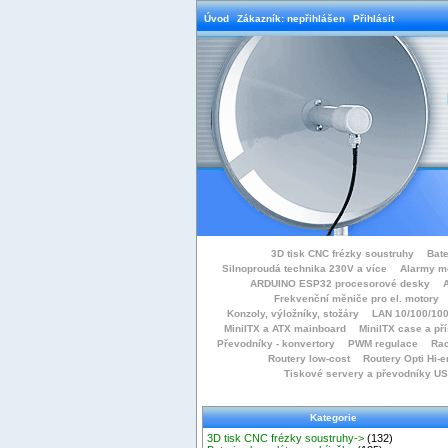
Úvod
Zákazník: nepřihlášen
Přihlásit
3D tisk CNC frézky soustruhy
Bate
Silnoproudá technika 230V a více
Alarmy m
ARDUINO ESP32 procesorové desky
Frekvenční měniče pro el. motory
Konzoly, výložníky, stožáry
LAN 10/100/100
MiniITX a ATX mainboard
MiniITX case a př
Převodníky - konvertory
PWM regulace
Rac
Routery low-cost
Routery Opti Hi-e
Tiskové servery a převodníky U
Kategorie
3D tisk CNC frézky soustruhy->
(132)