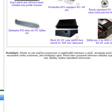
Krycí plech pro síťovou kartu
Ovislink low profile bracket
Prodlužka ATX napájení 40 / 40
Šroub standard PC
pin
závit nízká plochá h
Záslepka PCI slotu do PC výška
2U
Rack 2U 19' case (skříň) bez
Držák pro 2 ks HDD 2,
otvorů hl. 300 mm, lakovaná
3U 19' case (s
Prohlášení:
Ačkoliv se zde snažíme poskytovat co nejpřesnější informace o zboží, akceptujte pros
nezaviněné změny sortimentu, jeho konfiguraci apod. Pokud námi vystavené informace nebudou vyja
stav nabídky, budete neprodleně informováni.