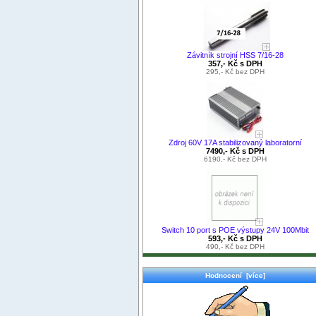
Závitník strojní HSS 7/16-28
357,- Kč s DPH
295,- Kč bez DPH
Zdroj 60V 17A stabilizovaný laboratorní
7490,- Kč s DPH
6190,- Kč bez DPH
Switch 10 port s POE výstupy 24V 100Mbit
593,- Kč s DPH
490,- Kč bez DPH
Hodnocení [více]