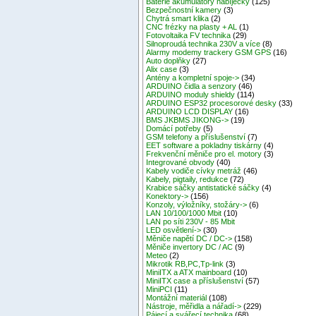
Baterie akumulátory nabíječky
(125)
Bezpečnostní kamery
(3)
Chytrá smart klika
(2)
CNC frézky na plasty + AL
(1)
Fotovoltaika FV technika
(29)
Silnoproudá technika 230V a více
(8)
Alarmy modemy trackery GSM GPS
(16)
Auto doplňky
(27)
Alix case
(3)
Antény a kompletní spoje->
(34)
ARDUINO čidla a senzory
(46)
ARDUINO moduly shieldy
(114)
ARDUINO ESP32 procesorové desky
(33)
ARDUINO LCD DISPLAY
(16)
BMS JKBMS JIKONG->
(19)
Domácí potřeby
(5)
GSM telefony a příslušenství
(7)
EET software a pokladny tiskárny
(4)
Frekvenční měniče pro el. motory
(3)
Integrované obvody
(40)
Kabely vodiče cívky metráž
(46)
Kabely, pigtaily, redukce
(72)
Krabice sáčky antistatické sáčky
(4)
Konektory->
(156)
Konzoly, výložníky, stožáry->
(6)
LAN 10/100/1000 Mbit
(10)
LAN po síti 230V - 85 Mbit
LED osvětlení->
(30)
Měniče napětí DC / DC->
(158)
Měniče invertory DC / AC
(9)
Meteo
(2)
Mikrotik RB,PC,Tp-link
(3)
MiniITX a ATX mainboard
(10)
MiniITX case a příslušenství
(57)
MiniPCI
(11)
Montážní materiál
(108)
Nástroje, měřidla a nářadí->
(229)
Pájecí a svářecí technika
(68)