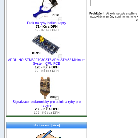
Prohlášení:
Ačkoliv se zde snažíme p
nezaviněné změny sortimentu, jeho k
s
Prak na ryby boilies kapry
71,- Kč s DPH
59,- Kč bez DPH
ARDUINO STM32F103C8T6 ARM STM32 Minimum
System CPU PCB
120,- Kč s DPH
99,- Kč bez DPH
Signalizátor elektronický pro udici na ryby pro
rybáře
236,- Kč s DPH
195,- Kč bez DPH
Hodnocení [více]