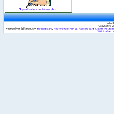
Napsat hodnocení tohoto zboží.
Vaše I
Copyright © 
Nejprodávanější produkty:
RouterBoard
,
RouterBoard RB411
,
RouterBoard 433AH
,
Router
WiFi Anténa
,