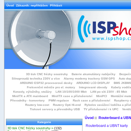
Úvod
Zákazník: nepřihlášen
Přihlásit
3D tisk CNC frézky soustruhy
Baterie akumulátory nabíječky
Bezpečn
Silnoproudá technika 230V a více
Alarmy modemy trackery GSM GPS
Auto do
ARDUINO ESP32 procesorové desky
ARDUINO LCD DISPLAY
BMS JKBMS
Frekvenční měniče pro el. motory
Integrované obvody
Kabely vodiče
Konzoly, výložníky, stožáry
LAN 10/100/1000 Mbit
LAN po síti 230V - 85 Mbit
MiniITX a ATX mainboard
MiniITX case a příslušenství
MiniPCI
Montážní mate
Převodníky - konvertory
PWM regulace
Rack case a příslušenství
Raspberry d
Routery low-cost
Routery Opti Hi-end
Rybolov zavážecí lodička a přísl
Tiskové servery a převodníky USB
TV příslušenství i k UPC
Ventil
Úvod
::
Routerboard a UBN
Kategorie
Routerboard a UBNT karty
3D tisk CNC frézky soustruhy->
(132)