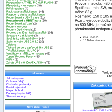
Programátory ATMEL PIC AVR FLASH
(27)
Provozní teplota: -20
Převodníky - konvertory
(40)
Spotřeba : min. 3W, 
PWM regulace
(4)
Váha: 82 g
Rack case a příslušenství
(46)
Raspberry desky a příslušenství
Rozměry: 150 x 105
RouterBoard a UBNT case
(21)
Pozn.: výrobce dodává
Routerboard a UBNT karty
(20)
RouterBoard zařízení
(2)
na 800 MHz je možné v
Routery low-cost
přetaktování nedoporuč
Routery Opti Hi-end
(16)
Rybolov zavážecí lodička a přísl
(103)
Software + zakázkové
(3)
Kód: 100025
Součástky náhradní díly->
(494)
10 Balení skladem
Switche Huby USB 2.0 3.0
(10)
Telefony
Tiskové servery a převodníky USB
(1)
TV příslušenství i k UPC
(4)
Ventilátory a mřížky, termostaty
(46)
Topení Rybolov Pece->
(90)
WiFi->
(9)
Zdroje UPS měniče ATX, AKU->
(73)
Tento p
Informace
Čtv
Jak nakupovat
Ochrana údajů
Obchodní podmínky
Zákaznící, kte
Kontaktujte nás!
Mapa obchodu
Dárkový kupón FAQ
Slevové kupóny
Nové zboží [více]
Karta miniPCI CM9 2,4/5G