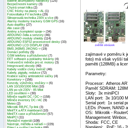
Baterie akumulátory nabíječky
(125)
Bezpečnostní kamery
(3)
Chytrá smart klika
(2)
CNC frézky na plasty + AL
(1)
Fotovoltaika FV technika
(29)
Silnoproudá technika 230V a více
(8)
Alarmy modemy trackery GSM GPS
(16)
Auto doplňky
(27)
Alix case
(3)
Antény a kompletní spoje->
(34)
ARDUINO čidla a senzory
(46)
ARDUINO moduly shieldy
(114)
ARDUINO ESP32 procesorové desky
(33)
zvětšit obrázek
ARDUINO LCD DISPLAY
(16)
BMS JKBMS JIKONG->
(19)
Domácí potřeby
(5)
zajímavé v poměru k je
GSM telefony a příslušenství
(7)
foto) má však vyšší t
EET software a pokladny tiskárny
(4)
Frekvenční měniče pro el. motory
(3)
paměti (128MB) a licen
Integrované obvody
(40)
Kabely vodiče cívky metráž
(46)
Kabely, pigtaily, redukce
(72)
Parametry:
Krabice sáčky antistatické sáčky
(4)
Konektory->
(156)
Procesor: Atheros A
Konzoly, výložníky, stožáry->
(6)
LAN 10/100/1000 Mbit
(10)
Paměť SDRAM: 128
LAN po síti 230V - 85 Mbit
Sloty: 3x miniPCI
LED osvětlení->
(30)
Měniče napětí DC / DC->
(158)
LAN port: 3x 10/100 M
Měniče invertory DC / AC
(9)
Serial port: 1x serial
Meteo
(2)
LEDs :Power, NAND act
Mikrotik RB,PC,Tp-link
(3)
MiniITX a ATX mainboard
(10)
OS: Mikrotik - Router
MiniITX case a příslušenství
(57)
Management: Winbox,
MiniPCI
(11)
Montážní materiál
(108)
Shoda: FCC, CE
Nástroje, měřidla a nářadí->
(229)
Napájení: PoE: 16 - 2
Pájecí a svářecí technika
(68)