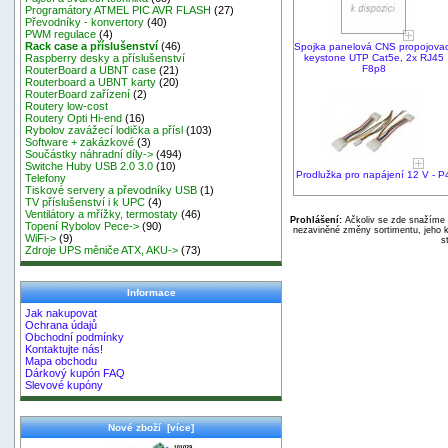
Programátory ATMEL PIC AVR FLASH
(27)
Převodníky - konvertory
(40)
PWM regulace
(4)
Rack case a příslušenství
(46)
Spojka panelová CNS propojovac
keystone UTP Cat5e, 2x RJ45
Raspberry desky a příslušenství
F8p8
RouterBoard a UBNT case
(21)
Routerboard a UBNT karty
(20)
RouterBoard zařízení
(2)
Routery low-cost
Routery Opti Hi-end
(16)
Rybolov zavážecí lodička a přísl
(103)
Software + zakázkové
(3)
Součástky náhradní díly->
(494)
Switche Huby USB 2.0 3.0
(10)
Prodlužka pro napájení 12 V - P
Telefony
Tiskové servery a převodníky USB
(1)
TV příslušenství i k UPC
(4)
Ventilátory a mřížky, termostaty
(46)
Prohlášení:
Ačkoliv se zde snažíme p
Topení Rybolov Pece->
(90)
nezaviněné změny sortimentu, jeho k
WiFi->
(9)
s
Zdroje UPS měniče ATX, AKU->
(73)
Informace
Jak nakupovat
Ochrana údajů
Obchodní podmínky
Kontaktujte nás!
Mapa obchodu
Dárkový kupón FAQ
Slevové kupóny
Nové zboží [více]