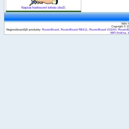
Napsat hodnocení tohoto zboží.
Vaše I
Copyright © 
Nejprodávanější produkty:
RouterBoard
,
RouterBoard RB411
,
RouterBoard 433AH
,
Router
WiFi Anténa
,