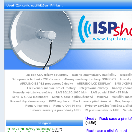
Úvod
Zákazník: nepřihlášen
Přihlásit
3D tisk CNC frézky soustruhy
Baterie akumulátory nabíječky
Bezpečn
Silnoproudá technika 230V a více
Alarmy modemy trackery GSM GPS
Auto do
ARDUINO ESP32 procesorové desky
ARDUINO LCD DISPLAY
BMS JKBMS
Frekvenční měniče pro el. motory
Integrované obvody
Kabely vodiče
Konzoly, výložníky, stožáry
LAN 10/100/1000 Mbit
LAN po síti 230V - 85 Mbit
MiniITX a ATX mainboard
MiniITX case a příslušenství
MiniPCI
Montážní mate
Převodníky - konvertory
PWM regulace
Rack case a příslušenství
Raspberry d
Routery low-cost
Routery Opti Hi-end
Rybolov zavážecí lodička a přísl
Tiskové servery a převodníky USB
TV příslušenství i k UPC
Ventil
Úvod
::
Rack case a příslu
(skříň)
Kategorie
3D tisk CNC frézky soustruhy->
(132)
Rack case a příslušenství