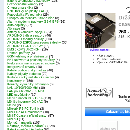
Baterie akumulátory nabíječky
(125)
Bezpečnostní kamery
(3)
Chytrá smart klika
(2)
CNC frézky na plasty + AL
(1)
Fotovoltaika FV technika
(29)
Držá
Silnoproudá technika 230V a více
(8)
Alarmy modemy trackery GSM GPS
(16)
case
Auto doplňky
(27)
Alix case
(3)
260,
Antény a kompletní spoje->
(34)
ARDUINO čidla a senzory
(46)
215,- 
ARDUINO moduly shieldy
(114)
ARDUINO ESP32 procesorové desky
(33)
ARDUINO LCD DISPLAY
(16)
BMS JKBMS JIKONG->
(19)
zvětšit obrázek
Domácí potřeby
(5)
Kód: 100289
GSM telefony a příslušenství
(7)
11 Balení skladem
EET software a pokladny tiskárny
(4)
Výrobce: OPTIMAX Zlín
Frekvenční měniče pro el. motory
(3)
Integrované obvody
(40)
Kabely vodiče cívky metráž
(46)
Kabely, pigtaily, redukce
(72)
Krabice sáčky antistatické sáčky
(4)
Konektory->
(156)
Konzoly, výložníky, stožáry->
(6)
LAN 10/100/1000 Mbit
(10)
LAN po síti 230V - 85 Mbit
LED osvětlení->
(30)
Tento p
Měniče napětí DC / DC->
(158)
Pát
Měniče invertory DC / AC
(9)
Meteo
(2)
Mikrotik RB,PC,Tp-link
(3)
Zákaznící, kte
MiniITX a ATX mainboard
(10)
MiniITX case a příslušenství
(57)
MiniPCI
(11)
Montážní materiál
(108)
Nástroje, měřidla a nářadí->
(229)
Pájecí a svářecí technika
(68)