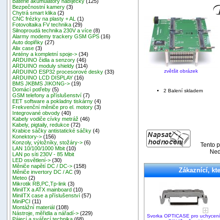
Baterie akumulátory nabíječky
(125)
Bezpečnostní kamery
(3)
Chytrá smart klika
(2)
CNC frézky na plasty + AL
(1)
Fotovoltaika FV technika
(29)
Silnoproudá technika 230V a více
(8)
Alarmy modemy trackery GSM GPS
(16)
Auto doplňky
(27)
Alix case
(3)
Antény a kompletní spoje->
(34)
ARDUINO čidla a senzory
(46)
ARDUINO moduly shieldy
(114)
zvětšit obrázek
ARDUINO ESP32 procesorové desky
(33)
ARDUINO LCD DISPLAY
(16)
BMS JKBMS JIKONG->
(19)
Domácí potřeby
(5)
2 Balení skladem
GSM telefony a příslušenství
(7)
EET software a pokladny tiskárny
(4)
Frekvenční měniče pro el. motory
(3)
Integrované obvody
(40)
Kabely vodiče cívky metráž
(46)
Kabely, pigtaily, redukce
(72)
Krabice sáčky antistatické sáčky
(4)
Konektory->
(156)
Konzoly, výložníky, stožáry->
(6)
Tento p
LAN 10/100/1000 Mbit
(10)
Ned
LAN po síti 230V - 85 Mbit
LED osvětlení->
(30)
Měniče napětí DC / DC->
(158)
Zákaznící, kte
Měniče invertory DC / AC
(9)
Meteo
(2)
Mikrotik RB,PC,Tp-link
(3)
MiniITX a ATX mainboard
(10)
MiniITX case a příslušenství
(57)
MiniPCI
(11)
Montážní materiál
(108)
Nástroje, měřidla a nářadí->
(229)
Svorka OPTICASE pro uchycen
Pájecí a svářecí technika
(68)