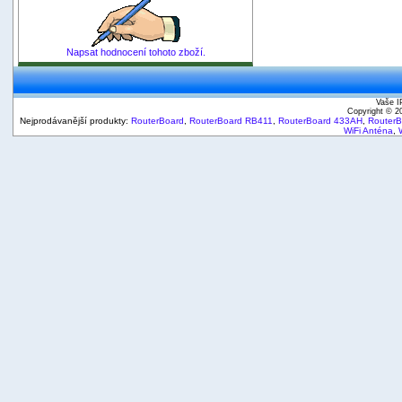
Napsat hodnocení tohoto zboží.
Vaše I
Copyright © 
Nejprodávanější produkty:
RouterBoard
,
RouterBoard RB411
,
RouterBoard 433AH
,
Router
WiFi Anténa
,