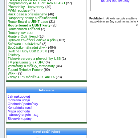
na DIN lištu šroubky
Programátory ATMEL PIC AVR FLASH
(27)
Převodníky - konvertory
(40)
PWM regulace
(4)
Rack case a příslušenství
(46)
Raspberry desky a příslušenství
Prohlášení:
Ačkoliv se zde snažíme p
RouterBoard a UBNT case
(21)
nezaviněné změny sortimentu, jeho k
s
Routerboard a UBNT karty
(20)
RouterBoard zařízení
(2)
Routery low-cost
Routery Opti Hi-end
(16)
Rybolov zavážecí lodička a přísl
(103)
Software + zakázkové
(3)
Součástky náhradní díly->
(494)
Switche Huby USB 2.0 3.0
(10)
Telefony
Tiskové servery a převodníky USB
(1)
TV příslušenství i k UPC
(4)
Ventilátory a mřížky, termostaty
(46)
Topení Rybolov Pece->
(90)
WiFi->
(9)
Zdroje UPS měniče ATX, AKU->
(73)
Informace
Jak nakupovat
Ochrana údajů
Obchodní podmínky
Kontaktujte nás!
Mapa obchodu
Dárkový kupón FAQ
Slevové kupóny
Nové zboží [více]