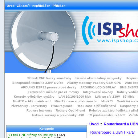
Úvod
Zákazník: nepřihlášen
Přihlásit
3D tisk CNC frézky soustruhy
Baterie akumulátory nabíječky
Bezpečn
Silnoproudá technika 230V a více
Alarmy modemy trackery GSM GPS
Auto do
ARDUINO ESP32 procesorové desky
ARDUINO LCD DISPLAY
BMS JKBMS
Frekvenční měniče pro el. motory
Integrované obvody
Kabely vodiče
Konzoly, výložníky, stožáry
LAN 10/100/1000 Mbit
LAN po síti 230V - 85 Mbit
MiniITX a ATX mainboard
MiniITX case a příslušenství
MiniPCI
Montážní mate
Převodníky - konvertory
PWM regulace
Rack case a příslušenství
Raspberry d
Routery low-cost
Routery Opti Hi-end
Rybolov zavážecí lodička a přísl
Tiskové servery a převodníky USB
TV příslušenství i k UPC
Ventil
Úvod
::
Routerboard a UBN
Kategorie
Routerboard a UBNT karty
3D tisk CNC frézky soustruhy->
(132)