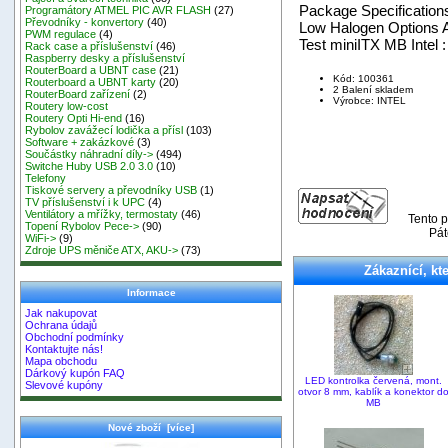
Package Specification
Programátory ATMEL PIC AVR FLASH
(27)
Převodníky - konvertory
(40)
Low Halogen Options 
PWM regulace
(4)
Test miniITX MB Intel 
Rack case a příslušenství
(46)
Raspberry desky a příslušenství
RouterBoard a UBNT case
(21)
Kód: 100361
Routerboard a UBNT karty
(20)
2 Balení skladem
RouterBoard zařízení
(2)
Výrobce: INTEL
Routery low-cost
Routery Opti Hi-end
(16)
Rybolov zavážecí lodička a přísl
(103)
Software + zakázkové
(3)
Součástky náhradní díly->
(494)
Switche Huby USB 2.0 3.0
(10)
Telefony
Tiskové servery a převodníky USB
(1)
TV příslušenství i k UPC
(4)
Ventilátory a mřížky, termostaty
(46)
Tento p
Topení Rybolov Pece->
(90)
Pát
WiFi->
(9)
Zdroje UPS měniče ATX, AKU->
(73)
Zákaznící, kte
Informace
Jak nakupovat
Ochrana údajů
Obchodní podmínky
Kontaktujte nás!
Mapa obchodu
Dárkový kupón FAQ
LED kontrolka červená, mont.
Slevové kupóny
otvor 8 mm, kablík a konektor d
MB
Nové zboží [více]