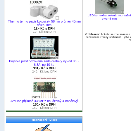
LED kontrolka zelená, montážní
otvor 8 mm
Thermo termo papír kotouček 58mm průměr 40mm
délka 18m
12,- Kč s DPH
10,- Kč bez DPH
Prohlášení:
Ačkoliv se zde snažíme p
nezaviněné změny sortimentu, jeho k
s
Pojistka plast boxovaná sada drátový vývod 0,5 -
6,3A, po 10 ks
301,- Kč s DPH
249,- Kč bez DPH
Arduino přijímač 433MHz naučitelný 4-kanálový
180,- Kč s DPH
149,- Kč bez DPH
Hodnocení [více]