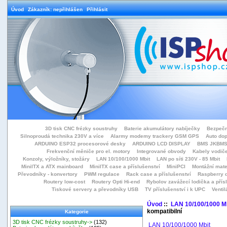
Úvod
Zákazník: nepřihlášen
Přihlásit
3D tisk CNC frézky soustruhy
Baterie akumulátory nabíječky
Bezpečn
Silnoproudá technika 230V a více
Alarmy modemy trackery GSM GPS
Auto do
ARDUINO ESP32 procesorové desky
ARDUINO LCD DISPLAY
BMS JKBMS
Frekvenční měniče pro el. motory
Integrované obvody
Kabely vodiče
Konzoly, výložníky, stožáry
LAN 10/100/1000 Mbit
LAN po síti 230V - 85 Mbit
MiniITX a ATX mainboard
MiniITX case a příslušenství
MiniPCI
Montážní mate
Převodníky - konvertory
PWM regulace
Rack case a příslušenství
Raspberry d
Routery low-cost
Routery Opti Hi-end
Rybolov zavážecí lodička a přísl
Tiskové servery a převodníky USB
TV příslušenství i k UPC
Ventil
Úvod
::
LAN 10/100/1000 M
kompatibilní
Kategorie
3D tisk CNC frézky soustruhy->
(132)
LAN 10/100/1000 Mbit