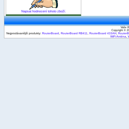
Napsat hodnocení tohoto zboží.
Vaše I
Copyright © 
Nejprodávanější produkty:
RouterBoard
,
RouterBoard RB411
,
RouterBoard 433AH
,
Router
WiFi Anténa
,