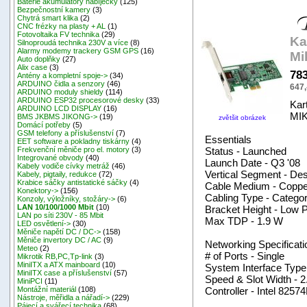
Baterie akumulátory nabíječky
(125)
Bezpečnostní kamery
(3)
Chytrá smart klika
(2)
CNC frézky na plasty + AL
(1)
Fotovoltaika FV technika
(29)
Ka
Silnoproudá technika 230V a více
(8)
Alarmy modemy trackery GSM GPS
(16)
Mi
Auto doplňky
(27)
Alix case
(3)
78
Antény a kompletní spoje->
(34)
ARDUINO čidla a senzory
(46)
647,
ARDUINO moduly shieldy
(114)
ARDUINO ESP32 procesorové desky
(33)
Kar
ARDUINO LCD DISPLAY
(16)
MI
BMS JKBMS JIKONG->
(19)
zvětšit obrázek
Domácí potřeby
(5)
GSM telefony a příslušenství
(7)
Essentials
EET software a pokladny tiskárny
(4)
Status - Launched
Frekvenční měniče pro el. motory
(3)
Integrované obvody
(40)
Launch Date - Q3 '08
Kabely vodiče cívky metráž
(46)
Vertical Segment - De
Kabely, pigtaily, redukce
(72)
Krabice sáčky antistatické sáčky
(4)
Cable Medium - Coppe
Konektory->
(156)
Cabling Type - Catego
Konzoly, výložníky, stožáry->
(6)
LAN 10/100/1000 Mbit
(10)
Bracket Height - Low Pr
LAN po síti 230V - 85 Mbit
Max TDP - 1.9 W
LED osvětlení->
(30)
Měniče napětí DC / DC->
(158)
Měniče invertory DC / AC
(9)
Networking Specificati
Meteo
(2)
# of Ports - Single
Mikrotik RB,PC,Tp-link
(3)
MiniITX a ATX mainboard
(10)
System Interface Type
MiniITX case a příslušenství
(57)
Speed & Slot Width - 2
MiniPCI
(11)
Controller - Intel 82574
Montážní materiál
(108)
Nástroje, měřidla a nářadí->
(229)
Pájecí a svářecí technika
(68)