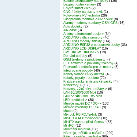
Baterie akumulátory nabíječky
(125)
Bezpečnostní kamery
(3)
Chytrá smart klika
(2)
CNC frézky na plasty + AL
(1)
Fotovoltaika FV technika
(29)
Silnoproudá technika 230V a více
(8)
Alarmy modemy trackery GSM GPS
(16)
Auto doplňky
(27)
Alix case
(3)
Antény a kompletní spoje->
(34)
ARDUINO čidla a senzory
(46)
ARDUINO moduly shieldy
(114)
ARDUINO ESP32 procesorové desky
(33)
ARDUINO LCD DISPLAY
(16)
BMS JKBMS JIKONG->
(19)
Domácí potřeby
(5)
GSM telefony a příslušenství
(7)
EET software a pokladny tiskárny
(4)
Frekvenční měniče pro el. motory
(3)
Integrované obvody
(40)
Kabely vodiče cívky metráž
(46)
Kabely, pigtaily, redukce
(72)
Krabice sáčky antistatické sáčky
(4)
Konektory->
(156)
Konzoly, výložníky, stožáry->
(6)
LAN 10/100/1000 Mbit
(10)
LAN po síti 230V - 85 Mbit
LED osvětlení->
(30)
Měniče napětí DC / DC->
(158)
Měniče invertory DC / AC
(9)
Meteo
(2)
Mikrotik RB,PC,Tp-link
(3)
MiniITX a ATX mainboard
(10)
MiniITX case a příslušenství
(57)
MiniPCI
(11)
Montážní materiál
(108)
Nástroje, měřidla a nářadí->
(229)
Pájecí a svářecí technika
(68)