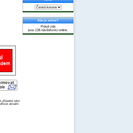
Kdo je online?
Právě zde
jsou 138 návštěvníci online.
ím případné námi
dřovat aktuální