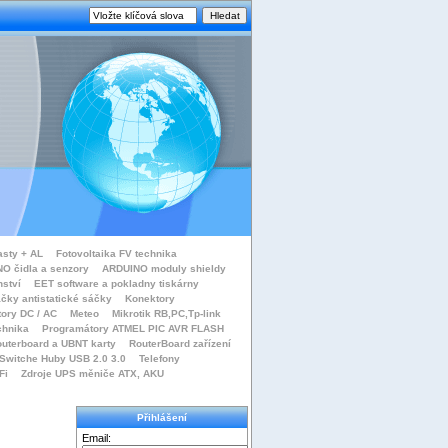
asty + AL
Fotovoltaika FV technika
O čidla a senzory
ARDUINO moduly shieldy
nství
EET software a pokladny tiskárny
čky antistatické sáčky
Konektory
tory DC / AC
Meteo
Mikrotik RB,PC,Tp-link
chnika
Programátory ATMEL PIC AVR FLASH
uterboard a UBNT karty
RouterBoard zařízení
Switche Huby USB 2.0 3.0
Telefony
Fi
Zdroje UPS měniče ATX, AKU
Přihlášení
Email: