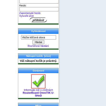
Heslo:
Zapomenuté heslo
Vytvořit účet
Vyhledávaní
Rozšířené hledání
Nákupní košík [více]
Váš nákupní košík je prázdný.
Oznámení
Informujte mě o změnách
RouterBoard OmniTIK U-
5HnD
Měna