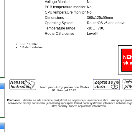
Voltage Monitor
No
PCB temperature monitor
No
CPU temperature monitor
No
Dimensions
368x125x55mm
Operating System
RouterOS v5 and above
Temperature range
-30 .. +70C
RouterOS License
Level4
Kód: 100367
0 Balení skladem
Tento produkt byl přidán dne Čtvrtek
01. listopad 2012.
Prohlášení:
Ačkoliv se zde snažíme poskytovat co nejpřesnější informace o zboží, akceptujte pros
nezaviněné změny sortimentu, jeho konfiguraci apod. Pokud námi vystavené informace nebudou vyja
stav nabídky, budete neprodleně informováni.