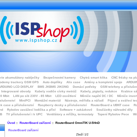
rie akumulátory nabíječky
Bezpečnostní kamery
Chytrá smart klika
CNC frézky na pl
odemy trackery GSM GPS
Auto doplňky
Alix case
Antény a kompletní spoje
ARDUIN
ARDUINO LCD DISPLAY
BMS JKBMS JIKONG
Domácí potřeby
GSM telefony a přísluše
Integrované obvody
Kabely vodiče cívky metráž
Kabely, pigtaily, redukce
Krabice sá
0 Mbit
LAN po síti 230V - 85 Mbit
LED osvětlení
Měniče napětí DC / DC
Měniče inver
íslušenství
MiniPCI
Montážní materiál
Nástroje, měřidla a nářadí
Pájecí a svářecí te
k case a příslušenství
Raspberry desky a příslušenství
RouterBoard a UBNT case
Ro
nd
Rybolov zavážecí lodička a přísl
Software + zakázkové
Součástky náhradní díly
SB
TV příslušenství i k UPC
Ventilátory a mřížky, termostaty
Topení Rybolov Pece
Wi
Úvod
::
RouterBoard zařízení
:: RouterBoard OmniTIK U-5HnD
RouterBoard zařízení
Zboží 1/2