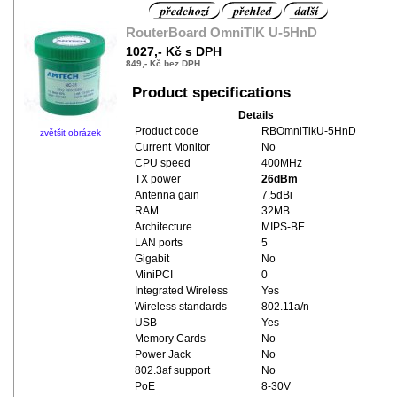
RouterBoard OmniTIK U-5HnD
1027,- Kč s DPH
849,- Kč bez DPH
Product specifications
Details
Product code
RBOmniTikU-5HnD
zvětšit obrázek
Current Monitor
No
CPU speed
400MHz
TX power
26dBm
Antenna gain
7.5dBi
RAM
32MB
Architecture
MIPS-BE
LAN ports
5
Gigabit
No
MiniPCI
0
Integrated Wireless
Yes
Wireless standards
802.11a/n
USB
Yes
Memory Cards
No
Power Jack
No
802.3af support
No
PoE
8-30V