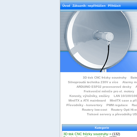
Úvod
Zákazník: nepřihlášen
Přihlásit
3D tisk CNC frézky soustruhy
Bate
Silnoproudá technika 230V a více
Alarmy m
ARDUINO ESP32 procesorové desky
Frekvenční měniče pro el. motory
Konzoly, výložníky, stožáry
LAN 10/100/100
MiniITX a ATX mainboard
MiniITX case a př
Převodníky - konvertory
PWM regulace
Rac
Routery low-cost
Routery Opti Hi-e
Tiskové servery a převodníky U
Kategorie
3D tisk CNC frézky soustruhy->
(132)