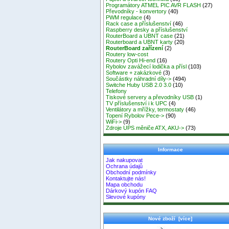
Programátory ATMEL PIC AVR FLASH
(27)
Převodníky - konvertory
(40)
PWM regulace
(4)
Rack case a příslušenství
(46)
Raspberry desky a příslušenství
RouterBoard a UBNT case
(21)
Routerboard a UBNT karty
(20)
RouterBoard zařízení
(2)
Routery low-cost
Routery Opti Hi-end
(16)
Rybolov zavážecí lodička a přísl
(103)
Software + zakázkové
(3)
Součástky náhradní díly->
(494)
Switche Huby USB 2.0 3.0
(10)
Telefony
Tiskové servery a převodníky USB
(1)
TV příslušenství i k UPC
(4)
Ventilátory a mřížky, termostaty
(46)
Topení Rybolov Pece->
(90)
WiFi->
(9)
Zdroje UPS měniče ATX, AKU->
(73)
Informace
Jak nakupovat
Ochrana údajů
Obchodní podmínky
Kontaktujte nás!
Mapa obchodu
Dárkový kupón FAQ
Slevové kupóny
Nové zboží [více]