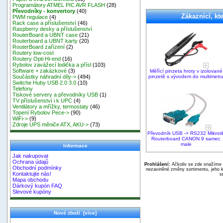
Programátory ATMEL PIC AVR FLASH
(28)
Převodníky - konvertory
(40)
Zákaznící, kte
PWM regulace
(4)
Rack case a příslušenství
(46)
Raspberry desky a příslušenství
RouterBoard a UBNT case
(21)
Routerboard a UBNT karty
(20)
RouterBoard zařízení
(2)
Routery low-cost
Routery Opti Hi-end
(16)
Rybolov zavážecí lodička a přísl
(103)
Software + zakázkové
(3)
Měřící pinzeta hroty v izolované
pinzetě s vývodem do multimetr
Součástky náhradní díly->
(494)
Switche Huby USB 2.0 3.0
(10)
Telefony
Tiskové servery a převodníky USB
(1)
TV příslušenství i k UPC
(4)
Ventilátory a mřížky, termostaty
(46)
Topení Rybolov Pece->
(90)
WiFi->
(9)
Zdroje UPS měniče ATX, AKU->
(73)
Převodník USB -> RS232 Mikroti
Routerboard CANON 9 samec
male
Informace
Jak nakupovat
Ochrana údajů
Prohlášení:
Ačkoliv se zde snažíme p
Obchodní podmínky
nezaviněné změny sortimentu, jeho k
Kontaktujte nás!
s
Mapa obchodu
Dárkový kupón FAQ
Slevové kupóny
Nové zboží [více]