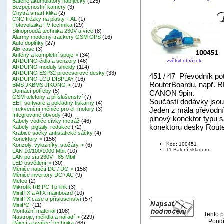
Baterie akumulátory nabíječky
(125)
Bezpečnostní kamery
(3)
Chytrá smart klika
(2)
CNC frézky na plasty + AL
(1)
Fotovoltaika FV technika
(29)
Silnoproudá technika 230V a více
(8)
Alarmy modemy trackery GSM GPS
(16)
Auto doplňky
(27)
Alix case
(3)
Antény a kompletní spoje->
(34)
zvětšit obrázek
ARDUINO čidla a senzory
(46)
ARDUINO moduly shieldy
(114)
ARDUINO ESP32 procesorové desky
(33)
451 / 47 Převodník po
ARDUINO LCD DISPLAY
(16)
RouterBoardu, např. 
BMS JKBMS JIKONG->
(19)
Domácí potřeby
(5)
CANON 9pin.
GSM telefony a příslušenství
(7)
Součástí dodávky jso
EET software a pokladny tiskárny
(4)
Jeden z mála převodní
Frekvenční měniče pro el. motory
(3)
Integrované obvody
(40)
pinový konektor typu 
Kabely vodiče cívky metráž
(46)
konektoru desky Rout
Kabely, pigtaily, redukce
(72)
Krabice sáčky antistatické sáčky
(4)
Konektory->
(156)
Kód: 100451
Konzoly, výložníky, stožáry->
(6)
11 Balení skladem
LAN 10/100/1000 Mbit
(10)
LAN po síti 230V - 85 Mbit
LED osvětlení->
(30)
Měniče napětí DC / DC->
(158)
Měniče invertory DC / AC
(9)
Meteo
(2)
Mikrotik RB,PC,Tp-link
(3)
MiniITX a ATX mainboard
(10)
MiniITX case a příslušenství
(57)
MiniPCI
(11)
Montážní materiál
(108)
Tento p
Nástroje, měřidla a nářadí->
(229)
Pondě
Pájecí a svářecí technika
(68)