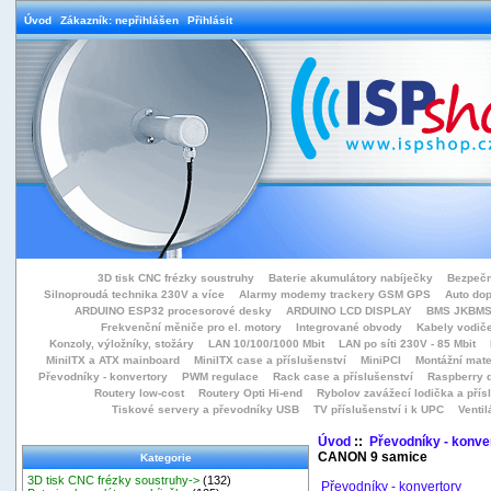
Úvod
Zákazník: nepřihlášen
Přihlásit
3D tisk CNC frézky soustruhy
Baterie akumulátory nabíječky
Bezpečn
Silnoproudá technika 230V a více
Alarmy modemy trackery GSM GPS
Auto do
ARDUINO ESP32 procesorové desky
ARDUINO LCD DISPLAY
BMS JKBMS
Frekvenční měniče pro el. motory
Integrované obvody
Kabely vodiče
Konzoly, výložníky, stožáry
LAN 10/100/1000 Mbit
LAN po síti 230V - 85 Mbit
MiniITX a ATX mainboard
MiniITX case a příslušenství
MiniPCI
Montážní mate
Převodníky - konvertory
PWM regulace
Rack case a příslušenství
Raspberry d
Routery low-cost
Routery Opti Hi-end
Rybolov zavážecí lodička a přísl
Tiskové servery a převodníky USB
TV příslušenství i k UPC
Ventil
Úvod
::
Převodníky - konve
CANON 9 samice
Kategorie
3D tisk CNC frézky soustruhy->
(132)
Převodníky - konvertory