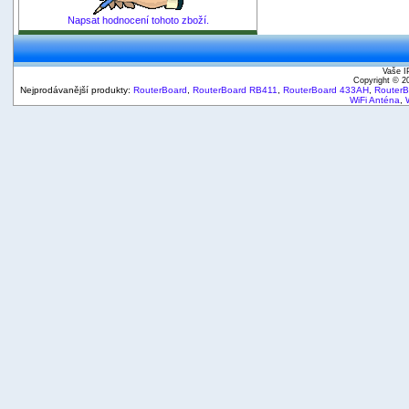
Napsat hodnocení tohoto zboží.
Vaše I
Copyright © 
Nejprodávanější produkty:
RouterBoard
,
RouterBoard RB411
,
RouterBoard 433AH
,
Router
WiFi Anténa
,